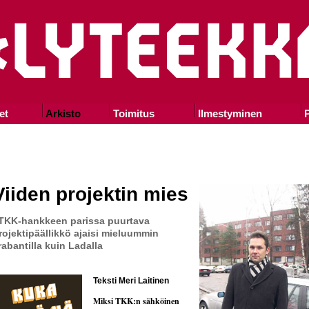
et
Arkisto
Toimitus
Ilmestyminen
P
Viiden projektin mies
TKK-hankkeen parissa puurtava
rojektipäällikkö ajaisi mieluummin
rabantilla kuin Ladalla
Teksti Meri Laitinen
Miksi TKK:n sähköinen