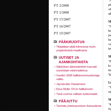
"J
pi
PT 2/2008
ol
PT 1/2008
ai
PT 17/2007
Mi
PT 16/2007
"N
he
PT 15/2007
pa
ha
PÄÄKIRJOITUS
va
Ylioppilaan pitää kiinnostua myös
ta
ympäröivästä maailmasta
Mi
UUTISET JA
"P
AJANKOHTAISTA
ko
Sähköinen äänestäminen kasvatti
tu
suosiotaan edarivaaleissa
Ta
Vuoden 2008 hallituksen­muodostaja
valittu
Lu
Jäynävoitto Otaniemeen
"T
Eeva Myller SYLin hallitukseen
op
Tänä vuonna valitaan kyläsenaatti
Mi
PÄÄJUTTU
"K
Tarinoita yhteisasumisen ihanuudesta
lo