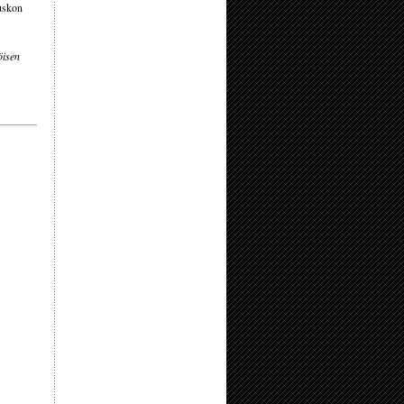
 uskon
öisen