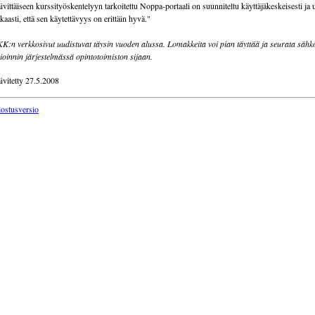
ivittäiseen kurssityöskentelyyn tarkoitettu Noppa-portaali on suunniteltu käyttäjäkeskeisesti ja
kaasti, että sen käytettävyys on erittäin hyvä."
K:n verkkosivut uudistuvat täysin vuoden alussa. Lomakkeita voi pian täyttää ja seurata sähk
ioinnin järjestelmässä opintotoimiston sijaan.
ivitetty 27.5.2008
lostusversio