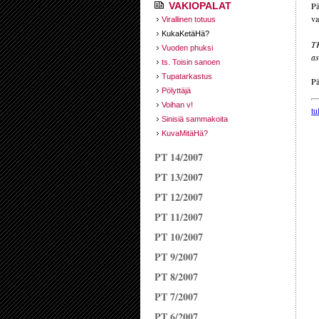
VAKIOPALAT
Pä
va
Virallinen totuus
KukaKetäHä?
TK
Vuoden phuksi
as
ts. Toisin sanoen
Tupatarkastus
Pä
Pölyttäjä
Voihan v!
tu
Sinisiä sammakoita
KuvaMitäHä?
PT 14/2007
PT 13/2007
PT 12/2007
PT 11/2007
PT 10/2007
PT 9/2007
PT 8/2007
PT 7/2007
PT 6/2007