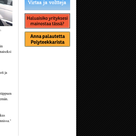
n
in
naiseksi
sti ja
 riippuen
semän.
skus
nnissa."