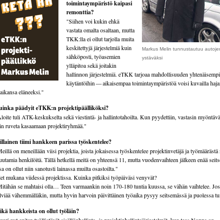
toimintaympäristö kaipasi
remonttia?
"Siihen voi kukin ehkä
vastata omalta osaltaan, mutta
TKK:lla ei ollut tarjolla muita
keskitettyjä järjestelmiä kuin
Markus Melin tunnustautuu autoje
sähköposti, työasemien
ystäväksi
ylläpitoa sekä joitakin
hallinnon järjestelmiä. eTKK tarjoaa mahdollisuuden yhtenäisempi
käytäntöihin — aikaisempaa toimintaympäristöä voisi kuvailla haja
 aikansa eläneeksi."
uinka päädyit eTKK:n projektipäälliköksi?
loite tuli ATK-keskukselta sekä viestintä- ja hallintotahoilta. Kun pyydettiin, vastasin myöntävä
in ruveta kasaamaan projektiryhmää."
llainen tiimi hankkeen parissa työskentelee?
eillä on meneillään viisi projektia, joista jokaisessa työskentelee projektinvetäjä ja työmäärästä
utamia henkilöitä. Tällä hetkellä meitä on yhteensä 11, mutta vuodenvaihteen jälkeen enää seit
a on ollut niin sanotusti lainassa muilta osastoilta."
et mukana viidessä projektissa. Kuinka pitkiksi työpäiväsi venyvät?
itähän se mahtaisi olla… Teen varmaankin noin 170-180 tuntia kuussa, se vähän vaihtelee. Jo
lviää vähemmälläkin, mutta hyvin harvoin päivittäinen työaika pysyy seitsemässä ja puolessa tu
kä hankkeista on ollut työläin?