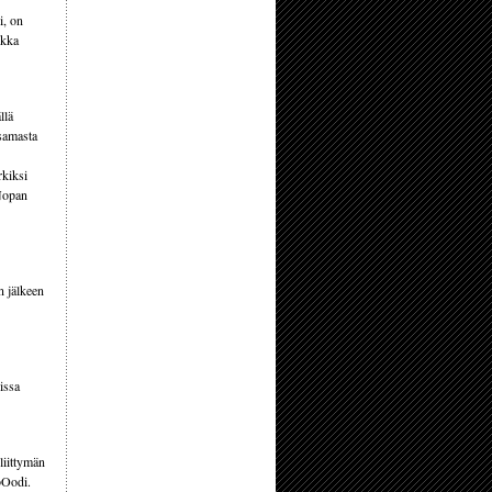
i, on
ukka
llä
 samasta
rkiksi
 Nopan
n jälkeen
issa
liittymän
­Oodi.