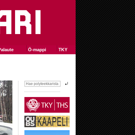
alaute
Ö-mappi
TKY