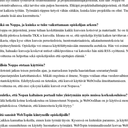
uuri nyt eniten työllistävät sisällönhallinta- ja projektinhallintajärjestelmät, kun taas Noppa on
lotointivaiheessa, eikä tarvitse niin paljon huomiota. Ehkäpä projektinhallintajärjestelmä, eli Hall
lut kaikista työläin. Työmäärä riippuu tietysti vähän siitäkin, kuinka kiire projektilla on ollut. Ti
kataulu lisää aina kuormitusta."
kä on Noppa, ja kuinka se tulee vaikuttamaan opiskelijan arkeen?
oppa on järjestelmä, jonne tullaan keskittämään kaikki kurssien kotisivut ja materiaalit. Se on tä
tkellä pilotissa kolmella TKK:n kurssilla. Ideana on se, että opiskelija löytää kaiken tarvittavan
ikasta, olipa kyse sitten kurssin perustiedoista, luentomateriaaleista, aikataulumuutoksista tai
rjoitusryhmistä. Opiskelija voi omassa käyttöliittymässään muunnella asetuksia. Hän voi esime
lita, haluaako kursseja koskevat uutiset sähköpostiinsa vai katsooko hän niitä RSS-syötteenä.
voitteena on helpottaa sekä opiskelijoiden että opettajien elämää."
lloin Noppa otetaan käyttöön?
ilotointi jatkuu toisen periodin ajan, ja marraskuun lopulla haastatellaan seurantaryhmää
rjaustarpeiden kartoittamiseksi. Mikäli ongelmia ei ilmene, Noppa voidaan ottaa vuodenvaihtee
otantokäyttöön. Edellytyksenä on tietenkin, että kurssit käyttävät WebOodia ilmoittautumiseen.
voitteena on, että ensi syksynä kaikki kurssit ovat Nopassa."
uletko, että Nopan kaltainen portaali tulee yleistymään myös muissa korkeakouluissa?
ällä hetkellä kolme korkeakoulua on kiinnostunut Nopasta, ja WebOodihan on jo käytössä mon
pilaitoksissa. Olettaisin, että kiinnostusta kyllä löytyy."
tä sanoisit WebTopiin kiintyneille opiskelijoille?
aikkea kannattaa kokeilla, ennen kuin tyrmää täysin. Kyseessä on kuitenkin parannus, ja käyttö
giikan suunnitteluun on käytetty huomattava työmäärä. Web­Topin toiminnallisuudet korvaa Web