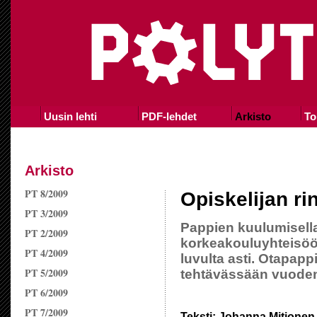
Uusin lehti
PDF-lehdet
Arkisto
To
Arkisto
PT 8/2009
Opiskelijan rin
PT 3/2009
Pappien kuulumisell
PT 2/2009
korkeakouluyhteisöön
PT 4/2009
luvulta asti. Otapap
PT 5/2009
tehtävässään vuoden 
PT 6/2009
PT 7/2009
Teksti: Johanna Mitjonen