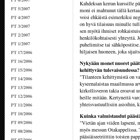
Kahdeksan kerran kurssille pä
PT 5/2007
moni ei mahtunut tällä kertaa
voisi ehkäistä esimerkiksi ne
PT 4/2007
on hyvä tilaisuus minulle tulla
PT 3/2007
sen myötä ihmiset rohkaistuis
PT 2/2007
henkilökohtaisesti yhteyttä. J
PT 1/2007
puhelimitse tai sähköpostitse
hiljaisen huoneen, joka sijai
PT 17/2006
PT 16/2006
Nykyään monet nuoret päättä
kehittyvän tulevaisuudessa?
PT 15/2006
"Tilanteen kehittymistä on v
PT 14/2006
kyseenalaistaa maailmassa arv
PT 13/2006
kirkollisveron takia eroavat 
PT 12/2006
heille mitään. Kertyneitä varo
yhteisvastuullisiin asioihin,
PT 11/2006
PT 10/2006
Kuinka valmistaudut pääsi
PT 09/2006
"Vietän ajan viiden lapseni,
myös messun Otakappelissa. T
PT 08/2006
pääsiäisretriittiin toisten pa
PT 07/2006