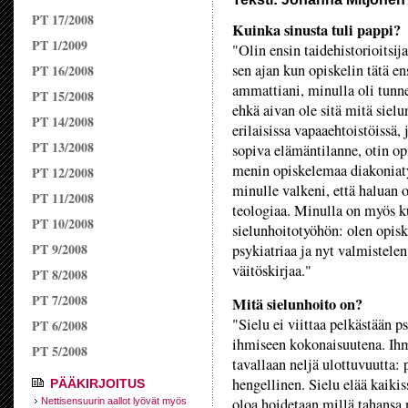
PT 17/2008
Kuinka sinusta tuli pappi?
PT 1/2009
"Olin ensin taidehistorioitsij
sen ajan kun opiskelin tätä e
PT 16/2008
ammattiani, minulla oli tunne,
PT 15/2008
ehkä aivan ole sitä mitä sielu
PT 14/2008
erilaisissa vapaaehtoistöissä, 
PT 13/2008
sopiva elämäntilanne, otin op
menin opiskelemaa diakoniaty
PT 12/2008
minulle valkeni, että haluan 
PT 11/2008
teologiaa. Minulla on myös 
PT 10/2008
sielunhoitotyöhön: olen opis
PT 9/2008
psykiatriaa ja nyt valmistelen
väitöskirjaa."
PT 8/2008
PT 7/2008
Mitä sielunhoito on?
"Sielu ei viittaa pelkästään 
PT 6/2008
ihmiseen kokonaisuutena. Ihm
PT 5/2008
tavallaan neljä ulottuvuutta: 
hengellinen. Sielu elää kaiki
PÄÄKIRJOITUS
oloa hoidetaan millä tahansa n
Nettisensuurin aallot lyövät myös