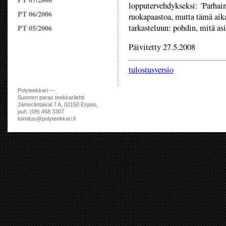
lopputervehdykseksi: ´Parhain 
PT 06/2006
ruokapaastoa, mutta tämä aika 
tarkasteluun: pohdin, mitä asi
PT 05/2006
Päivitetty 27.5.2008
tulostusversio
Polyteekkari —
Suomen paras teekkarilehti
Jämeräntaival 7 A, 02150 Espoo,
puh. (09) 468 3307
toimitus@polyteekkari.fi