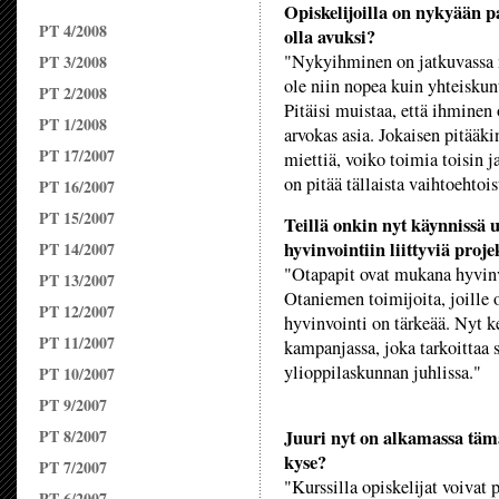
Opiskelijoilla on nykyään p
PT 4/2008
olla avuksi?
"Nykyihminen on jatkuvassa n
PT 3/2008
ole niin nopea kuin yhteiskunt
PT 2/2008
Pitäisi muistaa, että ihminen
PT 1/2008
arvokas asia. Jokaisen pitääk
PT 17/2007
miettiä, voiko toimia toisin 
on pitää tällaista vaihtoehtois
PT 16/2007
PT 15/2007
Teillä onkin nyt käynnissä 
hyvinvointiin liittyviä proje
PT 14/2007
"Otapapit ovat mukana hyvinv
PT 13/2007
Otaniemen toimijoita, joille 
PT 12/2007
hyvinvointi on tärkeää. Nyt k
PT 11/2007
kampanjassa, joka tarkoittaa 
ylioppilaskunnan juhlissa."
PT 10/2007
PT 9/2007
PT 8/2007
Juuri nyt on alkamassa tämä
kyse?
PT 7/2007
"Kurssilla opiskelijat voivat
PT 6/2007