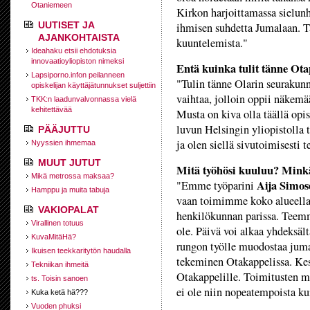
Otaniemeen
Kirkon harjoittamassa sielunh
UUTISET JA
ihmisen suhdetta Jumalaan. Tä
AJANKOHTAISTA
kuuntelemista."
Ideahaku etsii ehdotuksia
innovaatioyliopiston nimeksi
Entä kuinka tulit tänne Ota
Lapsiporno.infon peilanneen
"Tulin tänne Olarin seurakunn
opiskelijan käyttäjätunnukset suljettiin
vaihtaa, jolloin oppii näkemä
TKK:n laadunvalvonnassa vielä
kehitettävää
Musta on kiva olla täällä opi
luvun Helsingin yliopistolla 
PÄÄJUTTU
ja olen siellä sivutoimisesti 
Nyyssien ihmemaa
MUUT JUTUT
Mitä työhösi kuuluu? Minkä
Mikä metrossa maksaa?
Aija Simo
"Emme työparini
Hamppu ja muita tabuja
vaan toimimme koko alueell
VAKIOPALAT
henkilökunnan parissa. Teemme
Virallinen totuus
ole. Päivä voi alkaa yhdeksält
KuvaMitäHä?
rungon työlle muodostaa jumal
Ikuisen teekkaritytön haudalla
tekeminen Otakappelissa. Kes
Tekniikan ihmeitä
Otakappelille. Toimitusten m
ts. Toisin sanoen
ei ole niin nopeatempoista ku
Kuka ketä hä???
Vuoden phuksi