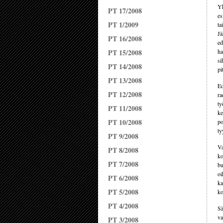
Yk
PT 17/2008
es
PT 1/2009
ta
Jä
PT 16/2008
ed
PT 15/2008
ha
si
PT 14/2008
pi
PT 13/2008
Ed
PT 12/2008
ra
ty
PT 11/2008
ke
PT 10/2008
po
ty
PT 9/2008
Va
PT 8/2008
ko
PT 7/2008
bu
oi
PT 6/2008
ka
PT 5/2008
ko
PT 4/2008
Sä
va
PT 3/2008