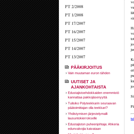
vo
PT 2/2008
vu
li
PT 1/2008
sä
PT 17/2007
Ha
PT 16/2007
vo
to
PT 15/2007
jo
PT 14/2007
ju
PT 13/2007
Ka
pi
PÄÄKIRJOITUS
er
Vain muutaman euron tähden
pu
ku
UUTISET JA
jo
AJANKOHTAISTA
Edustajistoehdokkaiden enemmistö
S
kannattaa pakkojäsenyyttä
Tulisiko Polyteekkarin seuraavan
Pä
päätoimittajan olla teekkari?
Yhdistymisen järjestelymalli
tu
lausuntokierrokselle
Edustajiston puheenjohtaja: Ahkeria
edunvalvojia kaivataan