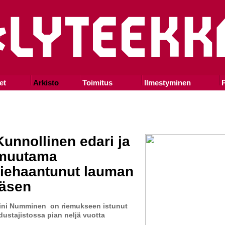
et
Arkisto
Toimitus
Ilmestyminen
P
Kunnollinen edari ja
muutama
riehaantunut lauman
jäsen
ini Numminen on riemukseen istunut
dustajistossa pian neljä vuotta