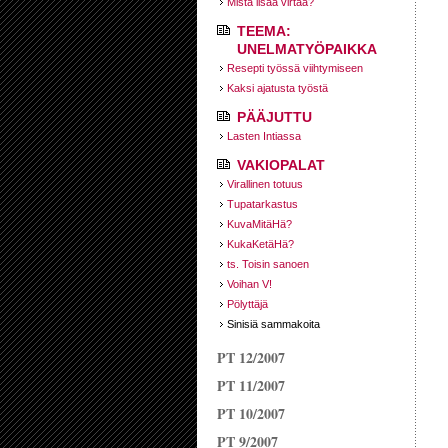
Mistä lisää virtaa?
TEEMA:
UNELMATYÖPAIKKA
Resepti työssä viihtymiseen
Kaksi ajatusta työstä
PÄÄJUTTU
Lasten Intiassa
VAKIOPALAT
Virallinen totuus
Tupatarkastus
KuvaMitäHä?
KukaKetäHä?
ts. Toisin sanoen
Voihan V!
Pölyttäjä
Sinisiä sammakoita
PT 12/2007
PT 11/2007
PT 10/2007
PT 9/2007