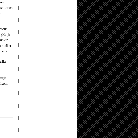
tänä
askuntien
in
kselle
 ylös ja
sinkin
ta ketään
mistä.
illä
ttejä
diakin