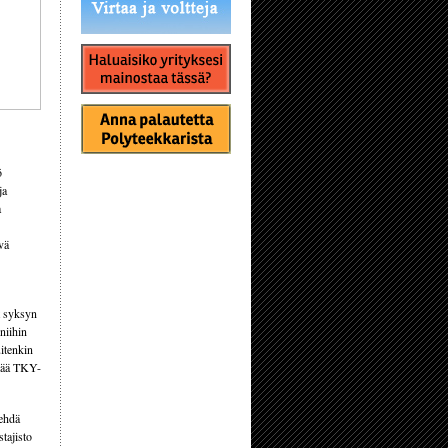
ö
ja
a
vä
t syksyn
niihin
uitenkin
lvää TKY-
tehdä
stajisto