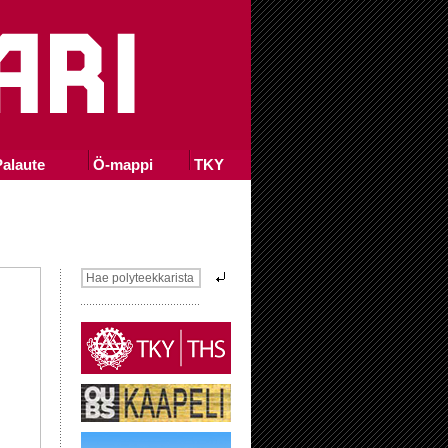
alaute
Ö-mappi
TKY