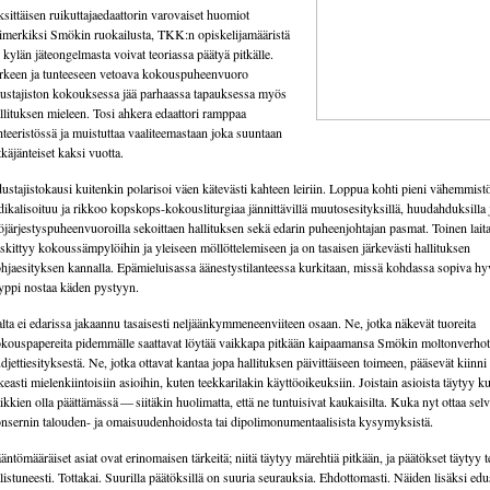
sittäisen ruikuttajaedaattorin varovaiset huomiot
imerkiksi Smökin ruokailusta, TKK:n opiskelijamääristä
i kylän jäteongelmasta voivat teoriassa päätyä pitkälle.
rkeen ja tunteeseen vetoava kokouspuheenvuoro
ustajiston kokouksessa jää parhaassa tapauksessa myös
llituksen mieleen. Tosi ahkera edaattori ramppaa
hteeristössä ja muistuttaa vaaliteemastaan joka suuntaan
tkäjänteiset kaksi vuotta.
ustajistokausi kuitenkin polarisoi väen kätevästi kahteen leiriin. Loppua kohti pieni vähemmist
dikalisoituu ja rikkoo kopskops-kokousliturgiaa jännittävillä muutosesityksillä, huudahduksilla 
öjärjestyspuheenvuoroilla sekoittaen hallituksen sekä edarin puheenjohtajan pasmat. Toinen lait
skittyy kokoussämpylöihin ja yleiseen möllöttelemiseen ja on tasaisen järkevästi hallituksen
hjaesityksen kannalla. Epämieluisassa äänestystilanteessa kurkitaan, missä kohdassa sopiva hy
yppi nostaa käden pystyyn.
lta ei edarissa jakaannu tasaisesti neljäänkymmeneenviiteen osaan. Ne, jotka näkevät tuoreita
kouspapereita pidemmälle saattavat löytää vaikkapa pitkään kaipaamansa Smökin moltonverho
djettiesityksestä. Ne, jotka ottavat kantaa jopa hallituksen päivittäiseen toimeen, pääsevät kiinni 
keasti mielenkiintoisiin asioihin, kuten teekkarilakin käyttöoikeuksiin. Joistain asioista täytyy k
ikkien olla päättämässä — siitäkin huolimatta, että ne tuntuisivat kaukaisilta. Kuka nyt ottaa se
nsernin talouden- ja omaisuudenhoidosta tai dipolimonumentaalisista kysymyksistä.
äntömääräiset asiat ovat erinomaisen tärkeitä; niitä täytyy märehtiä pitkään, ja päätökset täytyy 
listuneesti. Tottakai. Suurilla päätöksillä on suuria seurauksia. Ehdottomasti. Näiden lisäksi edu