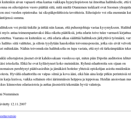
i kuitenkin aivan vapaasti ottaa kantaa vaikkapa hypeyliopistoon tai ilmoittaa hallitukselle, että 
onna on edustajiston vuoro päättää siitä, mitä mieltä Otaniemen teekkarit ovat Suomen ylioppil
iton ensi vuoden opintoraha- tai sikspäkpoliittisista tavoitteista. Edustajisto voi olla enemmän ku
äntöjensä summa.
llituksen voi pistää tiukille ja inttää niin kauan, että puheenjohtaja vastaa kysymykseen. Hallitu
i myös antaa toimeenpantavaksi ihka oikeita päätöksiä, jotta edarin toive tulee varmasti kirjattua
teutettua. Vaarana on kuitenkin se, että edaria alkaa säälittää hallituksen järkyttävä työmäärä, var
s hallitus siitä valittelee, ja silloin tyydytään hauskoihin toivomusponsiin, jotka siis eivät velvoi
uri mihinkään. Näihin toivomuksiin hallituksella on lupa vastata, että nyt oli tärkeämpääkin teke
ikki edustajiston jäsenet eivät kahdessakaan vuodessa opi, miten päin Dipolin auditorion lehtere
täisi istuskella. Ehkä he ovat kyllästyneet koko meininkiin. Ryhmä edaattoreita sen sijaan on
inomaisen perehtynyt päätösasioihin ja jämäkästi hoitelee yhteisiä opiskelijan asioita muidenkin
olesta. Hyvällä edaattorilla on valpas silmä ja kova ääni, eikä hän aina kulje pitkin perinteisiä rei
in karja kurissa, vaikka sellainen olisi äärimmäisen helppoa ja leppoisaa. Heidän ansiostaan me
skus kiinnostuu edariasioista ja auttaa jäsenistöä tekemään hyviä valintoja.
ini Numminen
ivitetty 12.11.2007
lostusversio