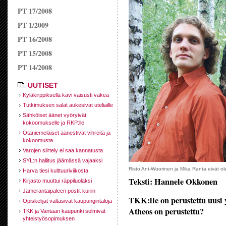
PT 17/2008
PT 1/2009
PT 16/2008
PT 15/2008
PT 14/2008
UUTISET
Kyläkirppiksellä kävi vaisusti väkeä
Tutkimuksen salat aukesivat uteliaille
Sähköiset äänet vyöryivät
kokoomukselle ja RKP:lle
Otaniemeläiset äänestivät vihreitä ja
kokoomusta
Varojen siirtely ei saa kannatusta
SYL:n hallitus jäämässä vajaaksi
Risto Ant-Wuorinen ja Mika Ranta eivät ol
Harva tiesi kulttuuriviikosta
Teksti: Hannele Okkonen
Kirjasto muuttui räppiluolaksi
Jämeräntaipaleen postit kuriin
TKK:lle on perustettu uusi y
Opiskelijat valtasivat kaupungintaloja
Atheos on perustettu?
TKK ja Vantaan kaupunki solmivat
yhteistyösopimuksen