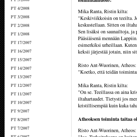
toimintamuoto?
PT 4/2008
Mika Ranta, Ristin kilta:
PT 3/2008
"Keskiviikkoisin on teeilta. 
keskustellaan. Sitten on ilta
PT 2/2008
Sen lisäksi on saunailtoja, ja 
PT 1/2008
Pääsiäisenä mennään Lappiin.
PT 17/2007
esimerkiksi urheillaan. Kuten
PT 16/2007
keksii järjestää jotain, niin si
PT 15/2007
Risto Ant-Wuorinen, Atheos:
PT 14/2007
"Koetko, että teidän toimintan
PT 13/2007
PT 12/2007
Mika Ranta, Ristin kilta:
"On se. Teeillassa on aina kris
PT 11/2007
iltahartaudet. Tietysti jos me
PT 10/2007
kristillisempää kuin kuka tah
PT 9/2007
Atheoksen toiminta taitaa o
PT 8/2007
PT 7/2007
Risto Ant-Wuorinen, Atheos:
PT 6/2007