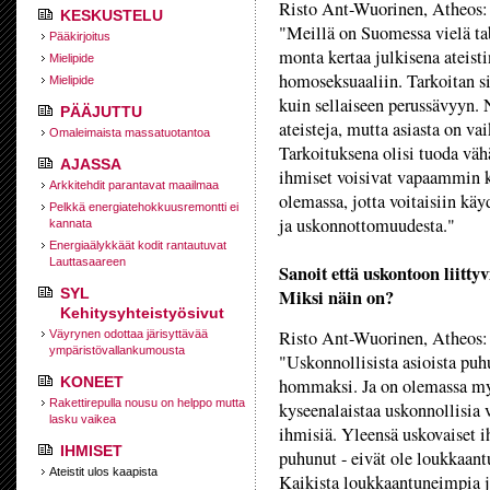
Risto Ant-Wuorinen, Atheos
KESKUSTELU
"Meillä on Suomessa vielä tab
Pääkirjoitus
monta kertaa julkisena ateist
Mielipide
homoseksuaaliin. Tarkoitan si
Mielipide
kuin sellaiseen perussävyyn
PÄÄJUTTU
ateisteja, mutta asiasta on va
Omaleimaista massatuotantoa
Tarkoituksena olisi tuoda vä
AJASSA
ihmiset voisivat vapaammin 
Arkkitehdit parantavat maailmaa
olemassa, jotta voitaisiin käy
Pelkkä energiatehokkuusremontti ei
ja uskonnottomuudesta."
kannata
Energiaälykkäät kodit rantautuvat
Lauttasaareen
Sanoit että uskontoon liitty
SYL
Miksi näin on?
Kehitysyhteistyösivut
Risto Ant-Wuorinen, Atheos:
Väyrynen odottaa järisyttävää
ympäristövallankumousta
"Uskonnollisista asioista pu
KONEET
hommaksi. Ja on olemassa myyt
Rakettirepulla nousu on helppo mutta
kyseenalaistaa uskonnollisia v
lasku vaikea
ihmisiä. Yleensä uskovaiset ih
IHMISET
puhunut - eivät ole loukkaant
Ateistit ulos kaapista
Kaikista loukkaantuneimpia 