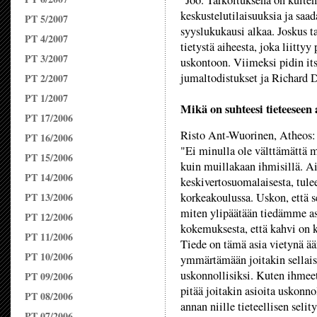
"Joo. Tarkoituksena on kuiten
keskustelutilaisuuksia ja saa
PT 5/2007
syyslukukausi alkaa. Joskus t
PT 4/2007
tietystä aiheesta, joka liitt
PT 3/2007
uskontoon. Viimeksi pidin its
jumaltodistukset ja Richard D
PT 2/2007
PT 1/2007
Mikä on suhteesi tieteeseen 
PT 17/2006
Risto Ant-Wuorinen, Atheos:
PT 16/2006
"Ei minulla ole välttämättä 
PT 15/2006
kuin muillakaan ihmisillä. Ai
PT 14/2006
keskivertosuomalaisesta, tulee
PT 13/2006
korkeakoulussa. Uskon, että se
miten ylipäätään tiedämme a
PT 12/2006
kokemuksesta, että kahvi on k
PT 11/2006
Tiede on tämä asia vietynä ä
PT 10/2006
ymmärtämään joitakin sellais
uskonnollisiksi. Kuten ihmeet
PT 09/2006
pitää joitakin asioita uskonno
PT 08/2006
annan niille tieteellisen selit
PT 07/2006