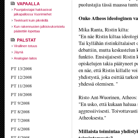
VAPAALLA
puolustajia tässä maassa tunt
Puunjalostajat hakkasivat
jalkapallossa Vuorimiehet
Onko Atheos ideologinen vas
Teekkarit kuin piknikillä
Kun rakennusten julkisivukoristelu
Mika Ranta, Ristin kilta:
päätettiin lopettaa
"En näe Ristin kiltaa ideolog
PALSTAT
Tai kyllähän ristinkiltalaiset
Virallinen totuus
debattiin, mutta keskustelun
Jäynä
funktio. Ensisijaisesti Ristin 
Analogian laitos
opiskelujen takia päätyneet po
PT 13/2008
en näe, että Ristin killalle vo
yhdistystä, joka esittää tarko
PT 12/2008
yhdessä olemisen. "
PT 11/2008
PT 10/2008
Risto Ant-Wuorinen, Atheos:
PT 9/2008
"En usko, että kukaan haluaa s
aggressiivisesti. Toivottavasti 
PT 8/2008
Atheoksesta."
PT 7/2008
PT 6/2008
Millaista toimintaa yhdisty
PT 5/2008