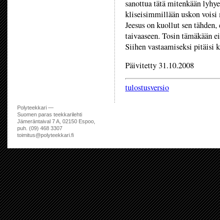
sanottua tätä mitenkään lyhy
kliseisimmillään uskon voisi 
Jeesus on kuollut sen tähden, e
taivaaseen. Tosin tämäkään e
Siihen vastaamiseksi pitäisi k
Päivitetty 31.10.2008
tulostusversio
Polyteekkari —
Suomen paras teekkarilehti
Jämeräntaival 7 A, 02150 Espoo,
puh. (09) 468 3307
toimitus@polyteekkari.fi