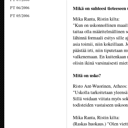
PT 06/2006
Mikä on suhteesi tieteeseen
PT 05/2006
Mika Ranta, Ristin kilta:
"Kun on uskonnollinen maailm
taitaa olla määritelmällinen
lähinnä formaali esitys sille a
asia toimii, niin kokeillaan. 
päästää irti, niin tiputetaan m
valkenemaan. En kuitenkaan nä
olisin ikinä varsinaisesti mie
Mitä on usko?
Risto Ant-Wuorinen, Atheos:
"Uskolla tarkoitetaan yleensä
Sillä voidaan viitata myös so
todisteiden vastaiseen uskoon
Mika Ranta, Ristin kilta:
(Raskas huokaus.) "Olen viett