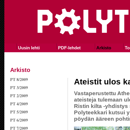
Uusin lehti
PDF-lehdet
Arkisto
To
Arkisto
PT 8/2009
Ateistit ulos k
PT 3/2009
Vastaperustettu Athe
PT 2/2009
ateisteja tulemaan ulo
PT 4/2009
Ristin kilta -yhdist
PT 5/2009
Polyteekkari kutsui 
pöydän ääreen pohti
PT 6/2009
PT 7/2009