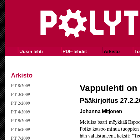
Uusin lehti
PDF-lehdet
Arkisto
To
Arkisto
PT 8/2009
Vappulehti on 
PT 3/2009
Pääkirjoitus 27.2.
PT 2/2009
PT 4/2009
Johanna Mitjonen
PT 5/2009
Meluisa baari möykkää Espoo
Poika katsoo minua tuoppien 
PT 6/2009
hän valaistuneena keksii: "T
PT 7/2009