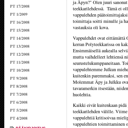
ja Äpyn?" Olen juuri sanonut 
PT 17/2008
teekkarilehdessä. Tämä ei ol
PT 1/2009
vappulehden päätoimittajaks
toimittaja soitti minulle ja h
PT 16/2008
vastauksia oli kova.
PT 15/2008
Vappulehdet ovat eittämättä
PT 14/2008
kerran Polyteekkarissa on kak
PT 13/2008
Ensimmäisellä aukealla selviää
PT 12/2008
mutta vaihdelleet lehtiensä ni
PT 11/2008
seurustelukumppaneitaan. Tois
vappulehtemme Julkun miehen
PT 10/2008
kuitenkin paremmaksi, sen e
PT 9/2008
Molemmat Äpy ja Julkku ovat
PT 8/2008
tavaramerkin itsestään, niide
PT 7/2008
huolehtia.
PT 6/2008
Kaikki eivät kuitenkaan pidä
PT 5/2008
teekkarilehden välille. Viime
vappulehtiä kritisoivaa mielip
PT 4/2008
vappulehtien toimittaminen o