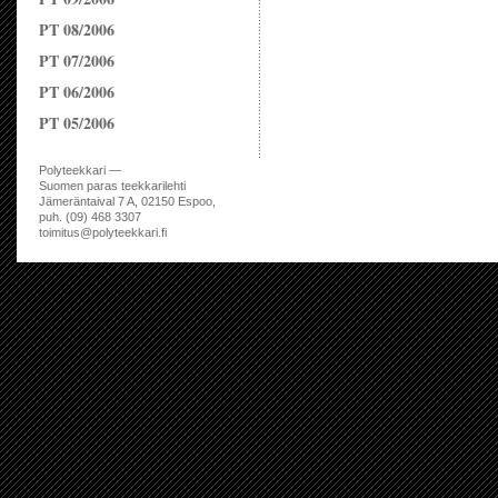
PT 08/2006
PT 07/2006
PT 06/2006
PT 05/2006
Polyteekkari —
Suomen paras teekkarilehti
Jämeräntaival 7 A, 02150 Espoo,
puh. (09) 468 3307
toimitus@polyteekkari.fi