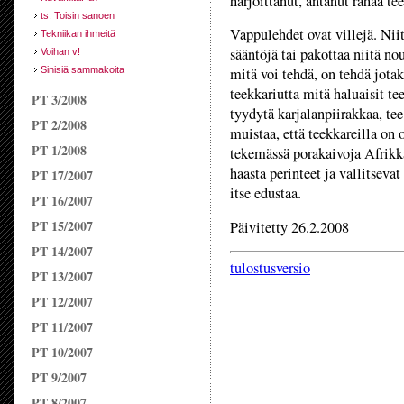
harjoittanut, antanut rahaa t
ts. Toisin sanoen
Vappulehdet ovat villejä. Niitä
Tekniikan ihmeitä
sääntöjä tai pakottaa niitä 
Voihan v!
Sinisiä sammakoita
mitä voi tehdä, on tehdä jotak
teekkariutta mitä haluaisit t
PT 3/2008
tyydytä karjalanpiirakkaa, te
PT 2/2008
muistaa, että teekkareilla on o
PT 1/2008
tekemässä porakaivoja Afrikka
haasta perinteet ja vallitsevat
PT 17/2007
itse edustaa.
PT 16/2007
PT 15/2007
Päivitetty 26.2.2008
PT 14/2007
tulostusversio
PT 13/2007
PT 12/2007
PT 11/2007
PT 10/2007
PT 9/2007
PT 8/2007