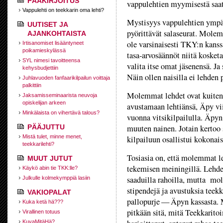
PÄÄKIRJOITUS
vappulehtien myymisestä saat
Vappulehti on teekkarin oma lehti?
Mystisyys vappulehtien ympäril
UUTISET JA
pyörittävät salaseurat. Molem
AJANKOHTAISTA
ole varsinaisesti TKY:­n kans
Irtisanomiset lisääntyneet
poikamieskylässä
tasa-arvosäännöt niitä kosket
SYL nimesi tavoitteensa
valita itse omat jäsenensä. Ja
kehysbudjettiin
Näin ollen naisilla ei lehden 
Juhlavuoden fanfaarikilpailun voittaja
palkittiin
Molemmat lehdet ovat kuitenki
Jaksamisseminaarista neuvoja
opiskelijan arkeen
avustamaan lehtiänsä, Äpy vii
Minkälaista on vihertävä talous?
vuonna vitsikilpailulla. Äpyn 
PÄÄJUTTU
muuten nainen. Jotain kertoo 
Mistä tulet, minne menet,
kilpailuun osallistui kokonai
teekkarilehti?
Tosiasia on, että molemmat l
MUUT JUTUT
tekemisen meiningillä. Lehde
Käykö abin tie TKK:lle?
saaduilla rahoilla, mutta mol
Julkulle kolmekymppiä lasiin
stipendejä ja avustuksia teekk
VAKIOPALAT
pallopurje — Äpyn kassasta. 
Kuka ketä hä???
pitkään sitä, mitä Teekkarito
Virallinen totuus
KuvaMitäHä?