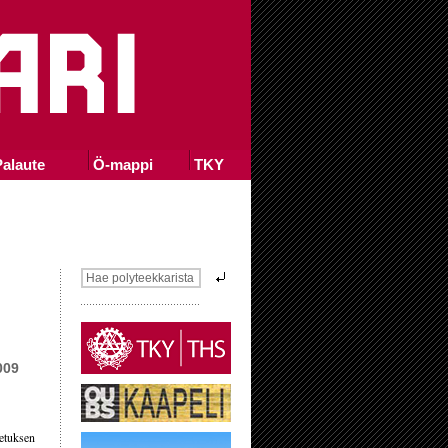
alaute
Ö-mappi
TKY
009
etuksen