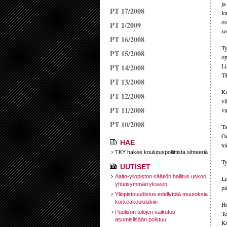
ja
PT 17/2008
ku
os
PT 1/2009
so
PT 16/2008
Ty
PT 15/2008
op
Li
PT 14/2008
TK
PT 13/2008
Ko
PT 12/2008
vi
PT 11/2008
vu
PT 10/2008
Ta
Od
HAE
to
TKY hakee koulutuspoliittista sihteeriä
Ty
UUTISET
Aalto-yliopiston säätiön hallitus uskoo
Li
yhteisymmärrykseen
pä
Yliopistouudistus edellyttää muutoksia
korkeakoululakiin
Ha
Puolison tulojen vaikutus
Te
asumislisään poistuu
Ku