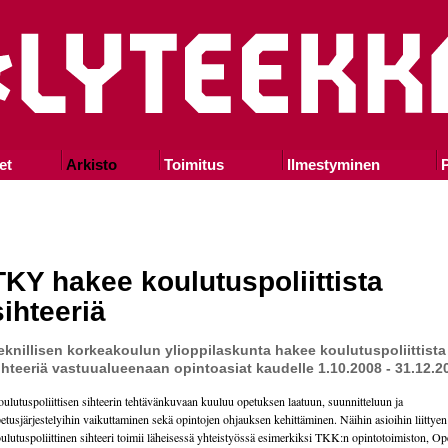
et
Arkisto
Toimitus
Ilmestyminen
P
TKY hakee koulutuspoliittista
sihteeriä
eknillisen korkeakoulun ylioppilaskunta hakee koulutuspoliittista
ihteeriä vastuualueenaan opintoasiat kaudelle 1.10.2008 - 31.12.2
ulutuspoliittisen sihteerin tehtävänkuvaan kuuluu opetuksen laatuun, suunnitteluun ja
etusjärjestelyihin vaikuttaminen sekä opintojen ohjauksen kehittäminen. Näihin asioihin liittyen
ulutuspoliittinen sihteeri toimii läheisessä yhteistyössä esimerkiksi TKK:n opinto
toimisto
n, Op