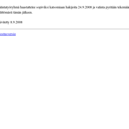
lintatyöryhmä haastattelee sopiviksi katsomiaan hakijoita 24.9.2008 ja valinta pyritään tekemää
littömästi tämän jälkeen.
ivitetty 8.9.2008
lostusversio