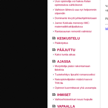
Uusi opiskelija voi hakea Kelan
opintotukea sähköisesti
Va
Vaihtoon lähtevä saa nyt helpommin
vä
stipendin
Pä
Dominante levytti juhlaohjelmistoaan
Janne Kokkala menestyi IMC-
matematiikkakilpailuissa
tu
Rantasaunan remontti valmistui
KESKUSTELU
Pääkirjoitus
PÄÄJUTTU
Kaksi tuntia aikaa
AJASSA
Murjottelija pääsi rakentamaan
liidokkia
Tuotekehitys lipsahti romansseiksi
Naisopiskelijoiden määrä kasvoi
TKK:lla
Opinnot kuormittavat yhä useampia
IHMISET
Vaihtoehtoteekkari nousi huipulle
VAPAALLA