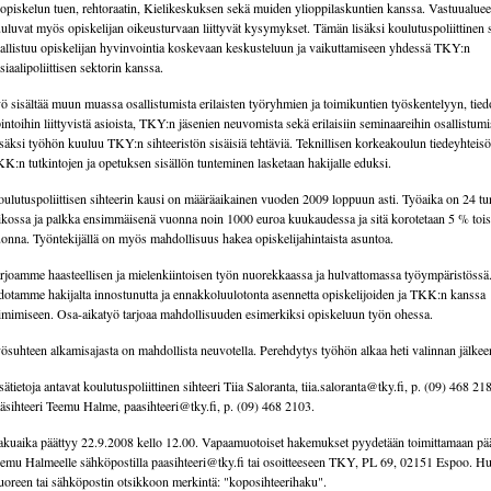
 opiskelun tuen, rehtoraatin, Kielikeskuksen sekä muiden ylioppilaskuntien kanssa. Vastuualuee
uluvat myös opiskelijan oikeusturvaan liittyvät kysymykset. Tämän lisäksi koulutuspoliittinen s
allistuu opiskelijan hyvinvointia koskevaan keskusteluun ja vaikuttamiseen yhdessä TKY:n
siaalipoliittisen sektorin kanssa.
ö sisältää muun muassa osallistumista erilaisten työryhmien ja toimikuntien työskentelyyn, tied
intoihin liittyvistä asioista, TKY:n jäsenien neuvomista sekä erilaisiin seminaareihin osallistumi
säksi työhön kuuluu TKY:n sihteeristön sisäisiä tehtäviä. Teknillisen korkeakoulun tiedeyhteis
K:n tutkintojen ja opetuksen sisällön tunteminen lasketaan hakijalle eduksi.
ulutuspoliittisen sihteerin kausi on määräaikainen vuoden 2009 loppuun asti. Työaika on 24 tu
ikossa ja palkka ensimmäisenä vuonna noin 1000 euroa kuukaudessa ja sitä korotetaan 5 % toi
onna. Työntekijällä on myös mahdollisuus hakea opiskelijahintaista asuntoa.
rjoamme haasteellisen ja mielenkiintoisen työn nuorekkaassa ja hulvattomassa työympäristössä
otamme hakijalta innostunutta ja ennakkoluulotonta asennetta opiskelijoiden ja TKK:n kanssa
imimiseen. Osa-aikatyö tarjoaa mahdollisuuden esimerkiksi opiskeluun työn ohessa.
ösuhteen alkamisajasta on mahdollista neuvotella. Perehdytys työhön alkaa heti valinnan jälkee
sätietoja antavat koulutuspoliittinen sihteeri Tiia Saloranta,
tiia.saloranta@tky.fi
, p. (09) 468 218
äsihteeri Teemu Halme,
paasihteeri@tky.fi
, p. (09) 468 2103.
kuaika päättyy 22.9.2008 kello 12.00. Vapaamuotoiset hakemukset pyydetään toimittamaan pää
emu Halmeelle sähköpostilla
paasihteeri@tky.fi
tai osoitteeseen TKY, PL 69, 02151 Espoo. H
oreen tai sähköpostin otsikkoon merkintä: "koposihteerihaku".