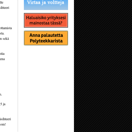
lle
ihteeri
ottamista
sta.
ön sekä
ntia
sena
.
n.
5 ja
sihteeri
uom!