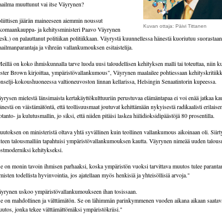
ailma muuttunut vai itse Väyrynen?
liittisen jäärän maineeseen aiemmin noussut
Kuvan ottaja: Päivi Tittanen
komaankauppa- ja kehitysministeri Paavo Väyrynen
esk.) on palauttanut politiikan politiikkaan. Väyrystä kuunnellessa hänestä kuoriutuu suorastaan
ailmanparantaja ja vihreän vallankumouksen esitaistelija.
eillä on koko ihmiskunnalla tarve luoda uusi taloudellisen kehityksen malli tai toteuttaa, niin k
ster Brown kirjoittaa, ympäristövallankumous", Väyrynen maalailee pohtiessaan kehityskritiikk
nselji-kokoushuoneessa valtioneuvoston linnan kellarissa, Helsingin Senaatintorin kupeessa.
yrysen mielestä länsimaista kertakäyttökulttuuriin perustuvaa elämäntapaa ei voi enää jatkaa ka
nestä on väistämätöntä, että teollisuusmaat joutuvat kehittämään nykyisestä radikaalisti erilaise
otanto- ja kulutusmallin, jo siksi, että niiden pitäisi laskea hiilidioksidipäästöjä 80 prosentilla.
utoksen on ministeristä oltava yhtä syvällinen kuin teollinen vallankumous aikoinaan oli. Siir
teen talousmalliin tapahtuisi ympäristövallankumouksen kautta. Väyrynen nimeää uuden talous
stmoderniksi kehitykseksi.
e on monin tavoin ihmisen parhaaksi, koska ympäristön vuoksi tarvittava muutos tulee parant
misten todellista hyvinvointia, jos ajatellaan myös henkisiä ja yhteisöllisiä arvoja."
yrynen uskoo ympäristövallankumoukseen ihan tosissaan.
e on mahdollinen ja välttämätön. Se on lähimmän parinkymmenen vuoden aikana aikaan saatav
utos, jonka tekee välttämättömäksi ympäristökriisi."