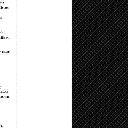
teen
llisuus-
a,
aa,
illa on
on myötä
en
kanssa
 vuonna
at.