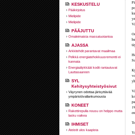
Pä
KESKUSTELU
po
Pääkirjoitus
ku
Mielipide
ym
Mielipide
Vä
PÄÄJUTTU
On
Omaleimaista massatuotantoa
hu
tä
AJASSA
Arkkitehdit parantavat maailmaa
He
Pelkkä energiatehokkuusremontti ei
Su
kannata
Energiaälykkäät kodit rantautuvat
Ky
Lauttasaareen
vo
SYL
yh
Kehitysyhteistyösivut
Vä
Väyrynen odottaa järisyttävää
ko
ympäristövallankumousta
pa
KONEET
19
Rakettirepulla nousu on helppo mutta
en
lasku vaikea
To
IHMISET
Ateistit ulos kaapista
Ym