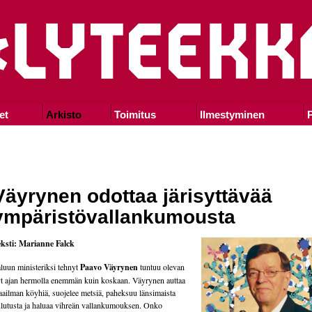
et
Arkisto
Toimitus
Ilmestyminen
P
Väyrynen odottaa järisyttävää
ympäristövallankumousta
ksti: Marianne Falck
luun ministeriksi tehnyt
Paavo Väyrynen
tuntuu olevan
t ajan hermolla enemmän kuin koskaan. Väyrynen auttaa
ailman köyhiä, suojelee metsiä, paheksuu länsimaista
lutusta ja haluaa vihreän vallankumouksen. Onko