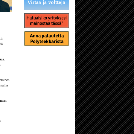
uin
iä
uaa.
n
tyminen
mallin
amaan
a