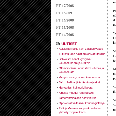
ma
PT 17/2008
Po
PT 1/2009
ul
PT 16/2008
(k
ma
PT 15/2008
"M
PT 14/2008
Le
ko
UUTISET
Kyläkirppiksellä kävi vaisusti väkeä
Vä
Tutkimuksen salat aukesivat uteliaille
Hä
Sähköiset äänet vyöryivät
tu
kokoomukselle ja RKP:lle
Otaniemeläiset äänestivät vihreitä ja
Mu
kokoomusta
uu
Varojen siirtely ei saa kannatusta
po
SYL:n hallitus jäämässä vajaaksi
"S
Harva tiesi kulttuuriviikosta
ih
Kirjasto muuttui räppiluolaksi
Jämeräntaipaleen postit kuriin
Vä
Opiskelijat valtasivat kaupungintaloja
"S
TKK ja Vantaan kaupunki solmivat
mu
yhteistyösopimuksen