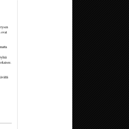
yrysen
a ovat
matta
köyhiä
tokaisee.
ävällä