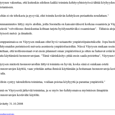
yrynen vakuuttaa, että kuitenkin edelleen kaikki toiminta kehitysyhteistyössä tähtää köyhyyden
istamiseen.
ehän ei ole tehokasta ja pysyvää, ellei toimita kestävän kehityksen periaatteita noudattaen."
unnanmuutos liittyy myös aloihin, joilla Suomella on kansainvälisesti korkeaa osaamista ja Vä
elestä "velvollisuus ihmiskuntaa kohtaan tarjota hyödynnettäväksi osaamistaan". Tällaisia aloj
ityisesti metsä- ja ilmatiede.
mppanimaissa on Väyrysen mukaan ollut hyvä vastaanotto ympäristöpainotukselle. Jopa huoli
hitysmaiden perinteisesti nuivasta asenteesta ympäristöasioihin. Niissä Väyrysen mukaan usein
atellaan, että teollisuusmaat ovat ensin pilanneet oman ympäristönsä ja sitten ne haluavat estää 
ita käyttämästä luonnonvarojaan. "Tämä väärinkäsitys pitää ensin saada poistettua", Väyrynen 
yrysen mielestä luonnonvaroihin liittyvä toiminta on hyvää, koska siinä ei suinkaan estetä
onnonvarojen käyttöä, vaan yritetään auttaa ihmisiä käyttämään ja hoitamaan luonnonvaroja kest
valla.
illoin syntyy taloudellista toimintaa, voidaan poistaa köyhyyttä ja parantaa ympäristöä."
mä on Väyrysestä järkevää toimintaa, ja se myös luo kehitysmaissa myönteisen ilmapiirin
onnonvarojen kestävälle käytölle.
ivitetty 31.10.2008
lostusversio