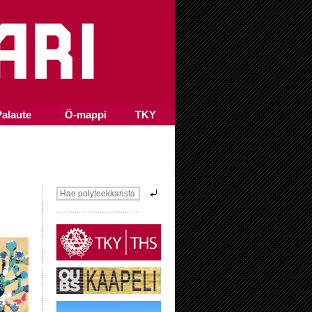
alaute
Ö-mappi
TKY