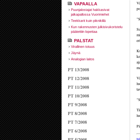
Vä
VAPAALLA
po
Puunjalostajat hakkasivat
jalkapallossa Vuorimiehet
"S
Teekkarit kuin piknikillä
Kun rakennusten julkisivukoristelu
Su
päätettiin lopettaa
mi
er
PALSTAT
Virallinen totuus
Ku
Jäynä
ke
Analogian laitos
aj
ma
PT 13/2008
PT 12/2008
Vä
lu
PT 11/2008
ta
PT 10/2008
"S
PT 9/2008
Tä
PT 8/2008
lu
PT 7/2008
Pä
PT 6/2008
PT 5/2008
tu