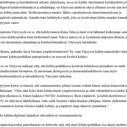
ästöttömien ja kierrätettävien autojen yhteiskunta, jossa on hylätty länsimainen kertakäyttöisyy
hjaavat kulutustottumukset ja elämäntapa, on Väyrysen mielestä oltava yhteinen tavoite niin teo
in kehitysmaissakin. Teollisuusmaissa muutos lähtee sopeutumisesta ilmastomuutokseen ja
päristövaatimuksiin. Samalla tulee kehitetyksi malli, joka on kestävämpi kehitysmaiden kannalt
yrynen sanoo.
netonta Väyrysestä on se, että kehitysmaista Kiina, Intia ja muut ovat lähteneet kulkemaan sam
onoa kehityspolkua kuin teollistuneet maat. Näissä maissa on jo kymmeniä miljoonia ihmisiä, jo
ysin länsimainen elämäntapa ja kulutustottumukset, Väyrynen harmittelee.
tkinen, puhuuko tässä Suomen ympäristöministeri? Ei, vaan Väyrysen kehitysministeriksi tul
omen kehityspolitiikan painopisteeksi on noussut kestävä kehitys.
se on Väyrysen mukaan siitä, että kehityspolitiikassa kestävän kehityksen periaatteet on otettu
imallisemmin huomioon. Ei ainoastaan ekologisesti ja luonnontaloudellisesti vaan myös
teiskunnallisesti ja taloudellisesti, Väyrynen tarkentaa.
yrynen kertoo avoimesti, että suunnanmuutos johtuu tosiaan osittain hänen omista kiinnostuks
hteistaan. "Olen ollut koko ikäni kiinnostunut ympäristöasioista ja ollut virkatehtävissä niiden 
ljon tekemisissä. Ennen kaikkea UNCED -konferenssi, Rion ympäristö- ja kehityskonferenssi
92 on ollut tässä lähtökohtana. Olin siellä Suomen valtuuskunnan johtajana. Silloin yhdistettiin
simmäisen kerran toisiinsa kaikki kehitys ja ympäristö laaja-alaisesti ymmärtäen."
ki hallitusohjelman linjaukset edesauttoivat suunnanmuutosta.
päristöasioiden painottamista on kritisoitu siitä, että muut kehityspolitiikan osa-alueet unohtuv