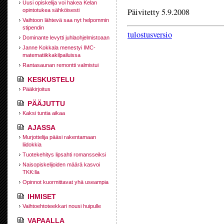
Uusi opiskelija voi hakea Kelan
Päivitetty 5.9.2008
opintotukea sähköisesti
Vaihtoon lähtevä saa nyt helpommin
stipendin
tulostusversio
Dominante levytti juhlaohjelmistoaan
Janne Kokkala menestyi IMC-
matematiikkakilpailuissa
Rantasaunan remontti valmistui
KESKUSTELU
Pääkirjoitus
PÄÄJUTTU
Kaksi tuntia aikaa
AJASSA
Murjottelija pääsi rakentamaan
liidokkia
Tuotekehitys lipsahti romansseiksi
Naisopiskelijoiden määrä kasvoi
TKK:lla
Opinnot kuormittavat yhä useampia
IHMISET
Vaihtoehtoteekkari nousi huipulle
VAPAALLA