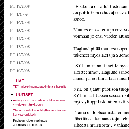
PT 17/2008
"Epäkohta on ollut tiedossa
on poliittinen tahto ajaa asia
PT 1/2009
sanoo.
PT 16/2008
Muutos on asetettu jo ensi vu
PT 15/2008
voimaan jo ensi vuoden aluss
PT 14/2008
PT 13/2008
Haglund pitää muutosta opetu
PT 12/2008
tukeneet myös Kela ja Suomen
PT 11/2008
"SYL on antanut meille hyvä
PT 10/2008
aloitteemme", Haglund sanoo. "
ajanut painostamalla asiansa l
HAE
TKY hakee koulutuspoliittista sihteeriä
SYL on ajanut puolison tuloje
SYL:n hallituksen sosiaalipo
UUTISET
Aalto-yliopiston säätiön hallitus uskoo
myös ylioppilaskuntien aktiiv
yhteisymmärrykseen
Yliopistouudistus edellyttää muutoksia
"Tämä on lobbaamista, ei mei
korkeakoululakiin
lähettäneet kannanottoja, teh
Puolison tulojen vaikutus
aiheesta muistioita", Vanhane
asumislisään poistuu