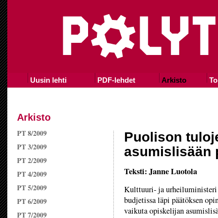
Uusin lehti
PDF-lehdet
Arkisto
To
Arkisto
PT 8/2009
Puolison tuloj
PT 3/2009
asumislisään 
PT 2/2009
Teksti: Janne Luotola
PT 4/2009
PT 5/2009
Kulttuuri- ja urheiluminister
budjetissa läpi päätöksen opi
PT 6/2009
vaikuta opiskelijan asumislis
PT 7/2009