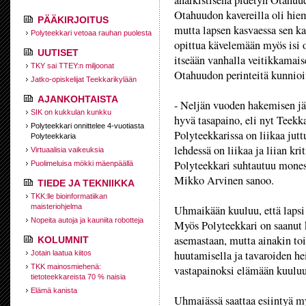
anarkistisena pidetyn Otahuu
Otahuudon kavereilla oli hie
PÄÄKIRJOITUS
mutta lapsen kasvaessa sen ka
Polyteekkari vetoaa rauhan puolesta
opittua kävelemään myös isi o
UUTISET
itseään vanhalla veitikkamais
TKY sai TTEY:n miljoonat
Otahuudon perinteitä kunnioi
Jatko-opiskelijat Teekkarikylään
AJANKOHTAISTA
- Neljän vuoden hakemisen jäl
SIK on kukkulan kunkku
hyvä tasapaino, eli nyt Teekka
Polyteekkari onnittelee 4-vuotiasta
Polyteekkarissa on liikaa jutt
Polyteekkaria
lehdessä on liikaa ja liian kr
Virtuaalisia vaikeuksia
Polyteekkari suhtautuu monest
Puolimeluisa mökki mäenpäällä
Mikko Arvinen sanoo.
TIEDE JA TEKNIIKKA
TKK:lle bioinformatiikan
maisteriohjelma
Uhmaikään kuuluu, että lapsi e
Nopeita autoja ja kauniita robotteja
Myös Polyteekkari on saanut 
asemastaan, mutta ainakin tois
KOLUMNIT
huutamisella ja tavaroiden he
Jotain laatua kiitos
TKK mainosmiehenä:
vastapainoksi elämään kuuluu
tietoteekkareista 70 % naisia
Elämä kanista
Uhmaiässä saattaa esiintyä m