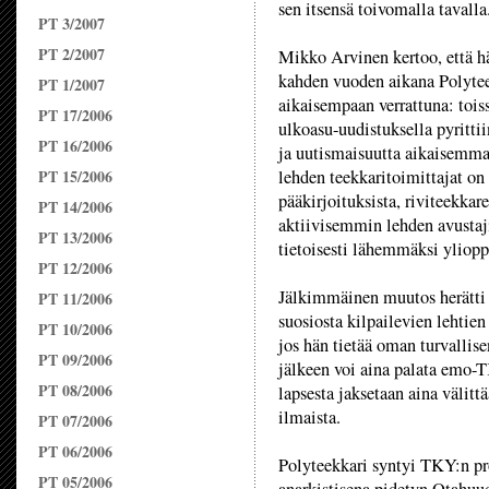
sen itsensä toivomalla tavalla
PT 3/2007
PT 2/2007
Mikko Arvinen kertoo, että h
kahden vuoden aikana Polytee
PT 1/2007
aikaisempaan verrattuna: toiss
PT 17/2006
ulkoasu-uudistuksella pyritti
PT 16/2006
ja uutismaisuutta aikaisemma
PT 15/2006
lehden teekkaritoimittajat o
pääkirjoituksista, riviteekkare
PT 14/2006
aktiivisemmin lehden avustaji
PT 13/2006
tietoisesti lähemmäksi yliopp
PT 12/2006
Jälkimmäinen muutos herätti 
PT 11/2006
suosiosta kilpailevien lehtien
PT 10/2006
jos hän tietää oman turvallis
PT 09/2006
jälkeen voi aina palata emo-
PT 08/2006
lapsesta jaksetaan aina välitt
ilmaista.
PT 07/2006
PT 06/2006
Polyteekkari syntyi TKY:n pr
PT 05/2006