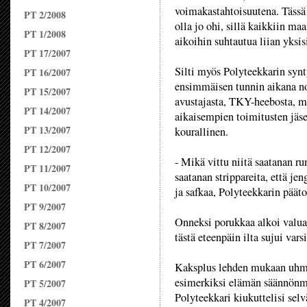
voimakastahtoisuutena. Tässä
PT 2/2008
olla jo ohi, sillä kaikkiin ma
PT 1/2008
aikoihin suhtautua liian yksis
PT 17/2007
Silti myös Polyteekkarin syn
PT 16/2007
ensimmäisen tunnin aikana no
PT 15/2007
avustajasta, TKY-heebosta, mu
PT 14/2007
aikaisempien toimitusten jäse
PT 13/2007
kourallinen.
PT 12/2007
- Mikä vittu niitä saatanan ru
PT 11/2007
saatanan strippareita, että je
PT 10/2007
ja safkaa, Polyteekkarin päät
PT 9/2007
Onneksi porukkaa alkoi valua 
PT 8/2007
tästä eteenpäin ilta sujui var
PT 7/2007
PT 6/2007
Kaksplus lehden mukaan uhmai
esimerkiksi elämän säännönmu
PT 5/2007
Polyteekkari kiukuttelisi selv
PT 4/2007