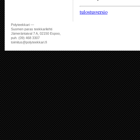
tulostusversio
Polyteekkari —
Suomen paras teekkarilehti
Jämeräntaival 7 A, 02150 Espoo,
puh. (09) 468 3307
toimitus@polyteekkari.fi