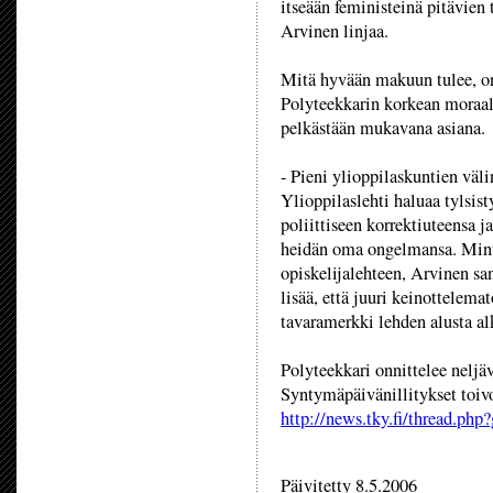
itseään feministeinä pitävien 
Arvinen linjaa.
Mitä hyvään makuun tulee, on
Polyteekkarin korkean moraa
pelkästään mukavana asiana.
- Pieni ylioppilaskuntien väli
Ylioppilaslehti haluaa tylsi
poliittiseen korrektiuteensa 
heidän oma ongelmansa. Minu
opiskelijalehteen, Arvinen s
lisää, että juuri keinottelema
tavaramerkki lehden alusta al
Polyteekkari onnittelee neljä
Syntymäpäivänillitykset toivo
http://news.tky.fi/thread.php
Päivitetty 8.5.2006