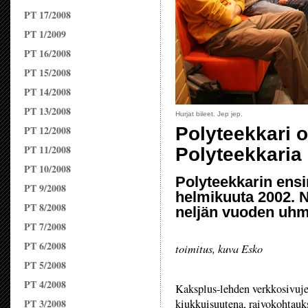
PT 17/2008
PT 1/2009
PT 16/2008
PT 15/2008
PT 14/2008
PT 13/2008
Hurjat bileet. Jep jep.
PT 12/2008
Polyteekkari o
PT 11/2008
Polyteekkaria
PT 10/2008
Polyteekkarin ens
PT 9/2008
helmikuuta 2002. N
PT 8/2008
neljän vuoden uhm
PT 7/2008
PT 6/2008
toimitus, kuva Esko
PT 5/2008
PT 4/2008
Kaksplus-lehden verkkosivuj
PT 3/2008
kiukkuisuutena, raivokohtauk