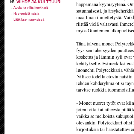
VIIHDE JA KULTTUURI
happamana kyynisyytenä. Onne
Apulanta villitsi teekkarit
satunnaisesti, ja ärsykeherkk
Hysteerisiä naisia
maailman ihmettelystä. Vaikk
Lääkiksen speksissä
riittää vielä valtavasti ihmet
myös Otaniemen ulkopuolise
Tänä talvena monet Polyteekk
fyysisen läheisyyden puuttees
kosketus ja lämmin syli ovat 
kehitykselle. Esimerkiksi erä
luonnehti Polyteekkaria vähän 
´vilisee todella etovia naisii
lehden kohderyhmä olisi täynn
tarvitse ruokkia tuommoisill
- Monet nuoret tytöt ovat kiin
joten totta kai aiheesta pitää 
vaikka se melkoista sukupuoli
olevankin. Polyteekkari olisi
kirjoituksia tai haastateltavi