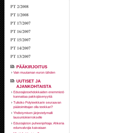
PT 2/2008
PT 1/2008
PT 17/2007
PT 16/2007
PT 15/2007
PT 14/2007
PT 13/2007
PÄÄKIRJOITUS
Vain muutaman euron tähden
UUTISET JA
AJANKOHTAISTA
Edustajistoehdokkaiden enemmistö
kannattaa pakkojäsenyyttä
Tulisiko Polyteekkarin seuraavan
päätoimittajan olla teekkari?
Yhdistymisen järjestelymalli
lausuntokierrokselle
Edustajiston puheenjohtaja: Ahkeria
edunvalvojia kaivataan