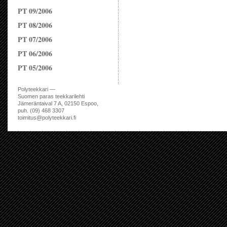
PT 09/2006
PT 08/2006
PT 07/2006
PT 06/2006
PT 05/2006
Polyteekkari —
Suomen paras teekkarilehti
Jämeräntaival 7 A, 02150 Espoo,
puh. (09) 468 3307
toimitus@polyteekkari.fi