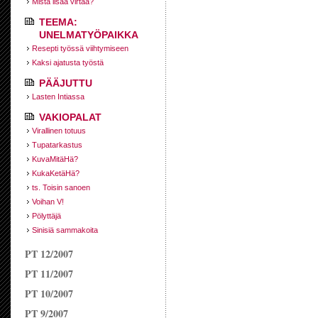
Mistä lisää virtaa?
TEEMA:
UNELMATYÖPAIKKA
Resepti työssä viihtymiseen
Kaksi ajatusta työstä
PÄÄJUTTU
Lasten Intiassa
VAKIOPALAT
Virallinen totuus
Tupatarkastus
KuvaMitäHä?
KukaKetäHä?
ts. Toisin sanoen
Voihan V!
Pölyttäjä
Sinisiä sammakoita
PT 12/2007
PT 11/2007
PT 10/2007
PT 9/2007