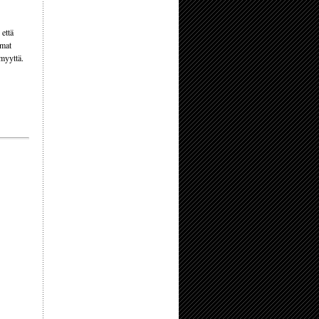
 että
lmat
myyttä.