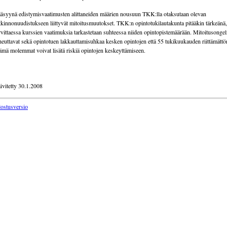
äsyynä edistymisvaatimusten alittaneiden määrien nousuun TKK:lla otaksutaan olevan
tkinnonuudistukseen liittyvät mitoitusmuutokset. TKK:n opintotukilautakunta pitääkin tärkeänä,
rvittaessa kurssien vaatimuksia tarkastetaan suhteessa niiden opintopistemäärään. Mitoitusonge
heuttavat sekä opintotuen lakkauttamisuhkaa kesken opintojen että 55 tukikuukauden riittämättö
mä molemmat voivat lisätä riskiä opintojen keskeyttämiseen.
ivitetty 30.1.2008
lostusversio