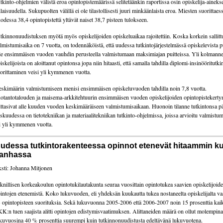
tkinto-ohjelmien välistä eroa opintopistemäärissä selitetäänkin raportissa osin opiskelija-aineks
ilaisuudella. Sukupuolten välillä ei ole tilastollisesti juuri minkäänlaista eroa. Miesten suorittaes
odessa 38,4 opintopistettä yltävät naiset 38,7 pisteen tulokseen.
tkinnonuudistuksen myötä myös opiskelijoiden opiskeluaikaa rajoitettiin. Koska korkein sallitt
lmistumisaika on 7 vuotta, on todennäköistä, että uudessa tutkintojärjestelmässä opiskelevista p
le ensimmäisen vuoden vauhdin perusteella valmistumaan maksimiajan puitteissa. Yli kolmann
iskelijoista on aloittanut opintonsa jopa niin hitaasti, että samalla tahdilla diplomi-insinööritutk
orittaminen veisi yli kymmenen vuotta.
skimäärin valmistumiseen menisi ensimmäisen opiskeluvuoden tahdilla noin 7,8 vuotta.
otantotalouden ja maisema-arkkitehtuurin ensimmäisen vuoden opiskelijoiden opintopistekerty
ittasivat alle kuuden vuoden keskimääräiseen valmistumisaikaan. Huonoin tilanne tutkintonsa pä
skuudessa on tietotekniikan ja materiaalitekniikan tutkinto-ohjelmissa, joissa arvioitu valmistu
i yli kymmenen vuotta.
udessa tutkinto­rakenteessa opinnot etenevät hitaammin k
anhassa
ksti: Johanna Mitjonen
knillisen korkeakoulun opintotukilautakunta seuraa vuosittain opintotukea saavien opiskelijoid
intojen etenemistä. Koko lukuvuoden, eli yhdeksän kuukautta tukea nostaneelta opiskelijalta va
 opintopisteen suorituksia. Sekä lukuvuonna 2005-2006 että 2006-2007 noin 15 prosenttia kaik
K:n tuen saajista alitti opintojen edistymisvaatimuksen. Alittaneiden määrä on ollut molempina
kuvuosina 40 % prosenttia suurempi kuin tutkinnonuudistusta edeltävänä lukuvuotena.