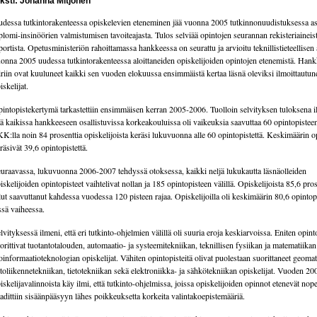
eksti: Johanna Mitjonen
dessa tutkintorakenteessa opiskelevien eteneminen jää vuonna 2005 tutkinnonuudistuksessa as
plomi-insinöörien valmistumisen tavoiteajasta. Tulos selviää opintojen seurannan rekisteriaineis
portista. Opetusministeriön rahoittamassa hankkeessa on seurattu ja arvioitu teknillistieteellisen 
onna 2005 uudessa tutkintorakenteessa aloittaneiden opiskelijoiden opintojen etenemistä. Han
iriin ovat kuuluneet kaikki sen vuoden elokuussa ensimmäistä kertaa läsnä oleviksi ilmoittautun
iskelijat.
intopistekertymä tarkastettiin ensimmäisen kerran 2005-2006. Tuolloin selvityksen tuloksena i
tä kaikissa hankkeeseen osallistuvissa korkeakouluissa oli vaikeuksia saavuttaa 60 opintopisteen
K:lla noin 84 prosenttia opiskelijoista keräsi lukuvuonna alle 60 opintopistettä. Keskimäärin op
räsivät 39,6 opintopistettä.
uraavassa, lukuvuonna 2006-2007 tehdyssä otoksessa, kaikki neljä lukukautta läsnäolleiden
iskelijoiden opintopisteet vaihtelivat nollan ja 185 opintopisteen välillä. Opiskelijoista 85,6 pros
lut saavuttanut kahdessa vuodessa 120 pisteen rajaa. Opiskelijoilla oli keskimäärin 80,6 opintopi
ssä vaiheessa.
lvityksessä ilmeni, että eri tutkinto-ohjelmien välillä oli suuria eroja keskiarvoissa. Eniten opint
orittivat tuotantotalouden, automaatio- ja systeemitekniikan, teknillisen fysiikan ja matematiika
oinformaatioteknologian opiskelijat. Vähiten opintopisteitä olivat puolestaan suorittaneet geomat
etoliikennetekniikan, tietotekniikan sekä elektroniikka- ja sähkötekniikan opiskelijat. Vuoden 20
iskelijavalinnoista käy ilmi, että tutkinto-ohjelmissa, joissa opiskelijoiden opinnot etenevät no
adittiin sisäänpääsyyn lähes poikkeuksetta korkeita valintakoepistemääriä.