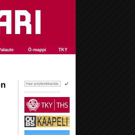
alaute
Ö-mappi
TKY
en