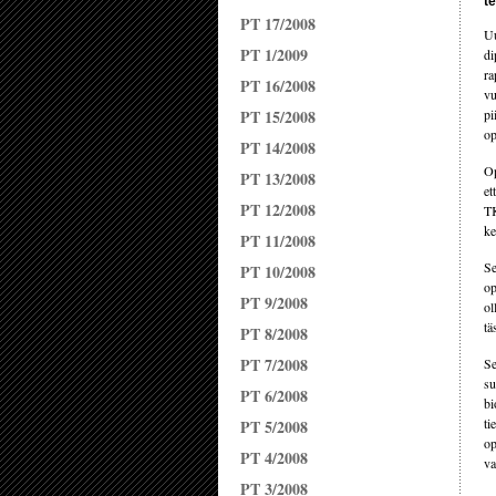
t
PT 17/2008
Uu
PT 1/2009
di
ra
PT 16/2008
vu
PT 15/2008
pi
op
PT 14/2008
Op
PT 13/2008
et
PT 12/2008
TK
ke
PT 11/2008
Se
PT 10/2008
op
PT 9/2008
ol
tä
PT 8/2008
PT 7/2008
Se
su
PT 6/2008
bi
ti
PT 5/2008
op
PT 4/2008
va
PT 3/2008