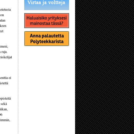
etetusta
ton
alan
kkeen
eet
lmeni,
 raja.
iskelijat
enttia ei
stettä
opisteitä
n sekä
iikan,
06
peimmin,