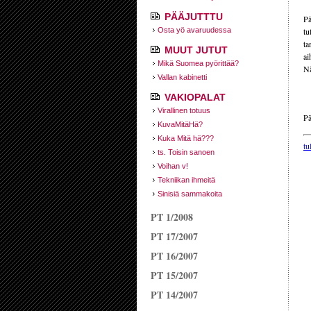
PÄÄJUTTTU
Pä
Osta yö avaruudessa
tu
ta
MUUT JUTUT
ai
Mikä Suomea pyörittää?
Nä
Vallan kabinetti
VAKIOPALAT
Virallinen totuus
Pä
KuvaMitäHä?
Kuka Mitä hä???
tu
ts. Toisin sanoen
Voihan v!
Tekniikan ihmeitä
Sinisiä sammakoita
PT 1/2008
PT 17/2007
PT 16/2007
PT 15/2007
PT 14/2007