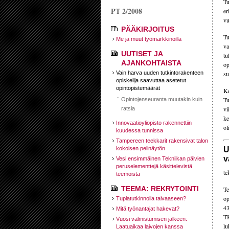
Tu
PT 2/2008
er
vu
PÄÄKIRJOITUS
Tu
Me ja muut työmarkkinoilla
va
UUTISET JA
tu
AJANKOHTAISTA
op
Vain harva uuden tutkintorakenteen
su
opiskelija saavuttaa asetetut
opintopistemäärät
Ke
Tu
Opintojenseuranta muutakin kuin
vi
ratsia
ke
Innovaatioyliopisto rakennettiin
ol
kuudessa tunnissa
Tampereen teekkarit rakensivat talon
kokoisen pelinäytön
U
v
Vesi ensimmäinen Tekniikan päivien
peruselementtejä käsittelevistä
te
teemoista
TEEMA: REKRYTOINTI
Te
op
Tuplatutkinnolla taivaaseen?
43
Mitä työnantajat hakevat?
TK
Vuosi valmistumisen jälkeen:
lu
Laatuaikaa laivojen kanssa