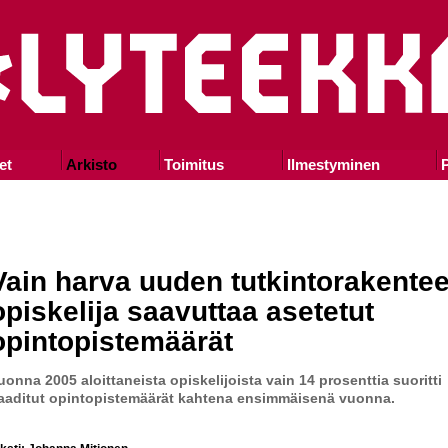
et
Arkisto
Toimitus
Ilmestyminen
P
Vain harva uuden tutkintorakente
opiskelija saavuttaa asetetut
opintopistemäärät
uonna 2005 aloittaneista opiskelijoista vain 14 prosenttia suoritti
aaditut opintopistemäärät kahtena ensimmäisenä vuonna.