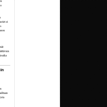
en
sa
u
uolet ei
es
innon
mät
ättävien
misaika
uin
en
aditaan
ista