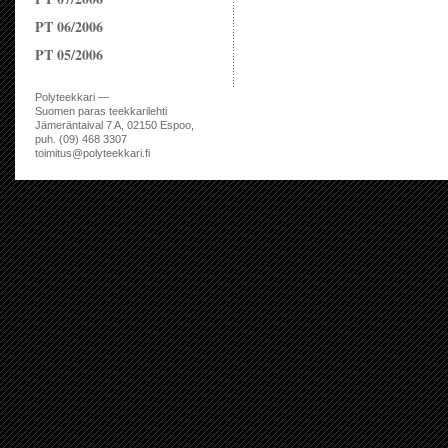
PT 06/2006
PT 05/2006
Polyteekkari —
Suomen paras teekkarilehti
Jämeräntaival 7 A, 02150 Espoo,
puh. (09) 468 3307
toimitus@polyteekkari.fi