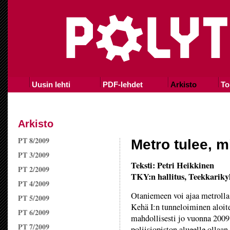
Uusin lehti
PDF-lehdet
Arkisto
To
Arkisto
PT 8/2009
Metro tulee, 
PT 3/2009
Teksti: Petri Heikkinen
PT 2/2009
TKY:n hallitus, Teekkariky
PT 4/2009
Otaniemeen voi ajaa metroll
PT 5/2009
Kehä I:n tunneloiminen aloit
PT 6/2009
mahdollisesti jo vuonna 200
PT 7/2009
poliisiopiston alueelle ollaan