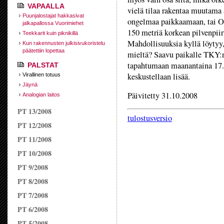
VAPAALLA
vielä tilaa rakentaa muutama a
Puunjalostajat hakkasivat
ongelmaa paikkaamaan, tai O
jalkapallossa Vuorimiehet
150 metriä korkean pilvenpiir
Teekkarit kuin piknikillä
Mahdollisuuksia kyllä löytyy,
Kun rakennusten julkisivukoristelu
päätettiin lopettaa
mieltä? Saavu paikalle TKY:n
tapahtumaan maanantaina 17.11
PALSTAT
keskustellaan lisää.
Virallinen totuus
Jäynä
Päivitetty 31.10.2008
Analogian laitos
PT 13/2008
tulostusversio
PT 12/2008
PT 11/2008
PT 10/2008
PT 9/2008
PT 8/2008
PT 7/2008
PT 6/2008
PT 5/2008