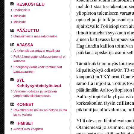
KESKUSTELU
mahdollistaa lisärakentamise
Pääkirjoitus
yliopiston tulemiseen varaut
Mielipide
opiskelija- ja tutkija-asuntoja
Mielipide
sijaitsevalle Poliisiopiston a
PÄÄJUTTU
ilmoitimmehan syyskuun alus
Omaleimaista massatuotantoa
alueen kattavassa kampusvisi
AJASSA
Hagalundin kallion toimivan 
Arkkitehdit parantavat maailmaa
paikkana opiskelija-asumisell
Pelkkä energiatehokkuusremontti ei
kannata
Tämä kaikki on myös loistavas
Energiaälykkäät kodit rantautuvat
kilpailukykyä edistävän T3-str
Lauttasaareen
kaupunki ja TKY ovat Otanie
SYL
samoilla linjoilla. Totuus tos
Kehitysyhteistyösivut
päättämään Aalto-yliopiston k
Väyrynen odottaa järisyttävää
Aalto-yliopistolla ylipäänsä
ympäristövallankumousta
korkeakoulun täysin erilliste
KONEET
pikkuhiljaa olla valmista, mik
Rakettirepulla nousu on helppo mutta
lasku vaikea
Yllä oleva on lähitulevaisuutt
IHMISET
Otaniemessä jo asumme, opis
Ateistit ulos kaapista
myös vain osa siitä, mikä oik