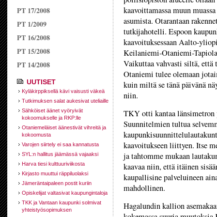
kaavoittamassa muun muassa 
PT 17/2008
asumista. Otarantaan rakenne
PT 1/2009
tutkijahotelli. Espoon kaupun
PT 16/2008
kaavoituksessaan Aalto-yliop
PT 15/2008
Keilaniemi-Otaniemi-Tapiola-
Vaikuttaa vahvasti siltä, että
PT 14/2008
Otaniemi tulee olemaan jota
UUTISET
kuin miltä se tänä päivänä nä
Kyläkirppiksellä kävi vaisusti väkeä
niin.
Tutkimuksen salat aukesivat uteliaille
Sähköiset äänet vyöryivät
TKY otti kantaa länsimetron 
kokoomukselle ja RKP:lle
Suunnitelmien tultua selvemm
Otaniemeläiset äänestivät vihreitä ja
kaupunkisuunnittelulautakun
kokoomusta
kaavoitukseen liittyen. Itse 
Varojen siirtely ei saa kannatusta
ja tahtomme mukaan lautakunt
SYL:n hallitus jäämässä vajaaksi
Harva tiesi kulttuuriviikosta
kaavaa niin, että itäinen sisä
Kirjasto muuttui räppiluolaksi
kaupallisine palveluineen aina
Jämeräntaipaleen postit kuriin
mahdollinen.
Opiskelijat valtasivat kaupungintaloja
TKK ja Vantaan kaupunki solmivat
Hagalundin kallion asemakaav
yhteistyösopimuksen
kokemassa suuria muutoksia 