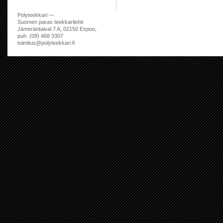
Polyteekkari —
Suomen paras teekkarilehti
Jämeräntaival 7 A, 02150 Espoo,
puh. (09) 468 3307
toimitus@polyteekkari.fi