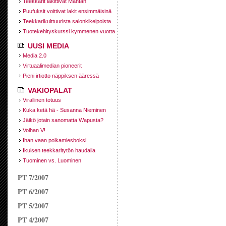
Teekkarit lakittivat Mantan
Puufuksit voittivat lakit ensimmäisinä
Teekkarikulttuurista salonkikelpoista
Tuotekehityskurssi kymmenen vuotta
UUSI MEDIA
Media 2.0
Virtuaalimedian pioneerit
Pieni irtiotto näppiksen ääressä
VAKIOPALAT
Virallinen totuus
Kuka ketä hä - Susanna Nieminen
Jäikö jotain sanomatta Wapusta?
Voihan V!
Ihan vaan poikamiesboksi
Ikuisen teekkaritytön haudalla
Tuominen vs. Luominen
PT 7/2007
PT 6/2007
PT 5/2007
PT 4/2007