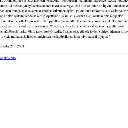
ko Joona on metsästänyt itselleen kesätyön? "Leppoisaan hedonismin täyteiseen kesään tottune
nulle tuli hieman yllätyksenä sellainen itsestäänselvyys, että opiskelijoille on hyvin luontaista t
sän ajan töitä ja ansaita siten säästöjä lukukauden ajaksi, jolloin olisi tarkoitus taas keskittyä its
ona onkin ajatellut tehdä ahkerasti opettajan sijaisuuksia kevään ajan, osittain opiskelujenkin
stannuksella, jotta kesän voisi sitten pyhittää matkailulle. Hänen mieleensä on kuitenkin hiipiny
koina myös mahdollisuus kesätöistä. "Oman alan työt tällä hetkellä valitettavasti rajoittuisivat
dennäköisesti haalaritöihin rakennustyömaalle. Saattaa olla, että ole töiden suhteen hieman nirso
sin vielä mukavaa ja itselleni mieluisaa kesätyöpaikkaa, joka toivottavasti löytyisi."
ivitetty 27.5.2008
lostusversio