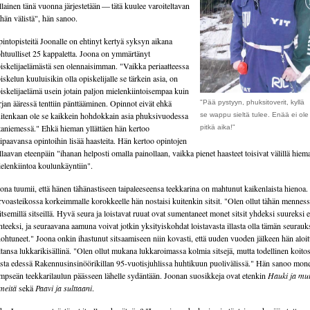
llainen tänä vuonna järjestetään — tätä kuulee varoiteltavan
hän välistä", hän sanoo.
intopisteitä Joonalle on ehtinyt kertyä syksyn aikana
htuulliset 25 kappaletta. Joona on ymmärtänyt
iskelijaelämästä sen olennaisimman. "Vaikka periaatteessa
iskelun kuuluisikin olla opiskelijalle se tärkein asia, on
iskelijaelämä usein jotain paljon mielenkiintoisempaa kuin
rjan ääressä tenttiin pänttääminen. Opinnot eivät ehkä
"Pää pystyyn, phuksitoverit, kyllä
itenkaan ole se kaikkein hohdokkain asia phuksivuodessa
se wappu sieltä tulee. Enää ei ole
aniemessä." Ehkä hieman yllättäen hän kertoo
pitkä aika!"
ipaavansa opintoihin lisää haasteita. Hän kertoo opintojen
llaavan eteenpäin "ihanan helposti omalla painollaan, vaikka pienet haasteet toisivat välillä hiem
elenkiintoa koulunkäyntiin".
ona tuumii, että hänen tähänastiseen taipaleeseensa teekkarina on mahtunut kaikenlaista hienoa.
voasteikossa korkeimmalle korokkeelle hän nostaisi kuitenkin sitsit. "Olen ollut tähän mennes
itsemillä sitseillä. Hyvä seura ja loistavat ruuat ovat sumentaneet monet sitsit yhdeksi suureksi 
nteeksi, ja seuraavana aamuna voivat jotkin yksityiskohdat loistavasta illasta olla tämän seurauk
ohtuneet." Joona onkin ihastunut sitsaamiseen niin kovasti, että uuden vuoden jälkeen hän aloit
ltansa lukkarikisällinä. "Olen ollut mukana lukkaroimassa kolmia sitsejä, mutta todellinen koito
sta edessä Rakennusinsinöörikillan 95-vuotisjuhlissa huhtikuun puolivälissä." Hän sanoo mon
mpseän teekkarilaulun päässeen lähelle sydäntään. Joonan suosikkeja ovat etenkin
Hauki ja mui
meitä
sekä
Paavi ja sulttaani
.