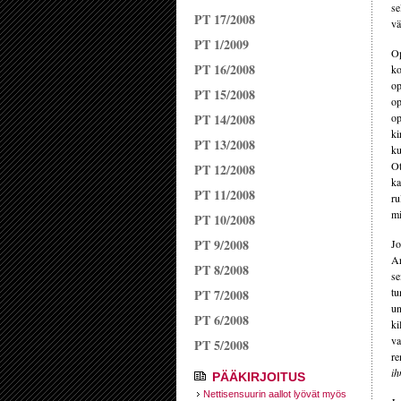
se
PT 17/2008
vä
PT 1/2009
Op
PT 16/2008
ko
op
PT 15/2008
op
PT 14/2008
op
ki
PT 13/2008
ku
Ot
PT 12/2008
ka
PT 11/2008
ru
mi
PT 10/2008
PT 9/2008
Jo
Ar
PT 8/2008
se
tu
PT 7/2008
un
PT 6/2008
ki
va
PT 5/2008
re
ih
PÄÄKIRJOITUS
Nettisensuurin aallot lyövät myös