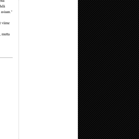
ena
ehdä
e asiaan."
t viime
, mutta