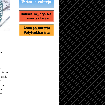
an
sä
euforian
sena jo
ti
s on
en
ta