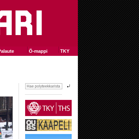
alaute
Ö-mappi
TKY