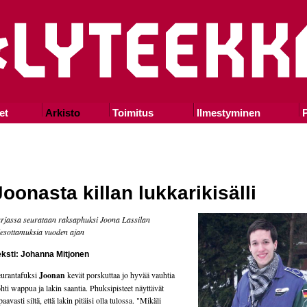
et
Arkisto
Toimitus
Ilmestyminen
P
Joonasta killan lukkarikisälli
rjassa seurataan raksaphuksi Joona Lassilan
esottamuksia vuoden ajan
eksti: Johanna Mitjonen
urantafuksi
Joonan
kevät porskuttaa jo hyvää vauhtia
hti wappua ja lakin saantia. Phuksipisteet näyttävät
paavasti siltä, että lakin pitäisi olla tulossa. "Mikäli