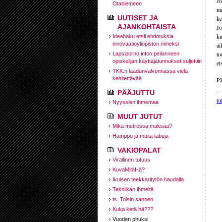
Jo
Otaniemeen
mi
UUTISET JA
ke
AJANKOHTAISTA
Jo
ku
Ideahaku etsii ehdotuksia
innovaatioyliopiston nimeksi
ai
to
Lapsiporno.infon peilanneen
opiskelijan käyttäjätunnukset suljettiin
et
TKK:n laadunvalvonnassa vielä
kehitettävää
Pä
PÄÄJUTTU
tu
Nyyssien ihmemaa
MUUT JUTUT
Mikä metrossa maksaa?
Hamppu ja muita tabuja
VAKIOPALAT
Virallinen totuus
KuvaMitäHä?
Ikuisen teekkaritytön haudalla
Tekniikan ihmeitä
ts. Toisin sanoen
Kuka ketä hä???
Vuoden phuksi