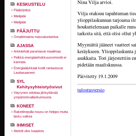
Nina Vilja arvioi.
KESKUSTELU
Pääkirjoitus
Vilja otaksuu tapahtuman ti
Mielipide
ylioppilaskunnan tarjoama ilm
Mielipide
houkuttelemaan paikalle runsas
PÄÄJUTTU
tarkoita sitä, että olisi ollut 
Omaleimaista massatuotantoa
Myymättä jääneet vaatteet sa
AJASSA
keräykseen. Ylioppilaskunta j
Arkkitehdit parantavat maailmaa
asukkaita. Tori järjestettiin
Pelkkä energiatehokkuusremontti ei
kannata
pidetään maaliskuussa.
Energiaälykkäät kodit rantautuvat
Lauttasaareen
Päivitetty 19.1.2009
SYL
Kehitysyhteistyösivut
tulostusversio
Väyrynen odottaa järisyttävää
ympäristövallankumousta
KONEET
Rakettirepulla nousu on helppo mutta
lasku vaikea
IHMISET
Ateistit ulos kaapista