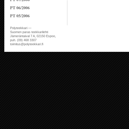
PT 06/2006
PT 05/2006
Polyteekkari —
Suomen paras teekkarilehti
Jämeräntaival 7 A, 02150 Espoo,
puh. (09) 468 3307
toimitus@polyteekkari.fi