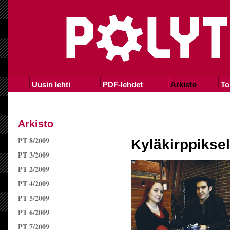
Uusin lehti
PDF-lehdet
Arkisto
To
Arkisto
PT 8/2009
Kyläkirppiksel
PT 3/2009
PT 2/2009
PT 4/2009
PT 5/2009
PT 6/2009
PT 7/2009