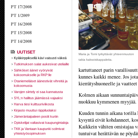
PT 17/2008
PT 1/2009
PT 16/2008
PT 15/2008
PT 14/2008
UUTISET
Maria ja Tomi tyrkyttävät yhteenmuuton
Kyläkirppiksellä kävi vaisusti väkeä
takia kaksoiskappaleita.
Tutkimuksen salat aukesivat uteliaille
kartuttaneet parin varallisuu
Sähköiset äänet vyöryivät
kokoomukselle ja RKP:lle
kunnes kaikki menee. Jos jot
Otaniemeläiset äänestivät vihreitä ja
kierrätyshuoneelle ja vaatteet 
kokoomusta
Varojen siirtely ei saa kannatusta
Kolmen aikaan sunnuntaipäivä
SYL:n hallitus jäämässä vajaaksi
nuokkuu kymmenen myyjää. Yk
Harva tiesi kulttuuriviikosta
Kirjasto muuttui räppiluolaksi
Kuuden tunnin aikana torilla
Jämeräntaipaleen postit kuriin
kysyntä eivät kohdanneet, kos
Opiskelijat valtasivat kaupungintaloja
Kaikkein vähiten omistajaa va
TKK ja Vantaan kaupunki solmivat
tuntuivat herättävän ne pöydät
yhteistyösopimuksen