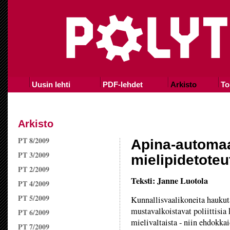
Uusin lehti
PDF-lehdet
Arkisto
To
Arkisto
PT 8/2009
Apina-automaa
PT 3/2009
mielipidetote
PT 2/2009
Teksti: Janne Luotola
PT 4/2009
PT 5/2009
Kunnallisvaalikoneita haukuta
mustavalkoistavat poliittisia
PT 6/2009
mielivaltaista - niin ehdokka
PT 7/2009