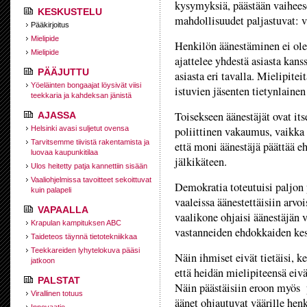
kysymyksiä, päästään vaiheese
KESKUSTELU
mahdollisuudet paljastuvat: v
Pääkirjoitus
Mielipide
Henkilön äänestäminen ei ole
Mielipide
ajattelee yhdestä asiasta kans
PÄÄJUTTU
asiasta eri tavalla. Mielipite
Yöeläinten bongaajat löysivät viisi
istuvien jäsenten tietynlaine
teekkaria ja kahdeksan jänistä
Toisekseen äänestäjät ovat it
AJASSA
Helsinki avasi suljetut ovensa
poliittinen vakaumus, vaikka 
Tarvitsemme tiivistä rakentamista ja
että moni äänestäjä päättää e
luovaa kaupunkitilaa
jälkikäteen.
Ulos heitetty patja kannettiin sisään
Vaaliohjelmissa tavoitteet sekoittuvat
Demokratia toteutuisi paljon 
kuin palapeli
vaaleissa äänestettäisiin arvo
VAPAALLA
vaalikone ohjaisi äänestäjän v
Krapulan kampituksen ABC
vastanneiden ehdokkaiden ke
Taideteos täynnä tietotekniikkaa
Teekkareiden lyhytelokuva pääsi
Näin ihmiset eivät tietäisi, k
jatkoon
että heidän mielipiteensä eivä
PALSTAT
Näin päästäisiin eroon myös p
Virallinen totuus
äänet ohjautuvat väärille hen