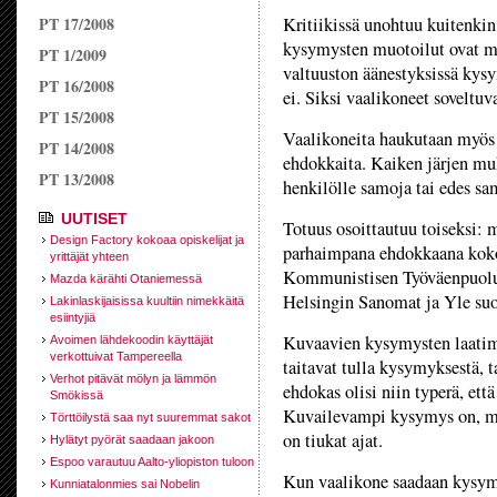
PT 17/2008
Kritiikissä unohtuu kuitenkin
kysymysten muotoilut ovat mie
PT 1/2009
valtuuston äänestyksissä kys
PT 16/2008
ei. Siksi vaalikoneet soveltuv
PT 15/2008
Vaalikoneita haukutaan myös t
PT 14/2008
ehdokkaita. Kaiken järjen muk
PT 13/2008
henkilölle samoja tai edes s
UUTISET
Totuus osoittautuu toiseksi: m
Design Factory kokoaa opiskelijat ja
parhaimpana ehdokkaana kok
yrittäjät yhteen
Kommunistisen Työväenpuolue
Mazda kärähti Otaniemessä
Helsingin Sanomat ja Yle suos
Lakinlaskijaisissa kuultiin nimekkäitä
esiintyjiä
Kuvaavien kysymysten laatimi
Avoimen lähdekoodin käyttäjät
verkottuivat Tampereella
taitavat tulla kysymyksestä, 
Verhot pitävät mölyn ja lämmön
ehdokas olisi niin typerä, et
Smökissä
Kuvailevampi kysymys on, mis
Törttöilystä saa nyt suuremmat sakot
on tiukat ajat.
Hylätyt pyörät saadaan jakoon
Espoo varautuu Aalto-yliopiston tuloon
Kun vaalikone saadaan kysymä
Kunniatalonmies sai Nobelin