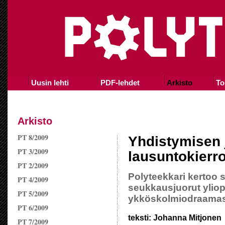
Uusin lehti
PDF-lehdet
Arkisto
To
Arkisto
PT 8/2009
Yhdistymisen j
PT 3/2009
lausuntokierr
PT 2/2009
Polyteekkari kertoo
PT 4/2009
seukkausjuorut ylio
PT 5/2009
ykköskolmiodraamas
PT 6/2009
teksti: Johanna Mitjonen
PT 7/2009