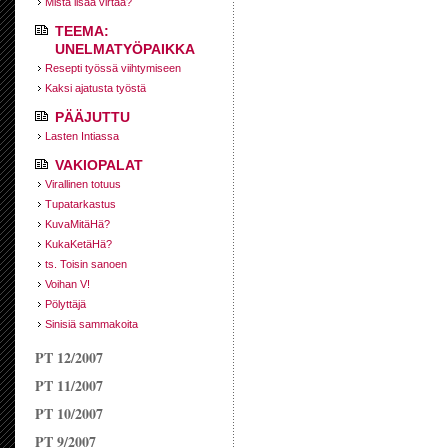
Mistä lisää virtaa?
TEEMA:
UNELMATYÖPAIKKA
Resepti työssä viihtymiseen
Kaksi ajatusta työstä
PÄÄJUTTU
Lasten Intiassa
VAKIOPALAT
Virallinen totuus
Tupatarkastus
KuvaMitäHä?
KukaKetäHä?
ts. Toisin sanoen
Voihan V!
Pölyttäjä
Sinisiä sammakoita
PT 12/2007
PT 11/2007
PT 10/2007
PT 9/2007