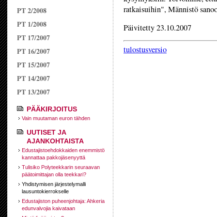
ratkaisuihin", Männistö sanoo
PT 2/2008
PT 1/2008
Päivitetty 23.10.2007
PT 17/2007
tulostusversio
PT 16/2007
PT 15/2007
PT 14/2007
PT 13/2007
PÄÄKIRJOITUS
Vain muutaman euron tähden
UUTISET JA
AJANKOHTAISTA
Edustajistoehdokkaiden enemmistö
kannattaa pakkojäsenyyttä
Tulisiko Polyteekkarin seuraavan
päätoimittajan olla teekkari?
Yhdistymisen järjestelymalli
lausuntokierrokselle
Edustajiston puheenjohtaja: Ahkeria
edunvalvojia kaivataan