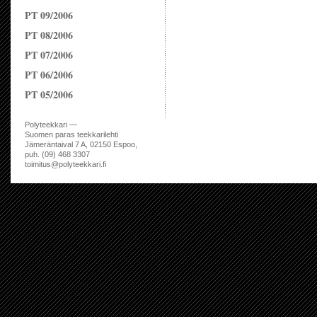
PT 09/2006
PT 08/2006
PT 07/2006
PT 06/2006
PT 05/2006
Polyteekkari —
Suomen paras teekkarilehti
Jämeräntaival 7 A, 02150 Espoo,
puh. (09) 468 3307
toimitus@polyteekkari.fi