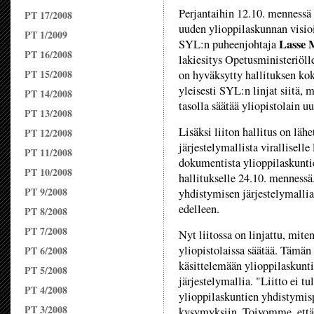
Perjantaihin 12.10. menness
PT 17/2008
uuden ylioppilaskunnan visioi
PT 1/2009
Lasse 
SYL:­n puheenjohtaja
PT 16/2008
lakiesitys Opetusministeriöll
PT 15/2008
on hyväksytty hallituksen ko
yleisesti SYL:­n linjat siitä,
PT 14/2008
tasolla säätää yliopistolain 
PT 13/2008
Lisäksi liiton hallitus on läh
PT 12/2008
järjestelymallista virallisell
PT 11/2008
dokumentista ylioppilaskunti
PT 10/2008
hallitukselle 24.10. mennessä
PT 9/2008
yhdistymisen järjestelymallia
edelleen.
PT 8/2008
PT 7/2008
Nyt liitossa on linjattu, mite
yliopistolaissa säätää. Tämän 
PT 6/2008
käsittelemään ylioppilaskunt
PT 5/2008
järjestelymallia. "Liitto ei t
PT 4/2008
ylioppilaskuntien yhdistymispr
PT 3/2008
kysymyksiin. Toivomme, että 