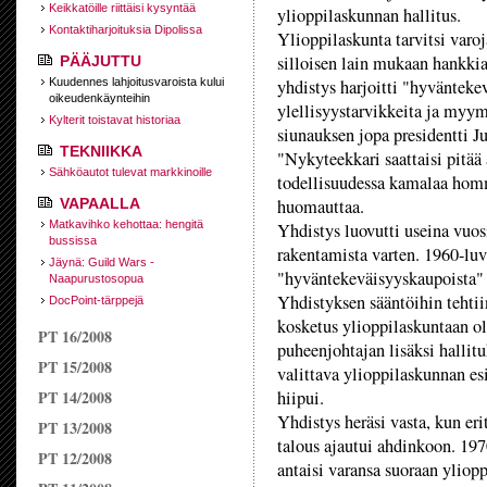
Keikkatöille riittäisi kysyntää
ylioppilaskunnan hallitus.
Kontaktiharjoituksia Dipolissa
Ylioppilaskunta tarvitsi varo
silloisen lain mukaan hankkia
PÄÄJUTTU
Kuudennes lahjoitusvaroista kului
yhdistys harjoitti "hyväntek
oikeudenkäynteihin
ylellisyystarvikkeita ja myym
Kylterit toistavat historiaa
siunauksen jopa presidentti J
TEKNIIKKA
"Nykyteekkari saattaisi pitää
Sähköautot tulevat markkinoille
todellisuudessa kamalaa homm
VAPAALLA
huomauttaa.
Matkavihko kehottaa: hengitä
Yhdistys luovutti useina vuos
bussissa
rakentamista varten. 1960-luv
Jäynä: Guild Wars -
"hyväntekeväisyyskaupoista" 
Naapurustosopua
Yhdistyksen sääntöihin tehti
DocPoint-tärppejä
kosketus ylioppilaskuntaan ol
PT 16/2008
puheenjohtajan lisäksi hallitu
PT 15/2008
valittava ylioppilaskunnan es
PT 14/2008
hiipui.
Yhdistys heräsi vasta, kun er
PT 13/2008
talous ajautui ahdinkoon. 1970
PT 12/2008
antaisi varansa suoraan yliop