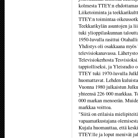
kolmesta TTEY:n ehdottamast
Liiketoiminta ja teekkarikul
TTEY:n toimintaa oikeussotku
Teekkarikylän asuntojen ja li
tuki ylioppilaskunnan taloutt
1950-luvulla rasittui Otahall
Yhdistys oli osakkaana myös 
televisiokanavassa. Lähetyst
Televisiokerhosta Tesvisioks
tappiolliseksi, ja Yleisradio o
TTEY tuki 1970-luvulla Julkk
huomattavat. Lehden kuluista
Vuonna 1980 julkaistun Julku
yhteensä 226 000 markkaa. To
000 markan menoerän. Muiden
markkaa voittoa.
"Siitä on erilaisia mielipite
vapaamatkustajana olemisesta
Kujala huomauttaa, että keski
TTEY:lle ja loput menivät jul