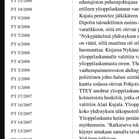
PT 11/2008
edustajiston puheenjohtajana 
erilleen ylioppilaskunnan varo
PT 10/2008
Kujala perustelee jälkikäteen 
PT 9/2008
Dipolin taloudellinen rasitus
PT 8/2008
vararikkoon, siitä irti olevan
PT 7/2008
"Nykypäätelmä yhdistyksen er
on väärä, sillä maailma oli si
PT 6/2008
huomauttaa. Kirjassa Nykänen 
PT 5/2008
ylioppilaskunnalle valittiin v
PT 4/2008
ylioppilaskunnasta eroon. Yh
PT 3/2008
vanhempainneuvoston ahdingon,
poliittinen johto halusi siirt
PT 2/2008
kautta sodassa olevan Pohjoi
PT 1/2008
TTEY unohtui ylioppilaskunna
PT 17/2007
kolmetoista henkilöä, jotka o
valittiin Alari Kujala. Yliopp
PT 16/2007
koko yhdistyksen ulkopuolell
PT 15/2007
Ylioppilaskunta heräsi perää
PT 14/2007
myöhemmin. "Ratkaiseva tekijä 
PT 13/2007
käynyt ainakaan samalla taval
Nykänen tulkitsee.