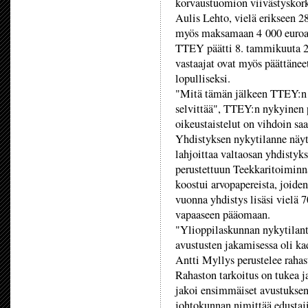
korvaustuomion viivästyskork
Aulis Lehto, vielä erikseen 
myös maksamaan 4 000 euroa 
TTEY päätti 8. tammikuuta 200
vastaajat ovat myös päättäneet
lopulliseksi.
"Mitä tämän jälkeen TTEY:n 
selvittää", TTEY:n nykyinen
oikeustaistelut on vihdoin sa
Yhdistyksen nykytilanne näyt
lahjoittaa valtaosan yhdisty
perustettuun Teekkaritoimin
koostui arvopapereista, joiden
vuonna yhdistys lisäsi vielä 
vapaaseen pääomaan.
"Ylioppilaskunnan nykytilante
avustusten jakamisessa oli k
Antti Myllys perustelee rahas
Rahaston tarkoitus on tukea j
jakoi ensimmäiset avustuksen
johtokunnan nimittää edustaj