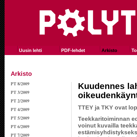
Uusin lehti
PDF-lehdet
Arkisto
To
Arkisto
PT 8/2009
Kuudennes lah
PT 3/2009
oikeudenkäynt
PT 2/2009
TTEY ja TKY ovat lop
PT 4/2009
PT 5/2009
Teekkaritoiminnan e
voinut kuvailla teek
PT 6/2009
estämisyhdistykseksi
PT 7/2009