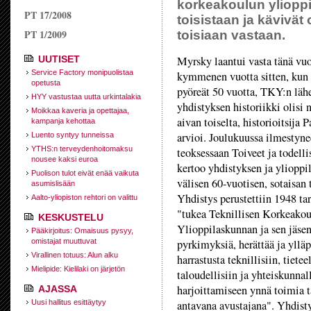
korkeakoulun ylioppi
PT 17/2008
toisistaan ja kävivät 
PT 1/2009
toisiaan vastaan.
UUTISET
Myrsky laantui vasta tänä vu
Service Factory monipuolistaa
kymmenen vuotta sitten, kun
opetusta
pyöreät 50 vuotta, TKY:n lä
HYY vastustaa uutta urkintalakia
yhdistyksen historiikki olisi 
Moikkaa kaveria ja opettajaa,
aivan toiselta, historioitsija
kampanja kehottaa
arvioi. Joulukuussa ilmestyne
Luento syntyy tunneissa
YTHS:n terveydenhoitomaksu
teoksessaan Toiveet ja todell
nousee kaksi euroa
kertoo yhdistyksen ja yliopp
Puolison tulot eivät enää vaikuta
välisen 60-vuotisen, sotaisan 
asumislisään
Yhdistys perustettiin 1948 ta
Aalto-yliopiston rehtori on valittu
"tukea Teknillisen Korkeako
KESKUSTELU
Ylioppilaskunnan ja sen jäse
Pääkirjoitus: Omaisuus pysyy,
omistajat muuttuvat
pyrkimyksiä, herättää ja ylläp
Virallinen totuus: Alun alku
harrastusta teknillisiin, tieteel
Mielipide: Kielilaki on järjetön
taloudellisiin ja yhteiskunna
harjoittamiseen ynnä toimia 
AJASSA
Uusi hallitus esittäytyy
antavana avustajana". Yhdist