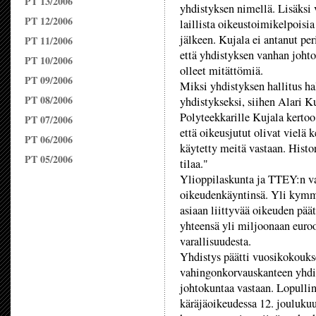
PT 13/2006
yhdistyksen nimellä. Lisäksi v
PT 12/2006
laillista oikeustoimikelpoisi
jälkeen. Kujala ei antanut per
PT 11/2006
että yhdistyksen vanhan joht
PT 10/2006
olleet mitättömiä.
PT 09/2006
Miksi yhdistyksen hallitus ha
PT 08/2006
yhdistykseksi, siihen Alari Ku
Polyteekkarille Kujala kertoo
PT 07/2006
että oikeusjutut olivat vielä 
PT 06/2006
käytetty meitä vastaan. Histor
PT 05/2006
tilaa."
Ylioppilaskunta ja TTEY:n van
oikeudenkäyntinsä. Yli kymm
asiaan liittyvää oikeuden pä
yhteensä yli miljoonaan euroo
varallisuudesta.
Yhdistys päätti vuosikokouks
vahingonkorvauskanteen yhdi
johtokuntaa vastaan. Lopulli
käräjäoikeudessa 12. jouluku