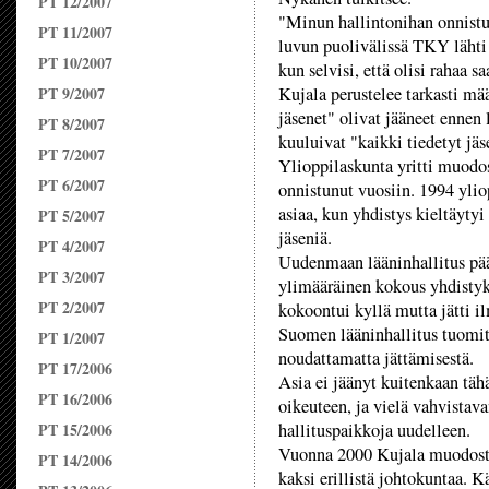
PT 12/2007
"Minun hallintonihan onnistu
PT 11/2007
luvun puolivälissä TKY lähti
PT 10/2007
kun selvisi, että olisi rahaa s
PT 9/2007
Kujala perustelee tarkasti mää
jäsenet" olivat jääneet ennen
PT 8/2007
kuuluivat "kaikki tiedetyt jäs
PT 7/2007
Ylioppilaskunta yritti muodo
PT 6/2007
onnistunut vuosiin. 1994 ylio
asiaa, kun yhdistys kieltäyty
PT 5/2007
jäseniä.
PT 4/2007
Uudenmaan lääninhallitus päät
PT 3/2007
ylimääräinen kokous yhdistyk
PT 2/2007
kokoontui kyllä mutta jätti il
Suomen lääninhallitus tuomit
PT 1/2007
noudattamatta jättämisestä.
PT 17/2006
Asia ei jäänyt kuitenkaan tähä
PT 16/2006
oikeuteen, ja vielä vahvistav
PT 15/2006
hallituspaikkoja uudelleen.
Vuonna 2000 Kujala muodosti 
PT 14/2006
kaksi erillistä johtokuntaa. 