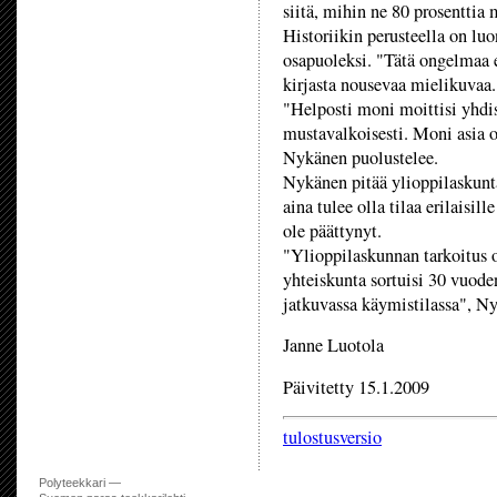
siitä, mihin ne 80 prosenttia
Historiikin perusteella on l
osapuoleksi. "Tätä ongelmaa e
kirjasta nousevaa mielikuvaa.
"Helposti moni moittisi yhdis
mustavalkoisesti. Moni asia 
Nykänen puolustelee.
Nykänen pitää ylioppilaskunta
aina tulee olla tilaa erilaisil
ole päättynyt.
"Ylioppilaskunnan tarkoitus on
yhteiskunta sortuisi 30 vuode
jatkuvassa käymistilassa", N
Janne Luotola
Päivitetty 15.1.2009
tulostusversio
Polyteekkari —