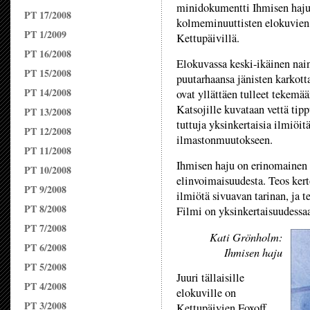
minidokumentti Ihmisen haju. 
PT 17/2008
kolmeminuuttisten elokuvien 
PT 1/2009
Kettupäivillä.
PT 16/2008
Elokuvassa keski-ikäinen nai
PT 15/2008
puutarhaansa jänisten karkott
PT 14/2008
ovat yllättäen tulleet tekemä
Katsojille kuvataan vettä tipp
PT 13/2008
tuttuja yksinkertaisia ilmiöit
PT 12/2008
ilmastonmuutokseen.
PT 11/2008
Ihmisen haju on erinomainen 
PT 10/2008
elinvoimaisuudesta. Teos kert
PT 9/2008
ilmiötä sivuavan tarinan, ja t
PT 8/2008
Filmi on yksinkertaisuudessa
PT 7/2008
Kati Grönholm:
PT 6/2008
Ihmisen haju
PT 5/2008
Juuri tällaisille
PT 4/2008
elokuville on
PT 3/2008
Kettupäivien Foxoff.