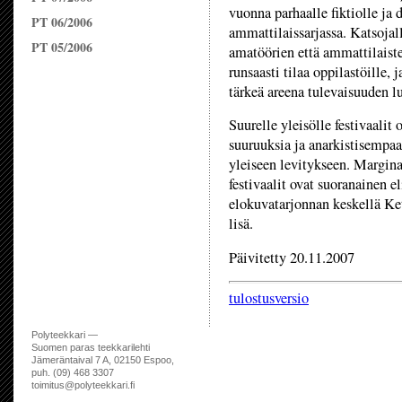
vuonna parhaalle fiktiolle ja 
PT 06/2006
ammattilaissarjassa. Katsojal
PT 05/2006
amatöörien että ammattilaiste
runsaasti tilaa oppilastöille,
tärkeä areena tulevaisuuden l
Suurelle yleisölle festivaalit
suuruuksia ja anarkistisempaa
yleiseen levitykseen. Margina
festivaalit ovat suoranainen e
elokuvatarjonnan keskellä Ket
lisä.
Päivitetty 20.11.2007
tulostusversio
Polyteekkari —
Suomen paras teekkarilehti
Jämeräntaival 7 A, 02150 Espoo,
puh. (09) 468 3307
toimitus@polyteekkari.fi