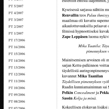
esitettiin entistä laajemmin, 
PT 5/2007
Kyseisessä sarjassa nähtiin 
PT 4/2007
Renvallin
Paluu ihmisyy
teos
PT 3/2007
maailmaa oli kuvattu supernop
aikaulottuvuuksilla pelaavat o
PT 2/2007
filmissä hypnoottiseksi kuva
PT 1/2007
Zape Leppäsen
luoma nykiv
PT 17/2006
Mika Taanila: Täyd
PT 16/2006
pimennyksen 
PT 15/2006
Mainitsemisen arvoinen oli 
PT 14/2006
sarjan Kettu-palkinnon voitta
PT 13/2006
täydellistä auringonpimennys
PT 12/2006
Mika Taanilan
kuvannut
PT 11/2006
Täydellisen pimennyksen vyö
Raadin kunniamaininnan sai
PT 10/2006
Pelkin
Concealment
Pekk
ja
PT 09/2006
Sassin
Kolja ja minä.
PT 08/2006
Kokeellisen elokuvan lisäksi 
PT 07/2006