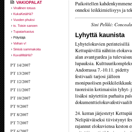
VAKIOPALAT
Paikoitellen kahdenkymmenen 
Virallinen totuus
onneksi leikkimielisyys ja te
KukaKetäHä?
Vuoden phuksi
Sini Pelkki: Conceal
ts. Toisin sanoen
Tupatarkastus
Lyhyttä kaunista
Pölyttäjä
Lyhytelokuvien perinteisillä
Voihan v!
Kettupäivillä nähtiin elokuva
Sinisiä sammakoita
KuvaMitäHä?
alan avantgardea ja tulevaisu
lupauksia. Kulttuurikompleks
PT 14/2007
Andorrassa 7.-10.11. pidetty
PT 13/2007
festivaali tarjosi jälleen
PT 12/2007
monipuolisen poikkileikkauk
tuoreisiin kotimaisiin lyhyt-
PT 11/2007
lisäksi näytettiin parhaita p
PT 10/2007
dokumenttielokuvafestivaalil
PT 9/2007
24. kerran järjestetyt Kettup
PT 8/2007
Nelipäiväiseksi tiivistynyt fe
PT 7/2007
rajannut elokuviensa keston e
PT 6/2007