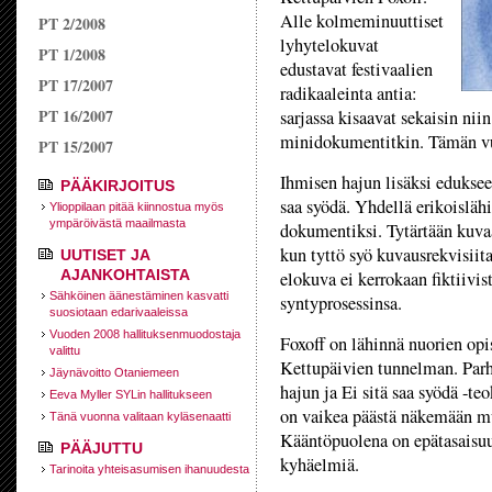
Alle kolmeminuuttiset
PT 2/2008
lyhytelokuvat
PT 1/2008
edustavat festivaalien
PT 17/2007
radikaaleinta antia:
PT 16/2007
sarjassa kisaavat sekaisin nii
minidokumentitkin. Tämän vuo
PT 15/2007
Ihmisen hajun lisäksi eduksee
PÄÄKIRJOITUS
saa syödä. Yhdellä erikoislähi
Ylioppilaan pitää kiinnostua myös
ympäröivästä maailmasta
dokumentiksi. Tytärtään kuv
kun tyttö syö kuvausrekvisiit
UUTISET JA
AJANKOHTAISTA
elokuva ei kerrokaan fiktiivis
Sähköinen äänestäminen kasvatti
syntyprosessinsa.
suosiotaan edarivaaleissa
Vuoden 2008 hallituksen­muodostaja
Foxoff on lähinnä nuorien opi
valittu
Kettupäivien tunnelman. Parh
Jäynävoitto Otaniemeen
hajun ja Ei sitä saa syödä -t
Eeva Myller SYLin hallitukseen
on vaikea päästä näkemään muu
Tänä vuonna valitaan kyläsenaatti
Kääntöpuolena on epätasaisuus
PÄÄJUTTU
kyhäelmiä.
Tarinoita yhteisasumisen ihanuudesta