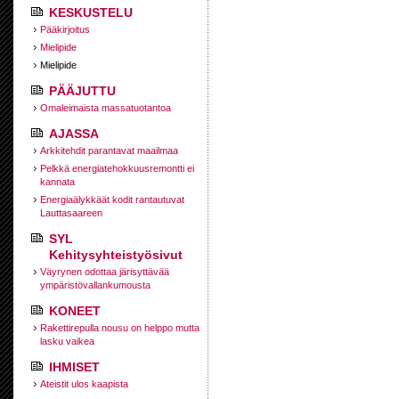
KESKUSTELU
Pääkirjoitus
Mielipide
Mielipide
PÄÄJUTTU
Omaleimaista massatuotantoa
AJASSA
Arkkitehdit parantavat maailmaa
Pelkkä energiatehokkuusremontti ei
kannata
Energiaälykkäät kodit rantautuvat
Lauttasaareen
SYL
Kehitysyhteistyösivut
Väyrynen odottaa järisyttävää
ympäristövallankumousta
KONEET
Rakettirepulla nousu on helppo mutta
lasku vaikea
IHMISET
Ateistit ulos kaapista