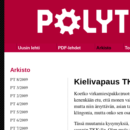
Uusin lehti
PDF-lehdet
Arkisto
To
Arkisto
PT 8/2009
Kielivapaus T
PT 3/2009
Koetko virkamies(pakko)ruots
PT 2/2009
kenenkään etu, että monen va
PT 4/2009
mutta niin ärsyttävän, asian t
PT 5/2009
klingonia, mutta onko sen os
PT 6/2009
Tässä muutamia kysymyksiä, jo
PT 7/2009
saavuin TKK:lle. Olen myös i