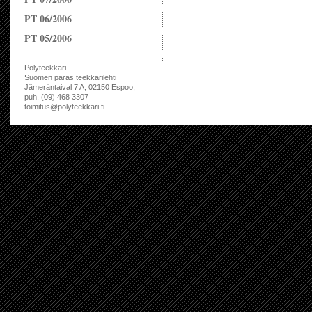
PT 06/2006
PT 05/2006
Polyteekkari —
Suomen paras teekkarilehti
Jämeräntaival 7 A, 02150 Espoo,
puh. (09) 468 3307
toimitus@polyteekkari.fi