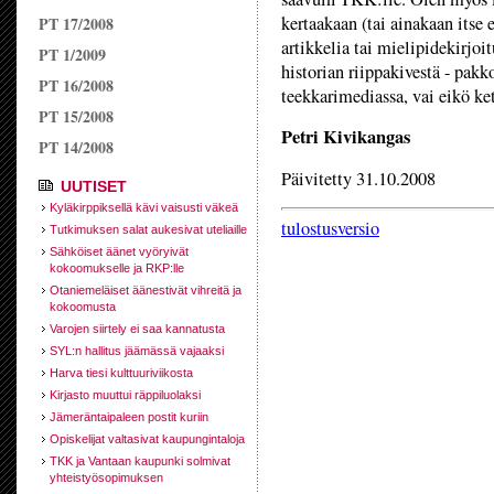
kertaakaan (tai ainakaan itse 
PT 17/2008
artikkelia tai mielipidekirjoi
PT 1/2009
historian riippakivestä - pakk
PT 16/2008
teekkarimediassa, vai eikö ke
PT 15/2008
Petri Kivikangas
PT 14/2008
Päivitetty 31.10.2008
UUTISET
Kyläkirppiksellä kävi vaisusti väkeä
tulostusversio
Tutkimuksen salat aukesivat uteliaille
Sähköiset äänet vyöryivät
kokoomukselle ja RKP:lle
Otaniemeläiset äänestivät vihreitä ja
kokoomusta
Varojen siirtely ei saa kannatusta
SYL:n hallitus jäämässä vajaaksi
Harva tiesi kulttuuriviikosta
Kirjasto muuttui räppiluolaksi
Jämeräntaipaleen postit kuriin
Opiskelijat valtasivat kaupungintaloja
TKK ja Vantaan kaupunki solmivat
yhteistyösopimuksen