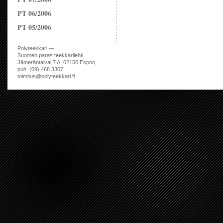
PT 06/2006
PT 05/2006
Polyteekkari —
Suomen paras teekkarilehti
Jämeräntaival 7 A, 02150 Espoo,
puh. (09) 468 3307
toimitus@polyteekkari.fi