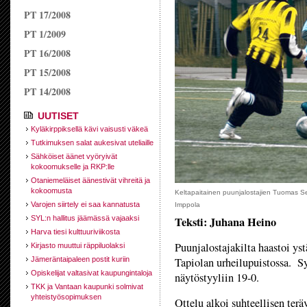
PT 17/2008
PT 1/2009
PT 16/2008
PT 15/2008
PT 14/2008
UUTISET
Kyläkirppiksellä kävi vaisusti väkeä
Tutkimuksen salat aukesivat uteliaille
Sähköiset äänet vyöryivät
kokoomukselle ja RKP:lle
Otaniemeläiset äänestivät vihreitä ja
kokoomusta
Keltapaitainen puunjalostajien Tuomas Sepp
Varojen siirtely ei saa kannatusta
Imppola
SYL:n hallitus jäämässä vajaaksi
Teksti: Juhana Heino
Harva tiesi kulttuuriviikosta
Puunjalostajakilta haastoi ys
Kirjasto muuttui räppiluolaksi
Jämeräntaipaleen postit kuriin
Tapiolan urheilupuistossa. S
Opiskelijat valtasivat kaupungintaloja
näytöstyyliin 19-0.
TKK ja Vantaan kaupunki solmivat
yhteistyösopimuksen
Ottelu alkoi suhteellisen ter