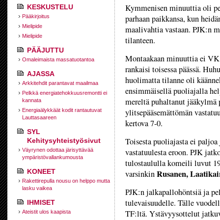
Kymmenisen minuuttia oli pel
KESKUSTELU
Pääkirjoitus
parhaan paikkansa, kun heidä
Mielipide
maalivahtia vastaan. PJK:n m
Mielipide
tilanteen.
PÄÄJUTTU
Montaakaan minuuttia ei VK:n
Omaleimaista massatuotantoa
rankaisi toisessa päässä. Huh
AJASSA
huolimatta tilanne oli käänne
Arkkitehdit parantavat maailmaa
ensimmäisellä puoliajalla help
Pelkkä energiatehokkuusremontti ei
mereltä puhaltanut jääkylmä p
kannata
Energiaälykkäät kodit rantautuvat
ylitsepääsemättömän vastatuul
Lauttasaareen
kertova 7-0.
SYL
Toisesta puoliajasta ei paljo
Kehitysyhteistyösivut
Väyrynen odottaa järisyttävää
vastatuulesta eroon. PJK jatk
ympäristövallankumousta
tulostaululla komeili luvut 1
KONEET
Rusanen, Laatika
varsinkin
Rakettirepulla nousu on helppo mutta
lasku vaikea
PJK:n jalkapallohöntsiä ja pe
tulevaisuudelle. Tälle vuodel
IHMISET
TF:ltä. Ystävyysottelut jatkuv
Ateistit ulos kaapista