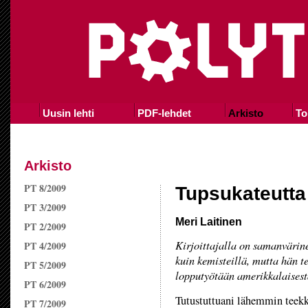
Uusin lehti
PDF-lehdet
Arkisto
To
Arkisto
PT 8/2009
Tupsukateutta
PT 3/2009
Meri Laitinen
PT 2/2009
Kirjoittajalla on samanvärin
PT 4/2009
kuin kemisteillä, mutta hän t
PT 5/2009
lopputyötään amerikkalaisest
PT 6/2009
Tutustuttuani lähemmin teekk
PT 7/2009