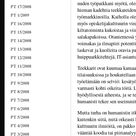
uuden työpaikkani myötä, ole
PT 17/2008
hieman kadehtia teekkareiden
PT 1/2009
työmarkkinoilla. Kaiholla ol
myös opiskelijakulttuurin vire
PT 16/2008
kiltatoiminta kukoistaa ja vii
PT 15/2008
salakapakoissa. Otaniemessä 
PT 14/2008
voimakas ja ilmapiiri potentt
PT 13/2008
laskevat ja kuolleita oravia 
huippuarkkitehtejä, IT-asiantu
PT 12/2008
PT 11/2008
Teekkarit ovat kuumaa kamaa.
PT 10/2008
tilaisuuksissa ja houkutellaa
työelämään on selviö: kesätyöt
PT 9/2008
varmasti kohti oikeita töitä.
PT 8/2008
hyödyllisestä aiheesta, ja se 
PT 7/2008
humanisti tekee sen useimmit
PT 6/2008
Mutta turha on humanistin itk
PT 5/2008
kuitenkin siitä, mitä oikeasti 
PT 4/2008
kulttuurin ilmiöitä, on pakko 
vääntää koodia tai piirianaly
PT 3/2008