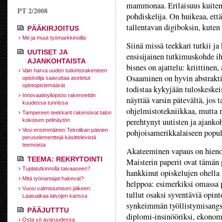
mammonaa. Erilaisuus kuitenki
PT 2/2008
pohdiskelija. On huikeaa, ett
tallentavan digiboksin, kuten 
PÄÄKIRJOITUS
Me ja muut työmarkkinoilla
Siinä missä teekkari tutkii ja 
UUTISET JA
ensisijainen tutkimuskohde i
AJANKOHTAISTA
bisnes on ajattelu: kriittinen
Vain harva uuden tutkintorakenteen
Osaaminen on hyvin abstrakti
opiskelija saavuttaa asetetut
opintopistemäärät
todistaa kykyjään tuloskeskei
Innovaatioyliopisto rakennettiin
näyttää varsin pätevältä, jos t
kuudessa tunnissa
ohjelmistotekniikkaa, mutta m
Tampereen teekkarit rakensivat talon
perehtynyt uutisten ja ajanko
kokoisen pelinäytön
Vesi ensimmäinen Tekniikan päivien
pohjoisamerikkalaiseen popul
peruselementtejä käsittelevistä
teemoista
Akateeminen vapaus on hieno 
TEEMA: REKRYTOINTI
Maisterin paperit ovat tämän 
Tuplatutkinnolla taivaaseen?
hankkinut opiskelujen ohella 
Mitä työnantajat hakevat?
helppoa: esimerkiksi omassa p
Vuosi valmistumisen jälkeen:
tullut osaksi syventäviä opin
Laatuaikaa laivojen kanssa
synkeimmän työllistymisangsti
PÄÄJUTTTU
diplomi-insinööriksi, ekonomi
Osta yö avaruudessa