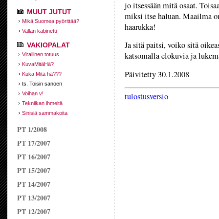
jo itsessään mitä osaat. Toisa
MUUT JUTUT
miksi itse haluan. Maailma on
Mikä Suomea pyörittää?
haarukka!
Vallan kabinetti
Ja sitä paitsi, voiko sitä oike
VAKIOPALAT
katsomalla elokuvia ja lukem
Virallinen totuus
KuvaMitäHä?
Päivitetty 30.1.2008
Kuka Mitä hä???
ts. Toisin sanoen
Voihan v!
tulostusversio
Tekniikan ihmeitä
Sinisiä sammakoita
PT 1/2008
PT 17/2007
PT 16/2007
PT 15/2007
PT 14/2007
PT 13/2007
PT 12/2007