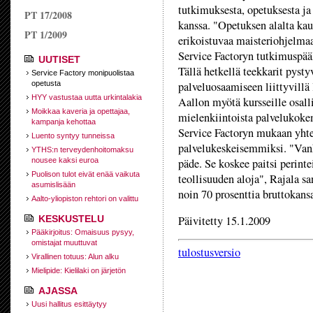
tutkimuksesta, opetuksesta ja 
PT 17/2008
kanssa. "Opetuksen alalta kau
PT 1/2009
erikoistuvaa maisteriohjelmaa
Service Factoryn tutkimuspääl
UUTISET
Tällä hetkellä teekkarit pys
Service Factory monipuolistaa
opetusta
palveluosaamiseen liittyvillä
HYY vastustaa uutta urkintalakia
Aallon myötä kursseille osall
Moikkaa kaveria ja opettajaa,
mielenkiintoista palvelukokem
kampanja kehottaa
Service Factoryn mukaan yhte
Luento syntyy tunneissa
palvelukeskeisemmiksi. "Vanha
YTHS:n terveydenhoitomaksu
nousee kaksi euroa
päde. Se koskee paitsi perinte
Puolison tulot eivät enää vaikuta
teollisuuden aloja", Rajala s
asumislisään
noin 70 prosenttia bruttokansa
Aalto-yliopiston rehtori on valittu
KESKUSTELU
Päivitetty 15.1.2009
Pääkirjoitus: Omaisuus pysyy,
omistajat muuttuvat
tulostusversio
Virallinen totuus: Alun alku
Mielipide: Kielilaki on järjetön
AJASSA
Uusi hallitus esittäytyy