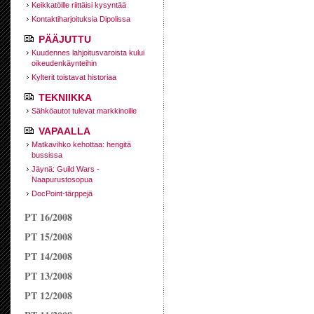
Keikkatöille riittäisi kysyntää
Kontaktiharjoituksia Dipolissa
PÄÄJUTTU
Kuudennes lahjoitusvaroista kului
oikeudenkäynteihin
Kylterit toistavat historiaa
TEKNIIKKA
Sähköautot tulevat markkinoille
VAPAALLA
Matkavihko kehottaa: hengitä
bussissa
Jäynä: Guild Wars -
Naapurustosopua
DocPoint-tärppejä
PT 16/2008
PT 15/2008
PT 14/2008
PT 13/2008
PT 12/2008