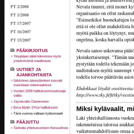
kylän asioihin ja asumisviiht
PT 2/2008
Nevala tuumii, että monet kyl
organisaatio on ollut raskasra
PT 1/2008
"Esimerkiksi huonekalujen loj
PT 17/2007
että ei ole ollut mahdollista 
PT 16/2007
myötä paikka on löytynyt, mu
ongelma, koska harvalla opisk
PT 15/2007
Nevala sanoo uskovansa päätö
PÄÄKIRJOITUS
yksinkertaisempi. "Tämän uud
Ylioppilaan pitää kiinnostua myös
ympäröivästä maailmasta
pystytään todella tekemään jo
UUTISET JA
uudistuksen myötä suurempi va
AJANKOHTAISTA
todella toivoo päättävän asioi
Sähköinen äänestäminen kasvatti
suosiotaan edarivaaleissa
Ehdokkaat löydät osoitteesta:
Vuoden 2008 hallituksen­muodostaja
http://www.tky.fi/fi/tky/viesti
valittu
Jäynävoitto Otaniemeen
Miksi kylävaalit, m
Eeva Myller SYLin hallitukseen
Tänä vuonna valitaan kyläsenaatti
Laki yhteishallinnosta vuokra
PÄÄJUTTU
rakennetuissa taloissa asukkai
Tarinoita yhteisasumisen ihanuudesta
vaikutusmahdollisuus omaa as