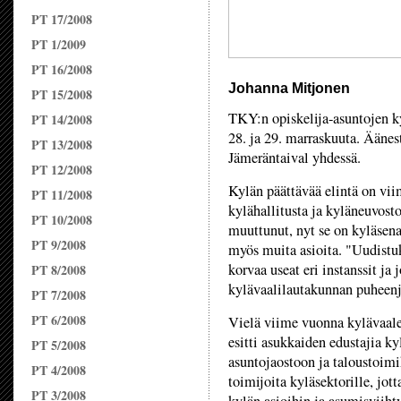
PT 17/2008
PT 1/2009
PT 16/2008
Johanna Mitjonen
PT 15/2008
TKY:n opiskelija-asuntojen ky
PT 14/2008
28. ja 29. marraskuuta. Ääne
PT 13/2008
Jämeräntaival yhdessä.
PT 12/2008
Kylän päättävää elintä on vii
PT 11/2008
kylähallitusta ja kyläneuvost
PT 10/2008
muuttunut, nyt se on kyläsena
PT 9/2008
myös muita asioita. "Uudistu
korvaa useat eri instanssit ja
PT 8/2008
kylävaalilautakunnan puheen
PT 7/2008
PT 6/2008
Vielä viime vuonna kylävaalei
esitti asukkaiden edustajia k
PT 5/2008
asuntojaostoon ja taloustoimi
PT 4/2008
toimijoita kyläsektorille, jott
PT 3/2008