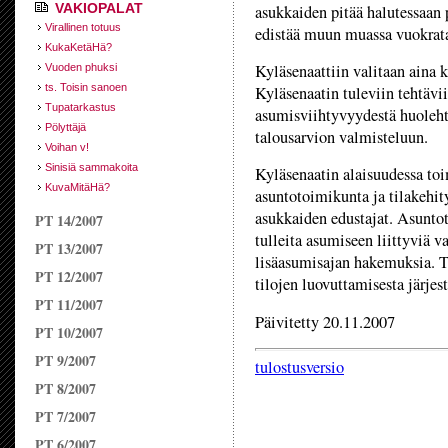
VAKIOPALAT
asukkaiden pitää halutessaan
Virallinen totuus
edistää muun muassa vuokrata
KukaKetäHä?
Kyläsenaattiin valitaan aina 
Vuoden phuksi
ts. Toisin sanoen
Kyläsenaatin tuleviin tehtäv
Tupatarkastus
asumisviihtyvyydestä huoleht
Pölyttäjä
talousarvion valmisteluun.
Voihan v!
Sinisiä sammakoita
Kyläsenaatin alaisuudessa toi
KuvaMitäHä?
asuntotoimikunta ja tilakehit
asukkaiden edustajat. Asunto
PT 14/2007
tulleita asumiseen liittyviä v
PT 13/2007
lisäasumisajan hakemuksia. T
PT 12/2007
tilojen luovuttamisesta järje
PT 11/2007
Päivitetty 20.11.2007
PT 10/2007
PT 9/2007
tulostusversio
PT 8/2007
PT 7/2007
PT 6/2007