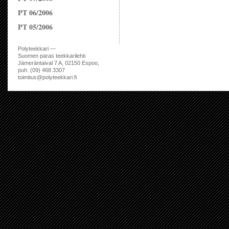
PT 06/2006
PT 05/2006
Polyteekkari —
Suomen paras teekkarilehti
Jämeräntaival 7 A, 02150 Espoo,
puh. (09) 468 3307
toimitus@polyteekkari.fi