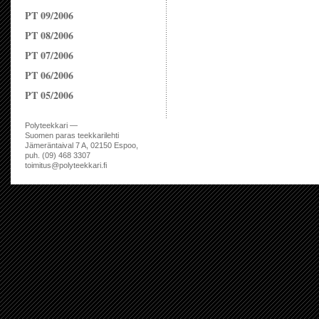
PT 09/2006
PT 08/2006
PT 07/2006
PT 06/2006
PT 05/2006
Polyteekkari —
Suomen paras teekkarilehti
Jämeräntaival 7 A, 02150 Espoo,
puh. (09) 468 3307
toimitus@polyteekkari.fi