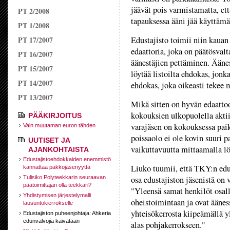
jäävät pois varmistamatta, että
PT 2/2008
tapauksessa ääni jää käyttämät
PT 1/2008
PT 17/2007
Edustajisto toimii niin kauan
edaattoria, joka on päätösval
PT 16/2007
äänestäjien pettäminen. Äänes
PT 15/2007
löytää listoilta ehdokas, jo
PT 14/2007
ehdokas, joka oikeasti tekee 
PT 13/2007
Mikä sitten on hyvän edaattoo
kokouksien ulkopuolella aktiiv
PÄÄKIRJOITUS
varajäsen on kokouksessa paik
Vain muutaman euron tähden
poissaolo ei ole kovin suuri 
UUTISET JA
vaikuttavuutta mittaamalla lö
AJANKOHTAISTA
Edustajistoehdokkaiden enemmistö
Liuko tuumii, että TKY:n edust
kannattaa pakkojäsenyyttä
Tulisiko Polyteekkarin seuraavan
osa edustajiston jäsenistä on v
päätoimittajan olla teekkari?
"Yleensä samat henkilöt osal
Yhdistymisen järjestelymalli
oheistoimintaan ja ovat äänes
lausuntokierrokselle
yhteisökerrosta kiipeämällä y
Edustajiston puheenjohtaja: Ahkeria
edunvalvojia kaivataan
alas pohjakerrokseen."