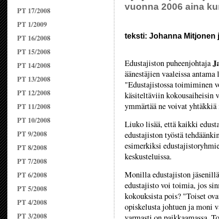
vuonna 2006 aina kun
PT 17/2008
PT 1/2009
teksti: Johanna Mitjonen j
PT 16/2008
PT 15/2008
J
Edustajiston puheenjohtaja
PT 14/2008
äänestäjien vaaleissa antama 
PT 13/2008
"Edustajistossa toimiminen v
PT 12/2008
käsiteltäviin kokousaiheisin v
ymmärtää ne voivat yhtäkkiä 
PT 11/2008
PT 10/2008
Liuko lisää, että kaikki edust
PT 9/2008
edustajiston työstä tehdäänki
esimerkiksi edustajistoryhmi
PT 8/2008
keskusteluissa.
PT 7/2008
Monilla edustajiston jäsenillä
PT 6/2008
edustajisto voi toimia, jos sin
PT 5/2008
kokouksista pois? "Toiset ova
PT 4/2008
opiskelusta johtuen ja moni va
PT 3/2008
varmasti on paikkaamassa. Tois