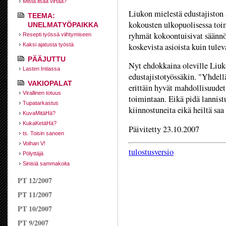
Mistä lisää virtaa?
Liukon mielestä edustajiston 
TEEMA:
kokousten ulkopuolisessa toim
UNELMATYÖPAIKKA
ryhmät kokoontuisivat säännö
Resepti työssä viihtymiseen
Kaksi ajatusta työstä
koskevista asioista kuin tule
PÄÄJUTTU
Nyt ehdokkaina oleville Liuko
Lasten Intiassa
edustajistotyössäkin. "Yhdellä
VAKIOPALAT
erittäin hyvät mahdollisuudet
Virallinen totuus
toimintaan. Eikä pidä lannistu
Tupatarkastus
kiinnostuneita eikä heiltä saa
KuvaMitäHä?
KukaKetäHä?
Päivitetty 23.10.2007
ts. Toisin sanoen
Voihan V!
tulostusversio
Pölyttäjä
Sinisiä sammakoita
PT 12/2007
PT 11/2007
PT 10/2007
PT 9/2007