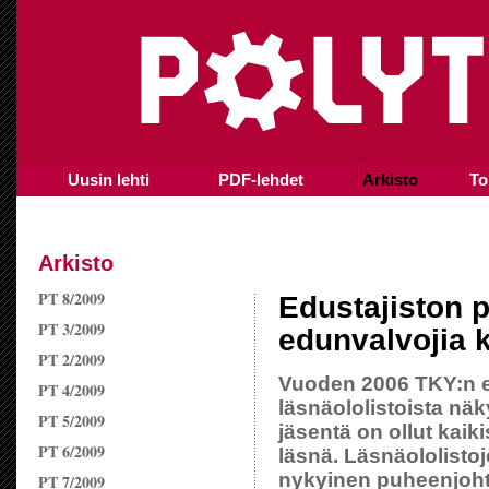
Uusin lehti
PDF-lehdet
Arkisto
To
Arkisto
PT 8/2009
Edustajiston 
PT 3/2009
edunvalvojia 
PT 2/2009
Vuoden 2006 TKY:n e
PT 4/2009
läsnäololistoista nä
PT 5/2009
jäsentä on ollut ka
PT 6/2009
läsnä. Läsnäololisto
nykyinen puheenjohta
PT 7/2009