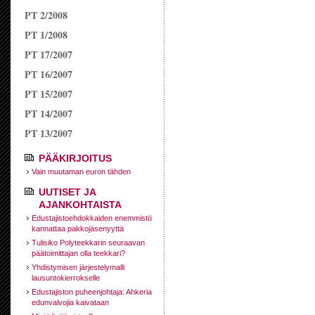
PT 2/2008
PT 1/2008
PT 17/2007
PT 16/2007
PT 15/2007
PT 14/2007
PT 13/2007
PÄÄKIRJOITUS
Vain muutaman euron tähden
UUTISET JA
AJANKOHTAISTA
Edustajistoehdokkaiden enemmistö
kannattaa pakkojäsenyyttä
Tulisiko Polyteekkarin seuraavan
päätoimittajan olla teekkari?
Yhdistymisen järjestelymalli
lausuntokierrokselle
Edustajiston puheenjohtaja: Ahkeria
edunvalvojia kaivataan