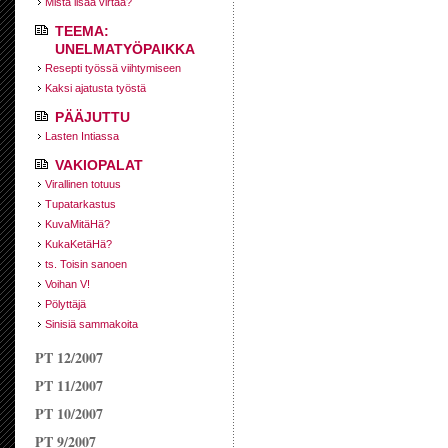
Mistä lisää virtaa?
TEEMA:
UNELMATYÖPAIKKA
Resepti työssä viihtymiseen
Kaksi ajatusta työstä
PÄÄJUTTU
Lasten Intiassa
VAKIOPALAT
Virallinen totuus
Tupatarkastus
KuvaMitäHä?
KukaKetäHä?
ts. Toisin sanoen
Voihan V!
Pölyttäjä
Sinisiä sammakoita
PT 12/2007
PT 11/2007
PT 10/2007
PT 9/2007