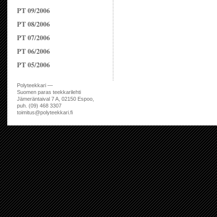
PT 09/2006
PT 08/2006
PT 07/2006
PT 06/2006
PT 05/2006
Polyteekkari —
Suomen paras teekkarilehti
Jämeräntaival 7 A, 02150 Espoo,
puh. (09) 468 3307
toimitus@polyteekkari.fi