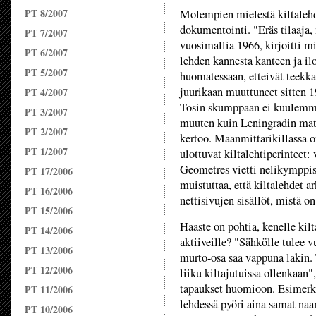
PT 8/2007
Molempien mielestä kiltalehd
dokumentointi. "Eräs tilaaja,
PT 7/2007
vuosimallia 1966, kirjoitti m
PT 6/2007
lehden kannesta kanteen ja il
PT 5/2007
huomatessaan, etteivät teekka
juurikaan muuttuneet sitten 
PT 4/2007
Tosin skump­paan ei kuulemma
PT 3/2007
muuten kuin Leningradin mat
PT 2/2007
kertoo. Maanmittarikillassa o
PT 1/2007
ulottuvat kiltalehtiperinteet
Geometres vietti nelikymppis
PT 17/2006
muistuttaa, että kiltalehdet a
PT 16/2006
nettisivujen sisällöt, mistä on
PT 15/2006
Haaste on pohtia, kenelle kilt
PT 14/2006
aktiiveille? "Sähkölle tulee v
PT 13/2006
murto-osa saa vappuna lakin. 
PT 12/2006
liiku kiltajutuissa ollenkaan"
tapaukset huomioon. Esimerkiks
PT 11/2006
lehdessä pyöri aina samat naa
PT 10/2006