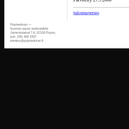
tulostusversio
Polyteekkari —
Suomen paras teekkarilehti
Jämeräntaival 7 A, 02150 Espoo,
puh. (09) 468 3307
toimitus@polyteekkari.fi