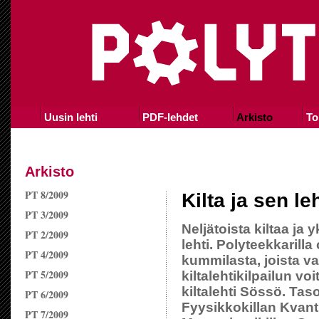
Uusin lehti
PDF-lehdet
Arkisto
To
Arkisto
PT 8/2009
Kilta ja sen leh
PT 3/2009
Neljätoista kiltaa ja 
PT 2/2009
lehti. Polyteekkarill
PT 4/2009
kummilasta, joista va
PT 5/2009
kiltalehtikilpailun vo
kiltalehti Sössö. Tas
PT 6/2009
Fyysikkokillan Kvant
PT 7/2009