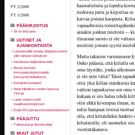
haastatteluita ja lopulta koota
PT 2/2008
tiedoista juttu ja kirjoittaa se
PT 1/2008
kaivaa jostain kuopasta. Kiltal
vapaaehtoisia toimittajahenki
PÄÄKIRJOITUS
ainakin jonkun mielestä — kirj
Se on ihan jees
ilmaisun suosio ei ole valtai
UUTISET JA
mielestä jostain syystä mielek
AJANKOHTAISTA
Lastenkodille kerätty lahjoitussumma
Mutta takaisin varsinaiseen 
ylitti roimasti odotukset
Onko pääasia, että killalla o
Inkubiosta neljästoista kilta
Beneq hurmasi
oma läystäke, jonka ulkomuodo
innovaatioyliopistoraadin
ei ole niin väliä? Tässä tapauk
kasvuyrityskilpailussa
olisi yksi killan statuksista 
Kontaktit kunniaan!
valtion tapauksessa sen oma v
Ideat kilpailivat vuoden lopussa
TKK:lla
kukaan ei siis halua tehdä kilt
Laulu-urakka tuotti
olisi ehkä kivempaa ilman, mik
maailmanennätyksen
tulisi hampaat irvessä tuottaa
Enää 563 päivää innovaatioyliopistoon
olla, että kiltalehden funktio 
PÄÄJUTTU
kiltalaisille, eli suomeksi siis
Tutkimusta ja demokratiaa
viestintäkanava.
MUUT JUTUT