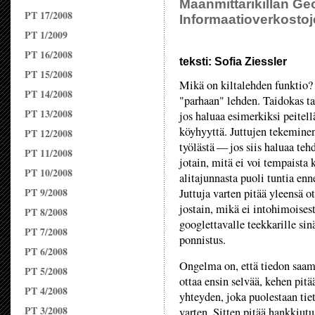
Maanmittarikillan Ge
PT 17/2008
Informaatioverkostoje
PT 1/2009
PT 16/2008
teksti: Sofia Ziessler
PT 15/2008
Mikä on kiltalehden funktio?
PT 14/2008
"parhaan" lehden. Taidokas t
PT 13/2008
jos haluaa esimerkiksi peitell
köyhyyttä. Juttujen tekemine
PT 12/2008
työlästä — jos siis haluaa teh
PT 11/2008
jotain, mitä ei voi tempaista 
PT 10/2008
alitajunnasta puoli tuntia enn
PT 9/2008
Juttuja varten pitää yleensä o
jostain, mikä ei intohimoisest
PT 8/2008
googlettavalle teekkarille si
PT 7/2008
ponnistus.
PT 6/2008
Ongelma on, että tiedon saam
PT 5/2008
ottaa ensin selvää, kehen pitä
PT 4/2008
yhteyden, joka puolestaan tiet
PT 3/2008
varten. Sitten pitää hankkiu