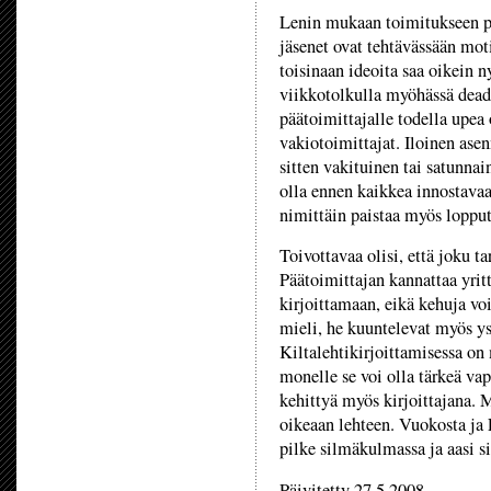
Lenin mukaan toimitukseen pi
jäsenet ovat tehtävässään m
toisinaan ideoita saa oikein n
viikkotolkulla myöhässä deadli
päätoimittajalle todella upea 
vakiotoimittajat. Iloinen ase
sitten vakituinen tai satunnai
olla ennen kaikkea innostava
nimittäin paistaa myös loppu
Toivottavaa olisi, että joku ta
Päätoimittajan kannattaa yr
kirjoittamaan, eikä kehuja voi
mieli, he kuuntelevat myös ys
Kiltalehtikirjoittamisessa o
monelle se voi olla tärkeä va
kehittyä myös kirjoittajana. 
oikeaan lehteen. Vuokosta ja L
pilke silmäkulmassa ja aasi si
Päivitetty 27.5.2008