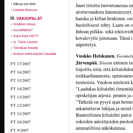
Kilta ja sen lehti
Juuri tittelin luovuttaneena e
Liioiteltu lihavuus
ulottuvuudesta hämmästynyt, 
hauska ja killan henkinen, os
VAKIOPALAT
huolellisesti tehty. Laatu on o
Virallinen totuus
KuvaMitäHä?
Inhoan pilkku- sekä rektiovir
Kuka Ketä Hä???
kovalevylle jemmaan. Tämä on
ts. Toisin sanoen
näpertelyä.
Tekniikan ihmeitä
Ikuisen teekkaritytön haudalla
Vuokko Heiskanen
Geometr
,
Järvenpää
Sössön
,
entinen tai
PT 17/2007
linjoilla siitä, että kiltalehd
PT 16/2007
teekkarihuumoria, opintoneuvo
PT 15/2007
teemoista. Vuokon mielestä kä
PT 14/2007
"Laadukas kiltalehti ilmentää
opiskelijan arjesta: pennin j
PT 13/2007
"Tärkeää on pysyä ajan hermoi
PT 12/2007
askarruttavat lukijaa ja mistä
PT 11/2007
Ihanteellinen kiltalehti paits
sokeiden autoilijoiden puolest
PT 10/2007
ammatillista näkökulmaa.
PT 9/2007