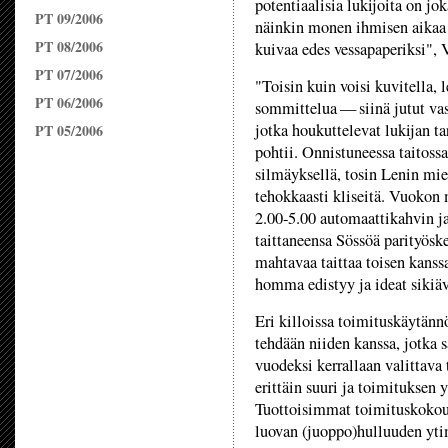
potentiaalisia lukijoita on jo
PT 09/2006
näinkin monen ihmisen aikaa l
PT 08/2006
kuivaa edes vessapaperiksi",
PT 07/2006
"Toisin kuin voisi kuvitella, 
PT 06/2006
sommittelua — siinä jutut vas
jotka houkuttelevat lukijan t
PT 05/2006
pohtii. Onnistuneessa taitossa
silmäyksellä, tosin Lenin miel
tehokkaasti kliseitä. Vuokon
2.00-5.00 automaattikahvin j
taittaneensa Sössöä parityösk
mahtavaa taittaa toisen kanss
homma edistyy ja ideat sikiäv
Eri killoissa toimituskäytännö
tehdään niiden kanssa, jotka s
vuodeksi kerrallaan valittava
erittäin suuri ja toimituksen y
Tuottoisimmat toimituskokouks
luovan (juoppo)hulluuden yt