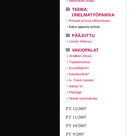
Mistä lisää virtaa?
TEEMA:
UNELMATYÖPAIKKA
Resepti työssä viihtymiseen
Kaksi ajatusta työstä
PÄÄJUTTU
Lasten Intiassa
VAKIOPALAT
Virallinen totuus
Tupatarkastus
KuvaMitäHä?
KukaKetäHä?
ts. Toisin sanoen
Voihan V!
Pölyttäjä
Sinisiä sammakoita
PT 12/2007
PT 11/2007
PT 10/2007
PT 9/2007