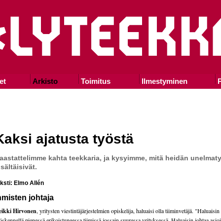
et
Arkisto
Toimitus
Ilmestyminen
P
Kaksi ajatusta työstä
aastattelimme kahta teekkaria, ja kysyimme, mitä heidän unelmat
isältäisivät.
eksti: Elmo Allén
hmisten johtaja
eikki Hirvonen
, yritysten viestintäjärjestelmien opiskelija, haluaisi olla tiiminvetäjä. "Haluaisin
öskennellä pienessä erikoistuneessa tiimissä jossain suuressa yrityksessä. Haluaisin johtaa asioi