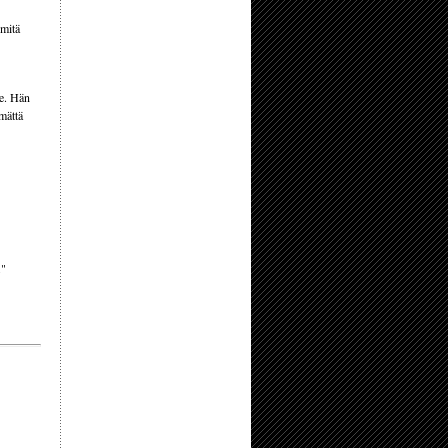
 mitä
le. Hän
mättä
."