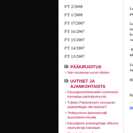
PT 2/2008
Le
pa
PT 1/2008
PT 17/2007
Le
ma
PT 16/2007
ko
PT 15/2007
va
PT 14/2007
Hä
te
PT 13/2007
Le
PÄÄKIRJOITUS
ma
Vain muutaman euron tähden
Hä
UUTISET JA
AJANKOHTAISTA
Edustajistoehdokkaiden enemmistö
Pä
kannattaa pakkojäsenyyttä
Tulisiko Polyteekkarin seuraavan
tu
päätoimittajan olla teekkari?
Yhdistymisen järjestelymalli
lausuntokierrokselle
Edustajiston puheenjohtaja: Ahkeria
edunvalvojia kaivataan