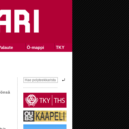
alaute
Ö-mappi
TKY
yönsä
ta ja