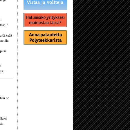
si
mään."
a tärkeää
ua olla
pitää
i
la."
 hän on
la ei
sta