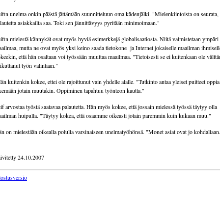
ifin unelma onkin päästä jättämään suunnitteluun oma kädenjälki. "Mielenkiintoista on seurata,
lautetta asiakkailta saa. Toki sen jännittävyys pyritään minimoimaan."
ifin mielestä kännykät ovat myös hyviä esimerkkejä globalisaatiosta. Niitä valmistetaan ympäri
ailmaa, mutta ne ovat myös yksi keino saada tietokone ja Internet jokaiselle maailman ihmisel
keekin, että hän osaltaan voi työssään muuttaa maailmaa. "Tietoisesti se ei kuitenkaan ole välttä
ikuttanut työn valintaan."
n kuitenkin kokee, ettei ole rajoittunut vain yhdelle alalle. "Tutkinto antaa yleiset puitteet oppia
kemään jotain muutakin. Oppiminen tapahtuu työnteon kautta."
if arvostaa työstä saatavaa palautetta. Hän myös kokee, että jossain mielessä työssä täytyy olla
ailman huipulla. "Täytyy kokea, että osaamme oikeasti jotain paremmin kuin kukaan muu."
n on mielestään oikealla polulla varsinaiseen unelmatyöhönsä. "Monet asiat ovat jo kohdallaan
ivitetty 24.10.2007
lostusversio