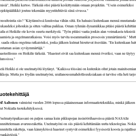
misiä", Heikki kertoo. Tärkeää olisi päästä keskittymään omaan projektiin. "Usein esimerkiksi
ojektipäällikkö joutuu tekemään myyntitehtäviä siinä sivussa."
nsultointia siis? "Käytännössä kuulostaa vähän siltä. En haluaisi kuitenkaan mennä muutamak
ukaudeksi johonkin ja sitten vaihtaa paikkaa. Oman ryhmän dynamiikkaa pitäisi päästä kehittä
alla ei Heikille ole kovin suurta merkitystä. "Työn pitäisi vaatia jonkin alan voimakasta teknistä
aamista ja ongelmanratkaisua. Voisi myös tarvita useammankin prosessin ymmärtämistä." Mutt
 saada oikea ongelma ratkaistuksi, jonka jälkeen kulmat hioutuvat itsestään. "En kuitenkaan hal
utaman asian syväymmärtäjä."
asteellisuus on Heikille tärkeää. "Haasteet eivät saa kuitenkaan mennä överiksi, vaan ne täytyy 
lanssissa."
elä Heikki ei ole unelmatyötä löytänyt. "Kaikissa töissäni on kuitenkin ollut jotain mainitsemian
ikkoja. Mutta jos löydän unelmatyöni, urallanousumahdollisuuksiakaan ei tarvitse olla heti tarjol
uotekehittäjä
if Aaltonen
valmistui vuoden 2006 lopussa pääaineenaan informaatiotekniikka, minkä jälkeen
lut Nokialla tuotekehityksessä.
nelmatyöpaikassani on paljon samaa kuin pikkupojan insinöörihaaveissa päästä NASAlle
unnittelemaan avaruusrakettia. Unelmatyöni on siis päästä kehittämään uutta teknologiaa. Nokial
unnitella raketteja, vaan kännyköissä haasteet syntyvät esimerkiksi fyysisestä koosta ja rajallise
rrankäytöstä."