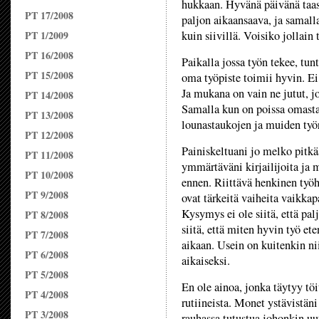
hukkaan. Hyvänä päivänä taas
PT 17/2008
paljon aikaansaava, ja samall
PT 1/2009
kuin siivillä. Voisiko jollain
PT 16/2008
Paikalla jossa työn tekee, tu
PT 15/2008
oma työpiste toimii hyvin. Ei 
Ja mukana on vain ne jutut, j
PT 14/2008
Samalla kun on poissa omasta 
PT 13/2008
lounastaukojen ja muiden työr
PT 12/2008
Painiskeltuani jo melko pitkä
PT 11/2008
ymmärtäväni kirjailijoita ja 
PT 10/2008
ennen. Riittävä henkinen työ
PT 9/2008
ovat tärkeitä vaiheita vaikkapa
Kysymys ei ole siitä, että pa
PT 8/2008
siitä, että miten hyvin työ et
PT 7/2008
aikaan. Usein on kuitenkin nii
PT 6/2008
aikaiseksi.
PT 5/2008
En ole ainoa, jonka täytyy tö
PT 4/2008
rutiineista. Monet ystävistän
PT 3/2008
rauhassa tutustua johonkin uut