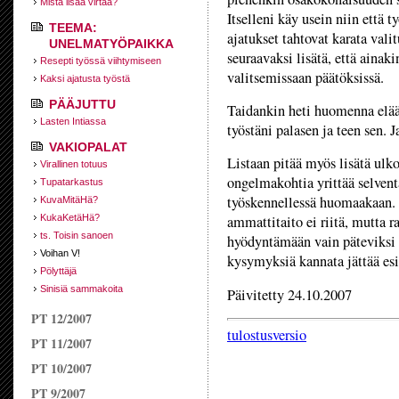
Mistä lisää virtaa?
Itselleni käy usein niin että 
TEEMA:
ajatukset tahtovat karata vali
UNELMATYÖPAIKKA
seuraavaksi lisätä, että ainaki
Resepti työssä viihtymiseen
valitsemissaan päätöksissä.
Kaksi ajatusta työstä
PÄÄJUTTU
Taidankin heti huomenna elä
Lasten Intiassa
työstäni palasen ja teen sen. J
VAKIOPALAT
Listaan pitää myös lisätä ul
Virallinen totuus
ongelmakohtia yrittää selventä
Tupatarkastus
työskennellessä huomaakaan.
KuvaMitäHä?
KukaKetäHä?
ammattitaito ei riitä, mutta r
ts. Toisin sanoen
hyödyntämään vain päteviksi 
Voihan V!
kysymyksiä kannata jättää esi
Pölyttäjä
Sinisiä sammakoita
Päivitetty 24.10.2007
PT 12/2007
tulostusversio
PT 11/2007
PT 10/2007
PT 9/2007