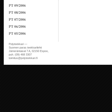
PT 09/2006
PT 08/2006
PT 07/2006
PT 06/2006
PT 05/2006
Polyteekkari —
Suomen paras teekkarilehti
Jämeräntaival 7 A, 02150 Espoo,
puh. (09) 468 3307
toimitus@polyteekkari.fi