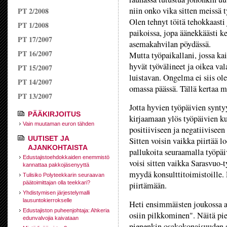
niin onko vika sitten meissä 
PT 2/2008
Olen tehnyt töitä tehokkaast
PT 1/2008
paikoissa, jopa äänekkäästi k
PT 17/2007
asemakahvilan pöydässä.
PT 16/2007
Mutta työpaikallani, jossa ka
hyvät työvälineet ja oikea val
PT 15/2007
luistavan. Ongelma ei siis ole
PT 14/2007
omassa päässä. Tällä kertaa m
PT 13/2007
Jotta hyvien työpäivien syntyy
PÄÄKIRJOITUS
kirjaamaan ylös työpäivien kul
Vain muutaman euron tähden
positiiviseen ja negatiiviseen
UUTISET JA
Sitten voisin vaikka piirtää l
AJANKOHTAISTA
pallukoita seuraamalla työpäi
Edustajistoehdokkaiden enemmistö
voisi sitten vaikka Sarasvuo-t
kannattaa pakkojäsenyyttä
myydä konsulttitoimistoille. 
Tulisiko Polyteekkarin seuraavan
päätoimittajan olla teekkari?
piirtämään.
Yhdistymisen järjestelymalli
lausuntokierrokselle
Heti ensimmäisten joukossa a
Edustajiston puheenjohtaja: Ahkeria
osiin pilkkominen". Näitä pie
edunvalvojia kaivataan
pienenkin osakokonaisuuden s