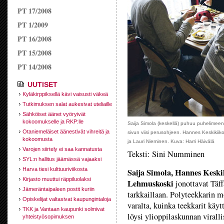
PT 17/2008
PT 1/2009
PT 16/2008
PT 15/2008
PT 14/2008
UUTISET
Kyläkirppiksellä kävi vaisusti väkeä
Tutkimuksen salat aukesivat uteliaille
Sähköiset äänet vyöryivät
kokoomukselle ja RKP:lle
Saija Simola (keskellä) puhuu puhelimeen
Otaniemeläiset äänestivät vihreitä ja
sivun viisi perusohjeen. Hannes Keskikiik
kokoomusta
ja Lauri Nieminen. Kuva: Harri Häivälä
Varojen siirtely ei saa kannatusta
Teksti: Sini Numminen
SYL:n hallitus jäämässä vajaaksi
Harva tiesi kulttuuriviikosta
Saija Simola, Hannes Keski
Kirjasto muuttui räppiluolaksi
Lehmuskoski
jonottavat Täffä
Jämeräntaipaleen postit kuriin
tarkkaillaan. Polyteekkarin m
Opiskelijat valtasivat kaupungintaloja
varalta, kuinka teekkarit käyt
TKK ja Vantaan kaupunki solmivat
löysi ylioppilaskunnan virall
yhteistyösopimuksen