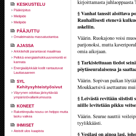
kirjoittamasta juhlaoppaasta 
KESKUSTELU
Pääkirjoitus
§ Vanhat tanssit aloittava p
Mielipide
Rauhallisesti etenevä kulkue
Mielipide
askeliin.
PÄÄJUTTU
Väärin. Ruokajono voisi muodo
Omaleimaista massatuotantoa
parijonoksi, mutta kaveripor
AJASSA
omia aikojaan.
Arkkitehdit parantavat maailmaa
Pelkkä energiatehokkuusremontti ei
§ Tarkistettuaan tiedot seinä
kannata
pöytäseuralaisensa ja saatta
Energiaälykkäät kodit rantautuvat
Lauttasaareen
Väärin. Sopivan paikan löytää 
SYL
Moukkaetsivä asettautuu muin
Kehitysyhteistyösivut
Väyrynen odottaa järisyttävää
§ Leivästä revitään siististi
ympäristövallankumousta
niille levitetään pikku veitse
KONEET
Rakettirepulla nousu on helppo mutta
Väärin. Seurue nauttii voilei
lasku vaikea
tyylikkäästi.
IHMISET
Ateistit ulos kaapista
§ Vesilasi on ainoa lasi, jo