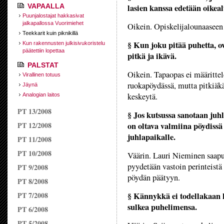
VAPAALLA
lasien kanssa edetään oikea
Puunjalostajat hakkasivat
jalkapallossa Vuorimiehet
Oikein. Opiskelijalounaaseen
Teekkarit kuin piknikillä
§ Kun joku pitää puhetta, ov
Kun rakennusten julkisivukoristelu
päätettiin lopettaa
pitkä ja ikävä.
PALSTAT
Oikein. Tapaopas ei määrittele
Virallinen totuus
ruokapöydässä, mutta pitkiäkä
Jäynä
keskeytä.
Analogian laitos
PT 13/2008
§ Jos kutsussa sanotaan juhla
PT 12/2008
on oltava valmiina pöydissä
juhlapaikalle.
PT 11/2008
PT 10/2008
Väärin. Lauri Nieminen saapu
pyydetään vastoin perinteist
PT 9/2008
pöydän päätyyn.
PT 8/2008
PT 7/2008
§ Kännykkä ei todellakaan k
sulkea puhelimensa.
PT 6/2008
PT 5/2008