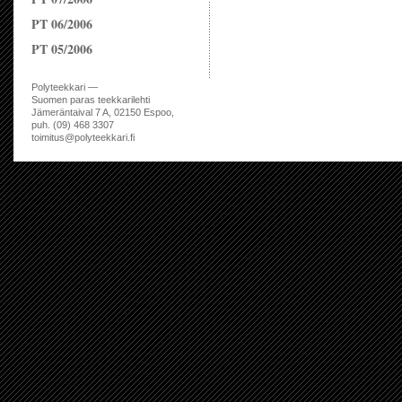
PT 06/2006
PT 05/2006
Polyteekkari —
Suomen paras teekkarilehti
Jämeräntaival 7 A, 02150 Espoo,
puh. (09) 468 3307
toimitus@polyteekkari.fi