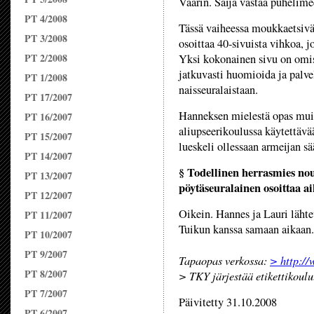
Väärin. Saija vastaa puhelime
PT 4/2008
Tässä vaiheessa moukkaetsivä 
PT 3/2008
osoittaa 40-sivuista vihkoa, j
PT 2/2008
Yksi kokonainen sivu on omis
jatkuvasti huomioida ja palve
PT 1/2008
naisseuralaistaan.
PT 17/2007
Hanneksen mielestä opas muis
PT 16/2007
aliupseerikoulussa käytettävää
PT 15/2007
lueskeli ollessaan armeijan sä
PT 14/2007
§ Todellinen herrasmies no
PT 13/2007
pöytäseuralainen osoittaa a
PT 12/2007
Oikein. Hannes ja Lauri lähte
PT 11/2007
Tuikun kanssa samaan aikaan.
PT 10/2007
PT 9/2007
Tapaopas verkossa:
> http://w
PT 8/2007
> TKY järjestää etikettikoulu
PT 7/2007
Päivitetty 31.10.2008
PT 6/2007