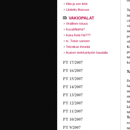
en
Kilta ja sen lehti
Ta
Liioiteltu lihavuus
la
VAKIOPALAT
(
A
Virallinen totuus
vä
KuvaMitäHä?
me
Kuka Ketä Hä???
po
si
ts. Toisin sanoen
Ku
Tekniikan ihmeitä
pr
Ikuisen teekkaritytön haudalla
tu
PT 17/2007
ke
PT 16/2007
T
PT 15/2007
De
fa
PT 14/2007
me
PT 13/2007
mu
tu
PT 12/2007
kä
PT 11/2007
tu
To
PT 10/2007
ro
PT 9/2007
ta