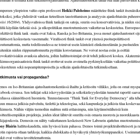
emmän it-firmalta kuin tutkimusorganisaatiolta. Ajatushautomokin taitaa olla liian passiivinen 
mpereen yliopiston valtio-opin professori
Heikki Paloheimo
määrittelee think tankit itsenäisiks
itoksiksi, jotka yhdistävät vankan tieteellisen taustoittamisen ja analyysin ajankohtaisiin puheen
viisi 16/2004
). Yhdysvalloissa think tankejä on satoja, suurin osa konservatiivisia, ja niiden sisä
lillä käydään tärkeää sisä- ja ulkopolitiikan muotoutumiseen vaikuttavaa keskustelua. Euroopas
rkittäviä think tank -maita ovat Saksa, Ranska ja Iso-Britannia, jossa monet ajatushautomot sijo
liittisesti keskustasta vasemmalle. Virallisesti think tankit ovat yleensä puoluepoliittisesti
toutumattomia, mutta todellisuudessa ne toimivat usein kiinteästi elinkeinoelämän ja puolueiden 
itenkin niiden riippumattomuutta pyritään korostamaan. Ne voivat nostaa esiin ja esittää
ovokatiivisiakin avauksia aiheista, joihin hallitustoimijat eivät tohdi julkisesti koskea. Akateemis
tkimusorganisaatioista think tankit erottuvat usein avoimella pyrkimyksellään vaikuttaa poliittis
skusteluun sekä nopeampitempoisella ja selkeän ajankohtaisella tutkimuksellaan.
utkimusta vai propagandaa?
mos on Iso-Britannian ajatushautomokentässä ihailtu ja kritisoitu villikko, jolla on omat myspa
cebook-sivunsa. Sen tutkijat sekä iskevyydestään ja selkokielisyydestään tunnetut raportit saava
diassa säännöllisesti huomiota. Tunnuslauseen "Think Tank for Everyday Democracy" alla te
un muassa julkisia palveluita, tiedettä ja teknologiaa, sekä kaupunkeja ja julkista tilaa koskevaa
tkimusta. Näihin väljiin teemoihin mahtuu mitä erilaisimpia, niin käytännönläheisiä kuin
sitteellisempiäkin projekteja, joiden ideat lähtevät suurilta osin omasta nuoresta ja nuorekkaasta
tkijajoukosta. Demosin on nähty vaikuttaneen keskeisesti New Labourin ajattelun muotoutumis
ny Blairin
hallituskaudella, niin hyvässä kuin pahassa. Demos toimii projektirahoitteisesti ja ra
olin rajoista ollaan tarkkoja; kaikkia ehdokkaita ei hyväksytä yhteistyökumppaneiksi. Useimmat
nkit ovat voittoa tavoittelemattomia.