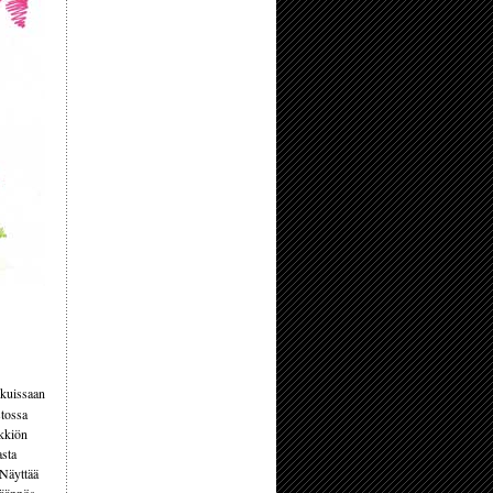
arkuissaan
stossa
ykkiön
asta
 Näyttää