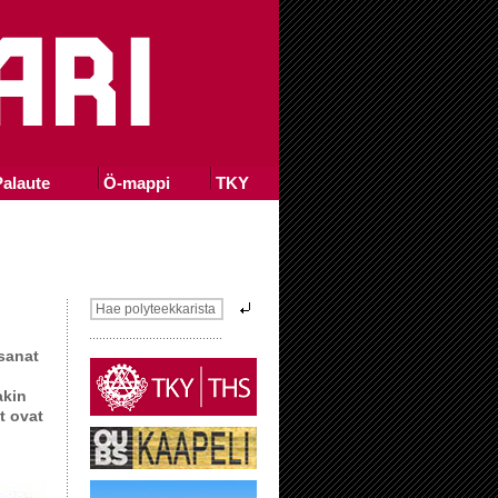
alaute
Ö-mappi
TKY
 sanat
akin
t ovat