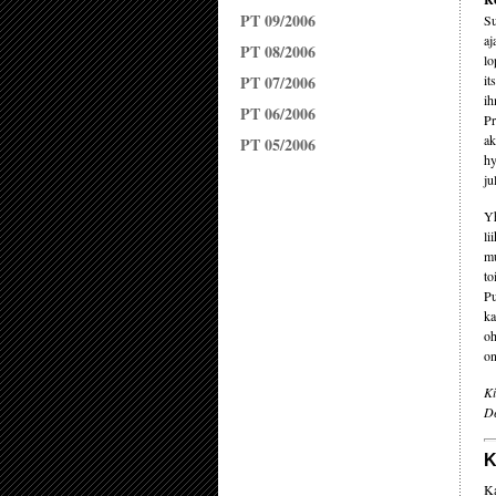
PT 09/2006
Su
aj
PT 08/2006
lo
PT 07/2006
it
ih
PT 06/2006
Pr
ak
PT 05/2006
hy
ju
Yh
li
mu
to
Pu
ka
oh
on
Ki
De
K
Ka