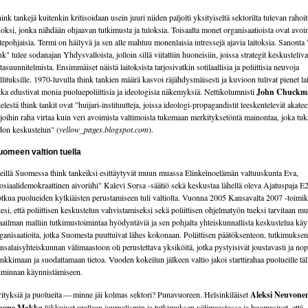
ink tankejä kuitenkin kritisoidaan usein juuri niiden paljolti yksityiseltä sektorilta tulevan rahoi
oksi, jonka nähdään ohjaavan tutkimusta ja tuloksia. Toisaalta monet organisaatioista ovat avo
tepohjaisia. Termi on häilyvä ja sen alle mahtuu monenlaisia intressejä ajavia laitoksia. Sanonta 
nk" tulee sodanajan Yhdysvalloista, jolloin sillä viitattiin huoneisiin, joissa strategit keskusteliva
tasuunnitelmista. Ensimmäiset näistä laitoksista tarjosivatkin sotilaallisia ja poliittisia neuvoja
llituksille. 1970-luvulla think tankien määrä kasvoi räjähdysmäisesti ja kuvioon tulivat pienet la
tka edustivat monia puoluepoliittisia ja ideologisia näkemyksiä. Nettikolumnisti
John Chuckm
elestä think tankit ovat "huijari-instituutteja, joissa ideologi-propagandistit teeskentelevät akate
 joihin raha virtaa kuin veri avoimista valtimoista tukemaan merkityksetöntä mainontaa, joka tu
don keskustelun" (
yellow_pages.blogspot.com
).
uomeen valtion tuella
illä Suomessa think tankeiksi esittäytyvät muun muassa Elinkeinoelämän valtuuskunta Eva,
osiaalidemokraattinen aivoriihi" Kalevi Sorsa -säätiö sekä keskustaa lähellä oleva Ajatuspaja E2
tkua puolueiden kylkiäisten perustamiseen tuli valtiolta. Vuonna 2005 Kansavalta 2007 -toimi
tesi, että poliittisen keskustelun vahvistamiseksi sekä poliittisen ohjelmatyön tueksi tarvitaan m
ailman malliin tutkimustoimintaa hyödyntäviä ja sen pohjalta yhteiskunnallista keskustelua käy
ganisaatioita, jotka Suomesta puuttuivat lähes kokonaan. Poliittisen päätöksenteon, tutkimuksen
nsalaisyhteiskunnan välimaastoon oli perustettava yksiköitä, jotka pystyisivät joustavasti ja nop
nkkimaan ja suodattamaan tietoa. Vuoden kokeilun jälkeen valtio jakoi starttirahaa puolueille täl
iminnan käynnistämiseen.
ityksiä ja puolueita — minne jäi kolmas sektori? Punavuoreen. Helsinkiläiset
Aleksi Neuvone
oope Mokka
liikkuivat urallaan journalismin ja tutkimuksen välimaastossa ja huomasivat, että