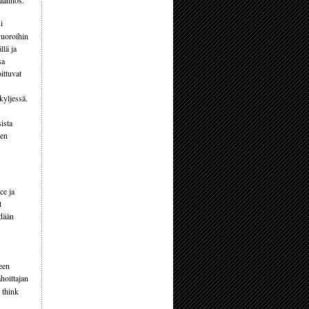
käännös.
i
vuoroihin
llä ja
sa
ittuvat
kyljessä.
ista
een
ce ja
t
hdään
een
hoittajan
 think