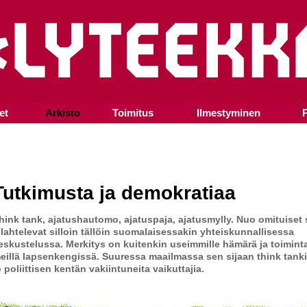
et
Arkisto
Toimitus
Ilmestyminen
P
Tutkimusta ja demokratiaa
hink tank, ajatushautomo, ajatuspaja, ajatusmylly. Nuo omituiset
ilahtelevat silloin tällöin suomalaisessakin yhteiskunnallisessa
eskustelussa. Merkitys on kuitenkin useimmille hämärä ja toimint
eillä lapsenkengissä. Suuressa maailmassa sen sijaan think tanki
o poliittisen kentän vakiintuneita vaikuttajia.