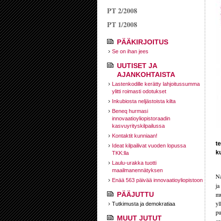
PT 2/2008
PT 1/2008
PÄÄKIRJOITUS
Se on ihan jees
UUTISET JA
AJANKOHTAISTA
Lastenkodille kerätty lahjoitussumma
ylitti roimasti odotukset
Inkubiosta neljästoista kilta
Beneq hurmasi
innovaatioyliopistoraadin
kasvuyrityskilpailussa
Kontaktit kunniaan!
te
Ideat kilpailivat vuoden lopussa
k
TKK:lla
Laulu-urakka tuotti
maailmanennätyksen
Na
Enää 563 päivää innovaatioyliopistoon
ja
PÄÄJUTTU
mu
yl
Tutkimusta ja demokratiaa
pu
MUUT JUTUT