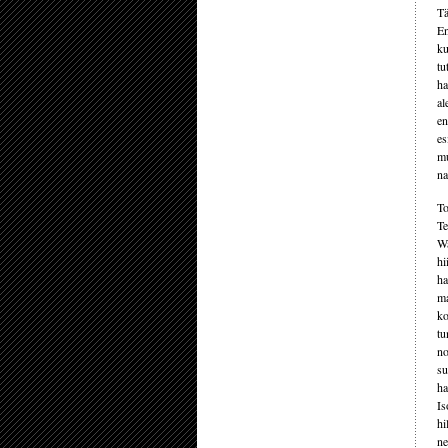
Tä
En
ku
tu
ha
al
en
es
mu
na
To
Te
Wa
hi
ha
ma
ko
tu
no
su
ha
Is
hi
ne