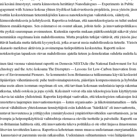
nä kesänä ilmestynyt, suurta kiinnostusta herättänyt Nanodialogues — Experiments in Public
gagement with Science kokoaa yhteen löydökset kaksivuotisesta projektista, jossa yleisön jäse
tsuttiin keskustelemaan tieteentekijöiden kanssa nanoteknologian vaikutuksista, säätelystä,
tkimusrahoituksesta ja kehityksestä. Raportissa todetaan, että nanoteknologiasta on tullut uuden
llinnon ennakkotapaus. Sen esiinmarssi on osunut aikaan, jolloin tiede- ja innovaatiopolitiikass
ettu pyrkiä suurempaan avoimuuteen. Kuitenkin raportin mukaan päätöksentekijät näkevät yleis
nemminkin ongelmana kuin mahdollisuutena. Mutta projektin tutkijat väittävät, että yleisön jäse
ittävät hankalia mutta tärkeitä kysymyksiä, jotka avaavat uusia mahdollisuuksia tieteelle. Yleisö
kanaolo merkitsee aktiivista ja avoimempaa tiedepoliittista keskustelua. Raportti uskoo
noteknologian tapauksen olevan mahdollisuus ajatella tieteen ja demokratian suhdetta uudelta kan
inen tänä vuonna valmistunut raportti on Demosin NESTAlle (the National Endowment for Sci
chnology and the Arts) kokoama The Disrupters — Lessons for Low-Carbon Innovation from
ve of Environmental Pioneers. Se kommentoi Ison-Britanniassa tulikuumana käyvää keskuste
ilipäästöjen vähentämisestä: puhe tuulivoimalapuistoista, päästöjen kompensoinnista ja hybridia
utaa usein alleen isomman ongelman eli sen, että tarvitaan kokonaan uudenlaisia tapoja rakentaa
tkustaa, tehdä ostoksia ja jopa syödä. Keksinnöt voivat olla niin teknologisia kuin käyttäytymi
skevia tai näiden yhdistelmiä. Raportin kirjoittajat vaativatkin, että teknologisten ratkaisujen lis
nnustettava laajempien innovaatiomuotojen — kuten organisaatio- ja liiketoimintamallien — tär
stavat vähähiilisen yhteiskunnan tiennäyttäjistä esiin kahdeksan "häirikköä" eli innovaattoreita, 
untavat luovuutensa ja yrittäjyyden ymmärryksensä ympäristötavoitteiden saavuttamiseen, ja ta
lvempia ja helpompikäyttöisiä vaihtoehtoja olemassa oleville tuotteille ja palveluille. Raportti s
on-Britannian hallitusta siitä, että innovaatioita tukeva politiikka ei ole ollut linjassa ilmastonmu
llitsevien tavoitteiden kanssa. Raportissa kehotetaan muun muassa uudistamaan energiamarkkinat
 kannustaisivat paremmin uusiin ratkaisuihin. Uudenlainen suhtautuminen voisi hiilipäästöjen