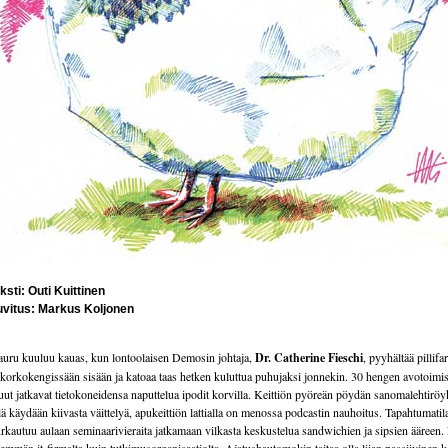
ksti: Outi Kuittinen
uvitus: Markus Koljonen
uru kuuluu kauas, kun lontoolaisen Demosin johtaja,
Dr. Catherine Fieschi
, pyyhältää pillif
 korkokengissään sisään ja katoaa taas hetken kuluttua puhujaksi jonnekin. 30 hengen avotoimi
ut jatkavat tietokoneidensa naputtelua ipodit korvilla. Keittiön pyöreän pöydän sanomalehtirö
lä käydään kiivasta väittelyä, apukeittiön lattialla on menossa podcastin nauhoitus. Tapahtumatil
rkautuu aulaan seminaarivieraita jatkamaan vilkasta keskustelua sandwichien ja sipsien ääreen.