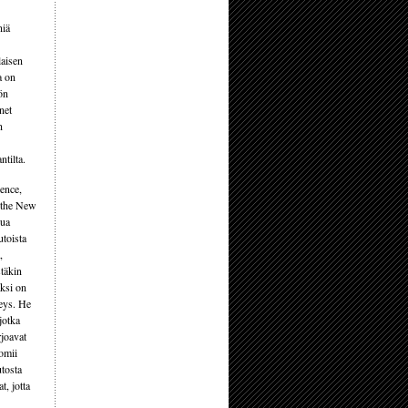
niä
laisen
a on
ön
net
n
tilta.
ence,
 the New
lua
utoista
,
stäkin
äksi on
keys. He
jotka
rjoavat
uomii
utosta
, jotta