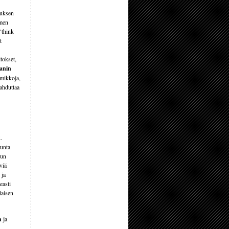
tuksen
imen
"think
t
itokset,
anin
emikkoja,
kahduttaa
.
kunta
uun
viä
 ja
easti
laisen
n
ja