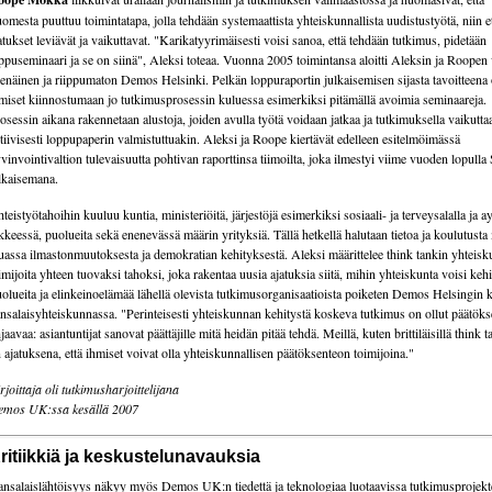
omesta puuttuu toimintatapa, jolla tehdään systemaattista yhteiskunnallista uudistustyötä, niin e
atukset leviävät ja vaikuttavat. "Karikatyyrimäisesti voisi sanoa, että tehdään tutkimus, pidetään
ppuseminaari ja se on siinä", Aleksi toteaa. Vuonna 2005 toimintansa aloitti Aleksin ja Roopen
senäinen ja riippumaton Demos Helsinki. Pelkän loppuraportin julkaisemisen sijasta tavoitteena
miset kiinnostumaan jo tutkimusprosessin kuluessa esimerkiksi pitämällä avoimia seminaareja.
osessin aikana rakennetaan alustoja, joiden avulla työtä voidaan jatkaa ja tutkimuksella vaikutta
tiivisesti loppupaperin valmistuttuakin. Aleksi ja Roope kiertävät edelleen esitelmöimässä
vinvointivaltion tulevaisuutta pohtivan raporttinsa tiimoilta, joka ilmestyi viime vuoden lopulla 
lkaisemana.
teistyötahoihin kuuluu kuntia, ministeriöitä, järjestöjä esimerkiksi sosiaali- ja terveysalalla ja a
ikkeessä, puolueita sekä enenevässä määrin yrityksiä. Tällä hetkellä halutaan tietoa ja koulutust
assa ilmastonmuutoksesta ja demokratian kehityksestä. Aleksi määrittelee think tankin yhteisk
imijoita yhteen tuovaksi tahoksi, joka rakentaa uusia ajatuksia siitä, mihin yhteiskunta voisi kehi
olueita ja elinkeinoelämää lähellä olevista tutkimusorganisaatioista poiketen Demos Helsingin 
nsalaisyhteiskunnassa. "Perinteisesti yhteiskunnan kehitystä koskeva tutkimus on ollut päätök
jaavaa: asiantuntijat sanovat päättäjille mitä heidän pitää tehdä. Meillä, kuten brittiläisillä think t
 ajatuksena, että ihmiset voivat olla yhteiskunnallisen päätöksenteon toimijoina."
rjoittaja oli tutkimusharjoittelijana
mos UK:ssa kesällä 2007
ritiikkiä ja keskustelunavauksia
nsalaislähtöisyys näkyy myös Demos UK:n tiedettä ja teknologiaa luotaavissa tutkimusprojekt