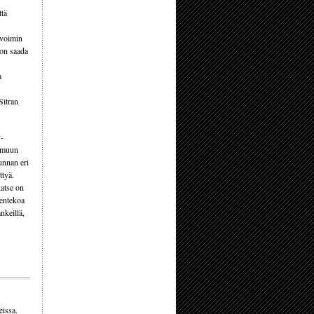
ttä
 voimin
 on saada
a
Sitran
y-
a muun
unnan eri
ttyä.
katse on
sentekoa
ankeillä,
eissa.