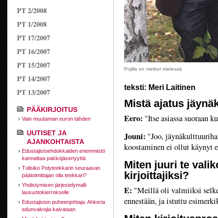
PT 2/2008
PT 1/2008
PT 17/2007
PT 16/2007
PT 15/2007
Pojilla on metkut mielessä
PT 14/2007
teksti: Meri Laitinen
PT 13/2007
Mistä ajatus jäynäk
PÄÄKIRJOITUS
Eero:
"Itse asiassa suoraan ku
Vain muutaman euron tähden
UUTISET JA
Jouni:
"Joo, jäynäkulttuurihan
AJANKOHTAISTA
koostaminen ei ollut käynyt e
Edustajistoehdokkaiden enemmistö
kannattaa pakkojäsenyyttä
Miten juuri te valik
Tulisiko Polyteekkarin seuraavan
kirjoittajiksi?
päätoimittajan olla teekkari?
Yhdistymisen järjestelymalli
E:
"Meillä oli valmiiksi selke
lausuntokierrokselle
ennestään, ja istuttu esimerk
Edustajiston puheenjohtaja: Ahkeria
edunvalvojia kaivataan