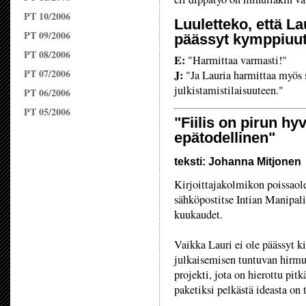
PT 10/2006
Luuletteko, että La
PT 09/2006
päässyt kymppiuu
PT 08/2006
E:
"Harmittaa varmasti!"
PT 07/2006
J:
"Ja Lauria harmittaa myös 
julkistamistilaisuuteen."
PT 06/2006
PT 05/2006
"Fiilis on pirun h
epätodellinen"
teksti: Johanna Mitjonen
Kirjoittajakolmikon poissaol
sähköpostitse Intian Manipalis
kuukaudet.
Vaikka Lauri ei ole päässyt 
julkaisemisen tuntuvan hirmu
projekti, jota on hierottu pitk
paketiksi pelkästä ideasta on t