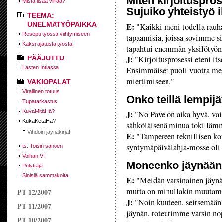
Miten kirjoituspro
Mistä lisää virtaa?
Sujuiko yhteistyö
TEEMA:
UNELMATYÖPAIKKA
E:
"Kaikki meni todella rauhal
Resepti työssä viihtymiseen
tapaamisia, joissa sovimme sis
Kaksi ajatusta työstä
tapahtui enemmän yksilötyön
J:
PÄÄJUTTU
"Kirjoitusprosessi eteni itse
Lasten Intiassa
Ensimmäiset puoli vuotta men
miettimiseen."
VAKIOPALAT
Virallinen totuus
Onko teillä lempij
Tupatarkastus
KuvaMitäHä?
J:
"No Pave on aika hyvä, vai
KukaKetäHä?
sähköläisenä minua toki lämm
Vihdoin jäynäkirja!
E:
"Tampereen teknillisen ko
syntymäpäivälahja-mosse oli
ts. Toisin sanoen
Voihan V!
Moneenko jäynään o
Pölyttäjä
Sinisiä sammakoita
E:
"Meidän varsinainen jäynäma
mutta on minullakin muutama 
PT 12/2007
J:
"Noin kuuteen, seitsemään o
PT 11/2007
jäynän, toteutimme varsin nop
PT 10/2007