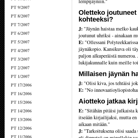
lempijäyniin."
PT 9/2007
Oletteko joutunee
PT 8/2007
kohteeksi?
PT 7/2007
J:
"Jäynän haistaa melko kauka
PT 6/2007
joutunut uhriksi - ainakaan m
PT 5/2007
E:
"Ollessani Polyteekkarissa 
jäynäkopio. Kansikuva oli täy
PT 4/2007
paljon alkuperäistä numeroa.
PT 3/2007
lukijakunnalle kuin meille to
PT 2/2007
Millaisen jäynän h
PT 1/2007
J:
"Olisi kiva, jos tehtäisi jo
PT 17/2006
E:
"No innovaatioyliopistoha
PT 16/2006
Aiotteko jatkaa kir
PT 15/2006
E:
"Sitähän pitäisi julkaista k
PT 14/2006
itseään kirjailijaksi, mutta e
PT 13/2006
aikaan mitään."
PT 12/2006
J:
"Tarkoituksena olisi saada 
PT 11/2006
eli dippatyö on minullakin va