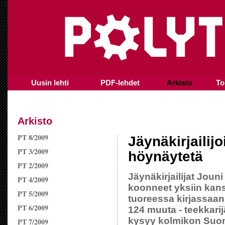
Uusin lehti
PDF-lehdet
Arkisto
To
Arkisto
PT 8/2009
Jäynäkirjailijo
PT 3/2009
höynäytetä
PT 2/2009
Jäynäkirjailijat Joun
PT 4/2009
koonneet yksiin kans
PT 5/2009
tuoreessa kirjassaan
PT 6/2009
124 muuta - teekkarij
kysyy kolmikon Suome
PT 7/2009