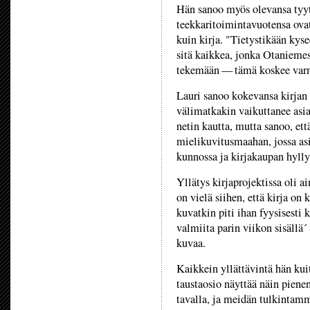
Hän sanoo myös olevansa tyyty
teekkaritoimintavuotensa ovat
kuin kirja. "Tietystikään kys
sitä kaikkea, jonka Otaniemes
tekemään — tämä koskee varm
Lauri sanoo kokevansa kirjan t
välimatkakin vaikuttanee asia
netin kautta, mutta sanoo, että
mielikuvitusmaahan, jossa asi
kunnossa ja kirjakaupan hylly
Yllätys kirjaprojektissa oli a
on vielä siihen, että kirja on
kuvatkin piti ihan fyysisesti 
valmiita parin viikon sisällä´
kuvaa.
Kaikkein yllättävintä hän kui
taustaosio näyttää näin pienen
tavalla, ja meidän tulkintamm