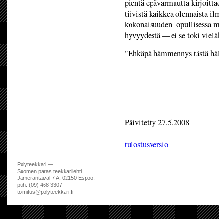
pientä epävarmuutta kirjoittae
tiivistä kaikkea olennaista il
kokonaisuuden lopullisessa m
hyvyydestä — ei se toki viel
"Ehkäpä hämmennys tästä hälv
Päivitetty 27.5.2008
tulostusversio
Polyteekkari —
Suomen paras teekkarilehti
Jämeräntaival 7 A, 02150 Espoo,
puh. (09) 468 3307
toimitus@polyteekkari.fi