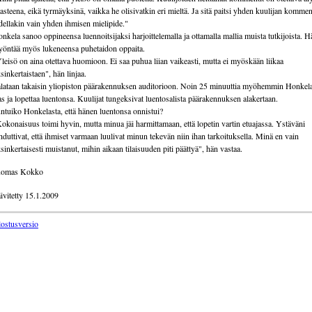
asteena, eikä tyrmäyksinä, vaikka he olisivatkin eri mieltä. Ja sitä paitsi yhden kuulijan kommen
dellakin vain yhden ihmisen mielipide."
nkela sanoo oppineensa luennoitsijaksi harjoittelemalla ja ottamalla mallia muista tutkijoista. H
öntää myös lukeneensa puhetaidon oppaita.
leisö on aina otettava huomioon. Ei saa puhua liian vaikeasti, mutta ei myöskään liikaa
sinkertaistaen", hän linjaa.
lataan takaisin yliopiston päärakennuksen auditorioon. Noin 25 minuuttia myöhemmin Honkela
as ja lopettaa luentonsa. Kuulijat tungeksivat luentosalista päärakennuksen alakertaan.
ntuiko Honkelasta, että hänen luentonsa onnistui?
okonaisuus toimi hyvin, mutta minua jäi harmittamaan, että lopetin vartin etuajassa. Ystäväni
hduttivat, että ihmiset varmaan luulivat minun tekevän niin ihan tarkoituksella. Minä en vain
sinkertaisesti muistanut, mihin aikaan tilaisuuden piti päättyä", hän vastaa.
uomas Kokko
ivitetty 15.1.2009
lostusversio