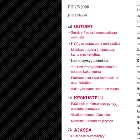
pu
PT 17/2008
Tä
PT 1/2009
te
vu
UUTISET
mu
pl
Service Factory monipuolistaa
opetusta
Ho
me
HYY vastustaa uutta urkintalakia
En
Moikkaa kaveria ja opettajaa,
pu
kampanja kehottaa
Ku
Luento syntyy tunneissa
av
YTHS:n terveydenhoitomaksu
"K
nousee kaksi euroa
ky
Puolison tulot eivät enää vaikuta
Mu
asumislisään
Ho
Aalto-yliopiston rehtori on valittu
"T
KESKUSTELU
si
Pääkirjoitus: Omaisuus pysyy,
ka
omistajat muuttuvat
Ja
Virallinen totuus: Alun alku
Hä
Mielipide: Kielilaki on järjetön
Ho
Ho
AJASSA
kä
Uusi hallitus esittäytyy
"A