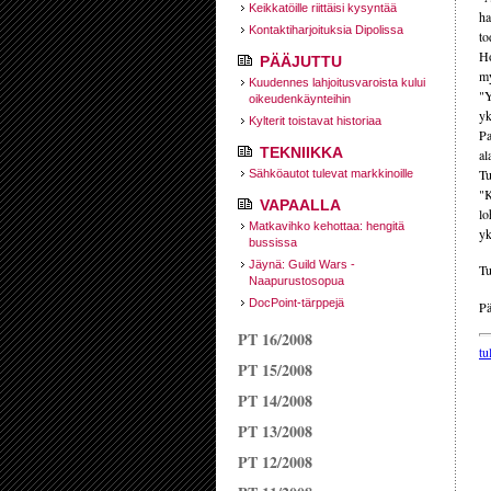
Keikkatöille riittäisi kysyntää
ha
Kontaktiharjoituksia Dipolissa
to
Ho
PÄÄJUTTU
my
Kuudennes lahjoitusvaroista kului
"Y
oikeudenkäynteihin
yk
Kylterit toistavat historiaa
Pa
TEKNIIKKA
al
Tu
Sähköautot tulevat markkinoille
"K
VAPAALLA
lo
Matkavihko kehottaa: hengitä
yk
bussissa
Jäynä: Guild Wars -
T
Naapurustosopua
DocPoint-tärppejä
Pä
PT 16/2008
tu
PT 15/2008
PT 14/2008
PT 13/2008
PT 12/2008