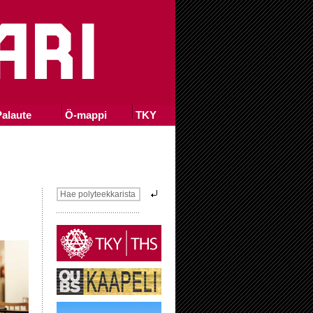
alaute
Ö-mappi
TKY