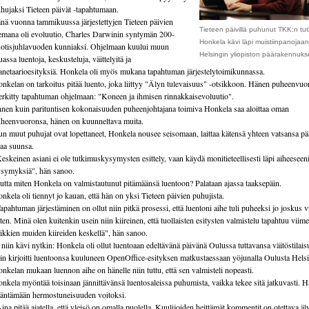
hujaksi Tieteen päivät -tapahtumaan.
nä vuonna tammikuussa järjestettyjen Tieteen päivien
Tieteen päivillä puhunut TKK:n tut
emana oli evoluutio, Charles Darwinin syntymän 200-
Honkela kävi läpi muistiinpanojaan
otisjuhlavuoden kunniaksi. Ohjelmaan kuului muun
Helsingin yliopiston päärakennuks
assa luentoja, keskusteluja, väittelyitä ja
anetaarioesityksiä. Honkela oli myös mukana tapahtuman järjestelytoimikunnassa.
nkelan on tarkoitus pitää luento, joka liittyy "Älyn tulevaisuus" -otsikkoon. Hänen puheenvu
rkitty tapahtuman ohjelmaan: "Koneen ja ihmisen rinnakkaisevoluutio".
nen kuin parituntisen kokonaisuuden puheenjohtajana toimiva Honkela saa aloittaa oman
heenvuoronsa, hänen on kuunneltava muita.
n muut puhujat ovat lopettaneet, Honkela nousee seisomaan, laittaa kätensä yhteen vatsansa pää
aa suunsa.
eskeinen asiani ei ole tutkimuskysymysten esittely, vaan käydä monitieteellisesti läpi aiheeseeni 
symyksiä", hän sanoo.
tta miten Honkela on valmistautunut pitämäänsä luentoon? Palataan ajassa taaksepäin.
nkela oli tiennyt jo kauan, että hän on yksi Tieteen päivien puhujista.
apahtuman järjestäminen on ollut niin pitkä prosessi, että luentoni aihe tuli puheeksi jo joskus 
tten. Minä olen kuitenkin usein niin kiireinen, että tuollaisten esitysten valmistelu tapahtuu viime
ikkien muiden kiireiden keskellä", hän sanoo.
 niin kävi nytkin: Honkela oli ollut luentoaan edeltävänä päivänä Oulussa tuttavansa väitöstilai
n kirjoitti luentoonsa kuuluneen OpenOffice-esityksen matkustaessaan yöjunalla Oulusta Helsi
nkelan mukaan luennon aihe on hänelle niin tuttu, että sen valmisteli nopeasti.
nkela myöntää toisinaan jännittävänsä luentosaleissa puhumista, vaikka tekee sitä jatkuvasti. H
äntämään hermostuneisuuden voitoksi.
ina pitää ajatella, että yleisö on omalla puolella. Kuulijoiden heittämät kommentit on otettava äl