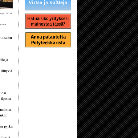
kija Timo
essa.
oronsa on
lle ja
liittyviä
vuosi
 tipassa
suudessa.
nkiin.
än pyrkii
yllisenä