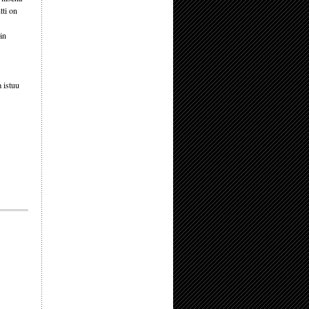
tti on
än
 istuu