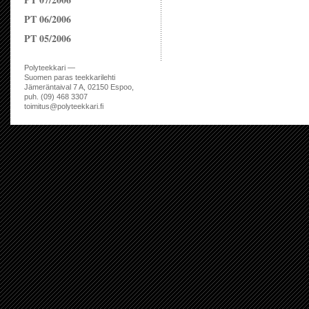
PT 06/2006
PT 05/2006
Polyteekkari —
Suomen paras teekkarilehti
Jämeräntaival 7 A, 02150 Espoo,
puh. (09) 468 3307
toimitus@polyteekkari.fi