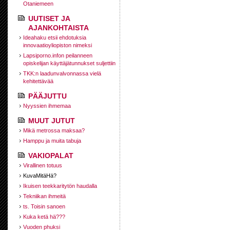
Otaniemeen
UUTISET JA
AJANKOHTAISTA
Ideahaku etsii ehdotuksia
innovaatioyliopiston nimeksi
Lapsiporno.infon peilanneen
opiskelijan käyttäjätunnukset suljettiin
TKK:n laadunvalvonnassa vielä
kehitettävää
PÄÄJUTTU
Nyyssien ihmemaa
MUUT JUTUT
Mikä metrossa maksaa?
Hamppu ja muita tabuja
VAKIOPALAT
Virallinen totuus
KuvaMitäHä?
Ikuisen teekkaritytön haudalla
Tekniikan ihmeitä
ts. Toisin sanoen
Kuka ketä hä???
Vuoden phuksi