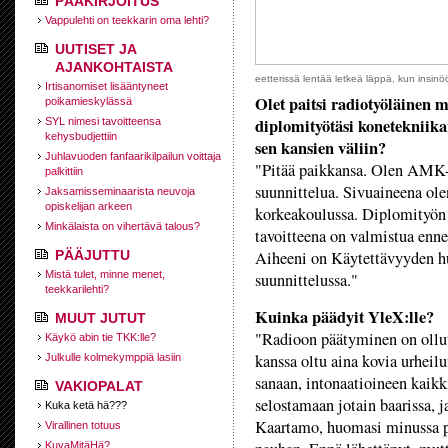
PÄÄKIRJOITUS
Vappulehti on teekkarin oma lehti?
UUTISET JA
AJANKOHTAISTA
eetterissä lentää letkeä läppä, kun insin
Irtisanomiset lisääntyneet
Olet paitsi radiotyöläinen m
poikamieskylässä
diplomityötäsi konetekniikan
SYL nimesi tavoitteensa
kehysbudjettiin
sen kansien väliin?
Juhlavuoden fanfaarikilpailun voittaja
"Pitää paikkansa. Olen AMK-
palkittiin
suunnittelua. Sivuaineena ole
Jaksamisseminaarista neuvoja
opiskelijan arkeen
korkeakoulussa. Diplomityön 
Minkälaista on vihertävä talous?
tavoitteena on valmistua enne
PÄÄJUTTU
Aiheeni on Käytettävyyden hu
Mistä tulet, minne menet,
suunnittelussa."
teekkarilehti?
Kuinka päädyit YleX:lle?
MUUT JUTUT
"Radioon päätyminen on ollut 
Käykö abin tie TKK:lle?
kanssa oltu aina kovia urheil
Julkulle kolmekymppiä lasiin
sanaan, intonaatioineen kaikk
VAKIOPALAT
selostamaan jotain baarissa, j
Kuka ketä hä???
Kaartamo, huomasi minussa po
Virallinen totuus
KuvaMitäHä?