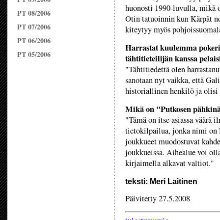
huonosti 1990-luvulla, mikä o
PT 08/2006
Otin tatuoinnin kun Kärpät no
PT 07/2006
kiteytyy myös pohjoissuomalais
PT 06/2006
Harrastat kuulemma pokeria,
PT 05/2006
tähtitieteilijän kanssa pela
"Tähtitiedettä olen harrasta
sanotaan nyt vaikka, että Gal
historiallinen henkilö ja olis
Mikä on "Putkosen pähkin
"Tämä on itse asiassa väärä il
tietokilpailua, jonka nimi on
joukkueet muodostuvat kahdest
joukkueissa. Aihealue voi oll
kirjaimella alkavat valtiot."
teksti: Meri Laitinen
Päivitetty 27.5.2008