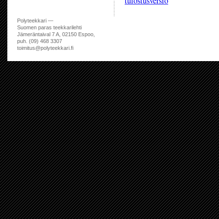
tulostusversio
Polyteekkari —
Suomen paras teekkarilehti
Jämeräntaival 7 A, 02150 Espoo,
puh. (09) 468 3307
toimitus@polyteekkari.fi