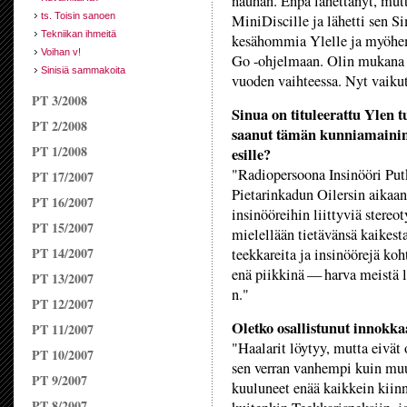
nauhan. Enpä lähettänyt, mut
ts. Toisin sanoen
MiniDiscille ja lähetti sen 
Tekniikan ihmeitä
kesähommia Ylelle ja myöhem
Voihan v!
Go -ohjelmaan. Olin mukana 
Sinisiä sammakoita
vuoden vaihteessa. Nyt vaikut
PT 3/2008
Sinua on tituleerattu Ylen 
PT 2/2008
saanut tämän kunniamaininn
PT 1/2008
esille?
"Radiopersoona Insinööri Put
PT 17/2007
Pietarinkadun Oilersin aikaan
PT 16/2007
insinööreihin liittyviä stereot
PT 15/2007
mielellään tietävänsä kaikes
PT 14/2007
teekkareita ja insinöörejä ko
enä piikkinä — harva meistä l
PT 13/2007
n."
PT 12/2007
Oletko osallistunut innokka
PT 11/2007
"Haalarit löytyy, mutta eivät
PT 10/2007
sen verran vanhempi kuin muut
PT 9/2007
kuuluneet enää kaikkein kiinn
PT 8/2007