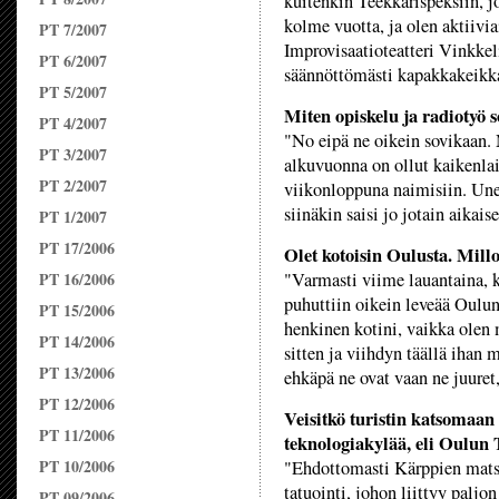
kuitenkin Teekkarispeksiin, j
kolme vuotta, ja olen aktiivi
PT 7/2007
Improvisaatioteatteri Vinkke
PT 6/2007
säännöttömästi kapakkakeikk
PT 5/2007
Miten opiskelu ja radiotyö 
PT 4/2007
"No eipä ne oikein sovikaan. M
PT 3/2007
alkuvuonna on ollut kaikenlai
PT 2/2007
viikonloppuna naimisiin. Unel
siinäkin saisi jo jotain aikaise
PT 1/2007
PT 17/2006
Olet kotoisin Oulusta. Mill
PT 16/2006
"Varmasti viime lauantaina, k
puhuttiin oikein leveää Oulun
PT 15/2006
henkinen kotini, vaikka olen
PT 14/2006
sitten ja viihdyn täällä ihan 
PT 13/2006
ehkäpä ne ovat vaan ne juuret
PT 12/2006
Veisitkö turistin katsoma
PT 11/2006
teknologiakylää, eli Oulun 
PT 10/2006
"Ehdottomasti Kärppien mats
tatuointi, johon liittyy palj
PT 09/2006