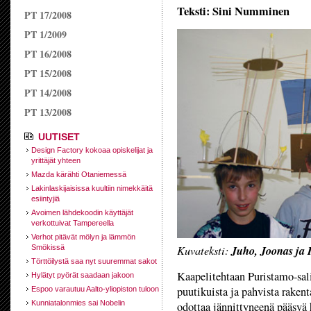
Teksti: Sini Numminen
PT 17/2008
PT 1/2009
PT 16/2008
PT 15/2008
PT 14/2008
PT 13/2008
UUTISET
Design Factory kokoaa opiskelijat ja
yrittäjät yhteen
Mazda kärähti Otaniemessä
Lakinlaskijaisissa kuultiin nimekkäitä
esiintyjiä
Avoimen lähdekoodin käyttäjät
verkottuivat Tampereella
Verhot pitävät mölyn ja lämmön
Kuvateksti:
Juho, Joonas ja 
Smökissä
Törttöilystä saa nyt suuremmat sakot
Kaapelitehtaan Puristamo-sal
Hylätyt pyörät saadaan jakoon
puutikuista ja pahvista raken
Espoo varautuu Aalto-yliopiston tuloon
Kunniatalonmies sai Nobelin
odottaa jännittyneenä pääsyä 