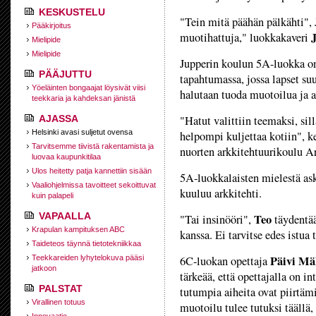
KESKUSTELU
"Tein mitä päähän pälkähti", J
Pääkirjoitus
muotihattuja," luokkakaveri
Mielipide
Mielipide
Jupperin koulun 5A-luokka on
PÄÄJUTTU
tapahtumassa, jossa lapset su
Yöeläinten bongaajat löysivät viisi
halutaan tuoda muotoilua ja ar
teekkaria ja kahdeksan jänistä
"Hatut valittiin teemaksi, sil
AJASSA
Helsinki avasi suljetut ovensa
helpompi kuljettaa kotiin", k
Tarvitsemme tiivistä rakentamista ja
nuorten arkkitehtuurikoulu A
luovaa kaupunkitilaa
Ulos heitetty patja kannettiin sisään
5A-luokkalaisten mielestä as
Vaaliohjelmissa tavoitteet sekoittuvat
kuuluu arkkitehti.
kuin palapeli
VAPAALLA
Teo
"Tai insinööri",
täydentää
Krapulan kampituksen ABC
kanssa. Ei tarvitse edes istua
Taideteos täynnä tietotekniikkaa
Päivi Mä
6C-luokan opettaja
Teekkareiden lyhytelokuva pääsi
jatkoon
tärkeää, että opettajalla on in
PALSTAT
tutumpia aiheita ovat piirtäm
Virallinen totuus
muotoilu tulee tutuksi täällä,