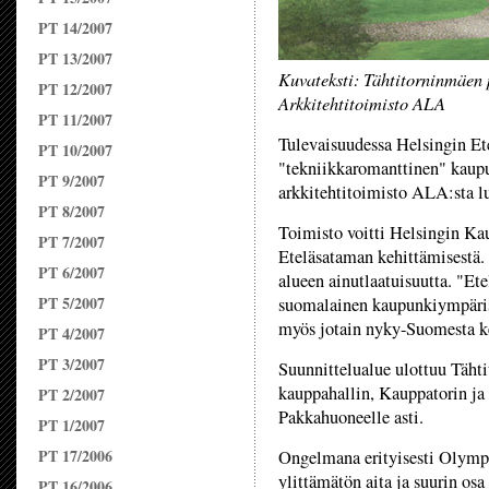
PT 14/2007
PT 13/2007
Kuvateksti: Tähtitorninmäen 
PT 12/2007
Arkkitehtitoimisto ALA
PT 11/2007
Tulevaisuudessa Helsingin Et
PT 10/2007
"tekniikkaromanttinen" kaupu
PT 9/2007
arkkitehtitoimisto ALA:sta l
PT 8/2007
Toimisto voitti Helsingin Ka
PT 7/2007
Eteläsataman kehittämisestä.
PT 6/2007
alueen ainutlaatuisuutta. "Et
PT 5/2007
suomalainen kaupunkiympäristö
myös jotain nyky-Suomesta k
PT 4/2007
PT 3/2007
Suunnittelualue ulottuu Täht
kauppahallin, Kauppatorin ja 
PT 2/2007
Pakkahuoneelle asti.
PT 1/2007
PT 17/2006
Ongelmana erityisesti Olympia
ylittämätön aita ja suurin os
PT 16/2006