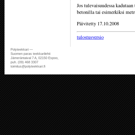
Jos tulevaisuudessa kadutaan 
betonilla tai esimerkiksi metr
Päivitetty 17.10.2008
tulostusversio
Polyteekkari —
Suomen paras teekkarilehti
Jämeräntaival 7 A, 02150 Espoo,
puh. (09) 468 3307
toimitus@polyteekkari.fi