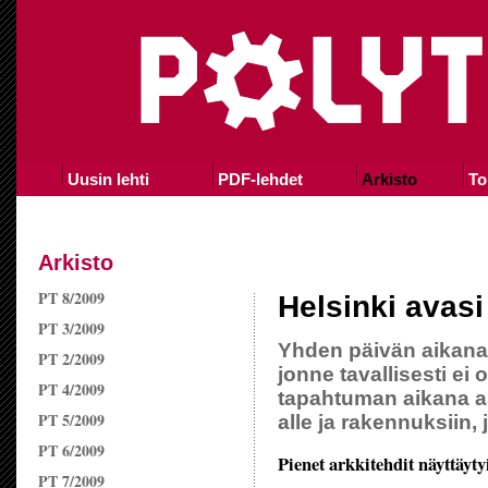
Uusin lehti
PDF-lehdet
Arkisto
To
Arkisto
PT 8/2009
Helsinki avasi
PT 3/2009
Yhden päivän aikana 
PT 2/2009
jonne tavallisesti e
PT 4/2009
tapahtuman aikana a
PT 5/2009
alle ja rakennuksiin, j
PT 6/2009
Pienet arkkitehdit näyttäyt
PT 7/2009