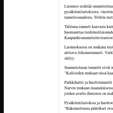
Luonnos sisältää suunnitelma
pysäköintilaitoksista, väestön
tunneliosuudesta, Töölön metr
Tallinna-tunneli kaavasta kui
huomauttaa tiedotustilaisuude
Kaupunkisuunnitteluvirastosta 
Luonnoksessa on mukana myös
alittava liikennetunneli. Vaik
säilyy.
Suunnitelman tunnelit eivät 
"Kallioiden mukaan tässä kaav
Parkkihallit ja huoltotunnelit
Narvin mukaan maanalaisessa 
joiden avulla ihmisten on mah
Pysäköintilaitoksia ja huoltot
"Rakennettuina päätökset ova