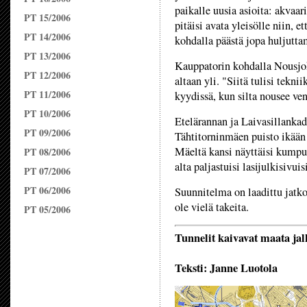
paikalle uusia asioita: akvaar
PT 15/2006
pitäisi avata yleisölle niin, 
PT 14/2006
kohdalla päästä jopa huljutt
PT 13/2006
Kauppatorin kohdalla Nousjok
PT 12/2006
altaan yli. "Siitä tulisi tekn
PT 11/2006
kyydissä, kun silta nousee ven
PT 10/2006
Etelärannan ja Laivasillankadu
PT 09/2006
Tähtitorninmäen puisto ikään k
Mäeltä kansi näyttäisi kumpui
PT 08/2006
alta paljastuisi lasijulkisivuis
PT 07/2006
PT 06/2006
Suunnitelma on laadittu jatko
ole vielä takeita.
PT 05/2006
Tunnelit kaivavat maata jal
Teksti: Janne Luotola