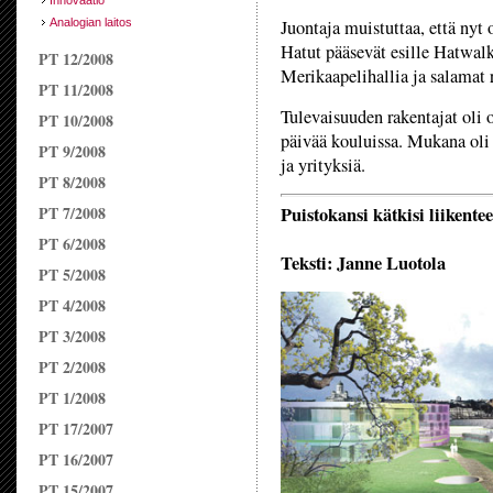
Innovaatio
Juontaja muistuttaa, että nyt 
Analogian laitos
Hatut pääsevät esille Hatwalk
PT 12/2008
Merikaapelihallia ja salamat 
PT 11/2008
Tulevaisuuden rakentajat oli 
PT 10/2008
päivää kouluissa. Mukana oli 
PT 9/2008
ja yrityksiä.
PT 8/2008
Puistokansi kätkisi liikente
PT 7/2008
PT 6/2008
Teksti: Janne Luotola
PT 5/2008
PT 4/2008
PT 3/2008
PT 2/2008
PT 1/2008
PT 17/2007
PT 16/2007
PT 15/2007