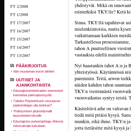
yhdistyvät. Mikä on innovaati
PT 2/2008
esimerkiksi TKY:­lle? Ketä k
PT 1/2008
Sinua. TKY:llä tapahtuvat asia
PT 17/2007
mielenkiintoisia, mutta kysee
PT 16/2007
vaikuttamaan kaikkien meidä
PT 15/2007
Tarkastellessa prosessiamme, 
PT 14/2007
tahon A puutteellinen viestin
vastauksia edellä mainittuih
PT 13/2007
Nyt haastankin tahot A:­n ja
PÄÄKIRJOITUS
yhteistyössä. Käytännössä ni
Vain muutaman euron tähden
paremmin. Teitä, arwon teekk
UUTISET JA
näiden kahden tahon suuntaan
AJANKOHTAISTA
TKY:n viestinnästä vuorovaik
Edustajistoehdokkaiden enemmistö
kannattaa pakkojäsenyyttä
vuorovaikutus syntyy teistä. 
Tulisiko Polyteekkarin seuraavan
päätoimittajan olla teekkari?
Käsiteltävä aihe on valtavan l
Yhdistymisen järjestelymalli
tiedä mitä pitäisi kysyä. Sama
lausuntokierrokselle
muukin, eikä ihme. TKY:n ja 
Edustajiston puheenjohtaja: Ahkeria
edunvalvojia kaivataan
jotta tietäisitte mitä kysyä ja