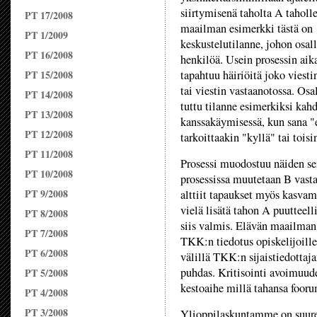
siirtymisenä taholta A taholl
PT 17/2008
maailman esimerkki tästä on
PT 1/2009
keskustelutilanne, johon osall
PT 16/2008
henkilöä. Usein prosessin aik
PT 15/2008
tapahtuu häiriöitä joko viesti
tai viestin vastaanotossa. Osal
PT 14/2008
tuttu tilanne esimerkiksi kah
PT 13/2008
kanssakäymisessä, kun sana "
PT 12/2008
tarkoittaakin "kyllä" tai toisi
PT 11/2008
Prosessi muodostuu näiden s
PT 10/2008
prosessissa muutetaan B vasta
PT 9/2008
alttiit tapaukset myös kasva
vielä lisätä tahon A puutteel
PT 8/2008
siis valmis. Elävän maailman
PT 7/2008
TKK:n tiedotus opiskelijoill
PT 6/2008
välillä TKK:n sijaistiedottaj
puhdas. Kritisointi avoimuudes
PT 5/2008
kestoaihe millä tahansa fooru
PT 4/2008
PT 3/2008
Ylioppilaskuntamme on suure