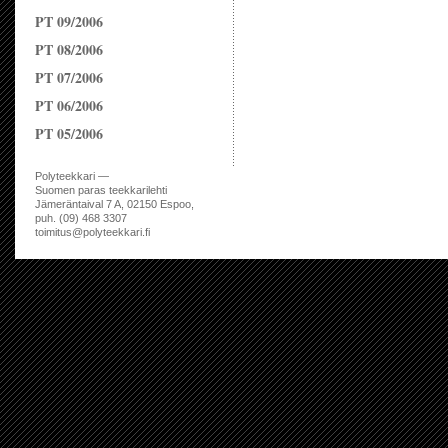
PT 09/2006
PT 08/2006
PT 07/2006
PT 06/2006
PT 05/2006
Polyteekkari —
Suomen paras teekkarilehti
Jämeräntaival 7 A, 02150 Espoo,
puh. (09) 468 3307
toimitus@polyteekkari.fi