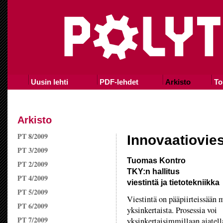
Uusin lehti
PDF-lehdet
Arkisto
To
Arkisto
PT 8/2009
Innovaatiovies
PT 3/2009
Tuomas Kontro
PT 2/2009
TKY:n hallitus
PT 4/2009
viestintä ja tietotekniikka
PT 5/2009
Viestintä on pääpiirteissään 
PT 6/2009
yksinkertaista. Prosessia voi
PT 7/2009
yksinkertaisimmillaan ajatell