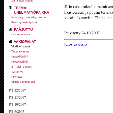
Mistä lisää virtaa?
Jätin tarkoituksella mainitse
TEEMA:
haasteeseen, ja pyysin teit
UNELMATYÖPAIKKA
viestintäkanaviin. Tähdet ennu
Resepti työssä viihtymiseen
Kaksi ajatusta työstä
PÄÄJUTTU
Päivitetty 24.10.2007
Lasten Intiassa
VAKIOPALAT
tulostusversio
Virallinen totuus
Tupatarkastus
KuvaMitäHä?
KukaKetäHä?
ts. Toisin sanoen
Voihan V!
Pölyttäjä
Sinisiä sammakoita
PT 12/2007
PT 11/2007
PT 10/2007
PT 9/2007