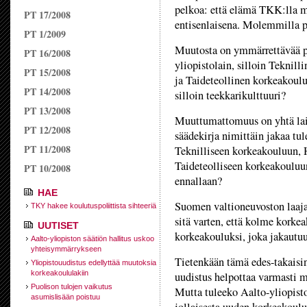
pelkoa: että elämä TKK:lla m
PT 17/2008
entisenlaisena. Molemmilla p
PT 1/2009
Muutosta on ymmärrettävää p
PT 16/2008
yliopistolain, silloin Teknil
PT 15/2008
ja Taideteollinen korkeakoulu
PT 14/2008
silloin teekkarikulttuuri?
PT 13/2008
Muuttumattomuus on yhtä lail
PT 12/2008
säädekirja nimittäin jakaa t
PT 11/2008
Teknilliseen korkeakouluun,
Taideteolliseen korkeakouluun.
PT 10/2008
ennallaan?
HAE
Suomen valtioneuvoston laajam
TKY hakee koulutuspoliittista sihteeriä
sitä varten, että kolme korke
UUTISET
korkeakouluksi, joka jakaut
Aalto-yliopiston säätiön hallitus uskoo
yhteisymmärrykseen
Tietenkään tämä edes-takaisin
Yliopistouudistus edellyttää muutoksia
korkeakoululakiin
uudistus helpottaa varmasti m
Puolison tulojen vaikutus
Mutta tuleeko Aalto-yliopisto
asumislisään poistuu