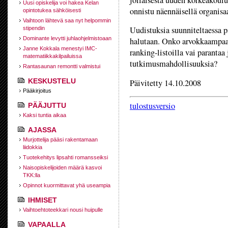
jollaisesta uuden korkeakoulu
Uusi opiskelija voi hakea Kelan
onnistu näennäisellä organisa
opintotukea sähköisesti
Vaihtoon lähtevä saa nyt helpommin
Uudistuksia suunniteltaessa p
stipendin
Dominante levytti juhlaohjelmistoaan
halutaan. Onko arvokkaampaa
Janne Kokkala menestyi IMC-
ranking-listoilla vai parantaa
matematiikkakilpailuissa
tutkimusmahdollisuuksia?
Rantasaunan remontti valmistui
KESKUSTELU
Päivitetty 14.10.2008
Pääkirjoitus
tulostusversio
PÄÄJUTTU
Kaksi tuntia aikaa
AJASSA
Murjottelija pääsi rakentamaan
liidokkia
Tuotekehitys lipsahti romansseiksi
Naisopiskelijoiden määrä kasvoi
TKK:lla
Opinnot kuormittavat yhä useampia
IHMISET
Vaihtoehtoteekkari nousi huipulle
VAPAALLA