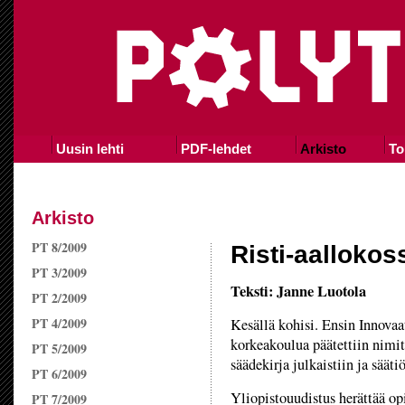
Uusin lehti
PDF-lehdet
Arkisto
To
Arkisto
PT 8/2009
Risti-aallokos
PT 3/2009
Teksti: Janne Luotola
PT 2/2009
PT 4/2009
Kesällä kohisi. Ensin Innovaa
korkeakoulua päätettiin nimit
PT 5/2009
säädekirja julkaistiin ja säätiö
PT 6/2009
Yliopistouudistus herättää op
PT 7/2009