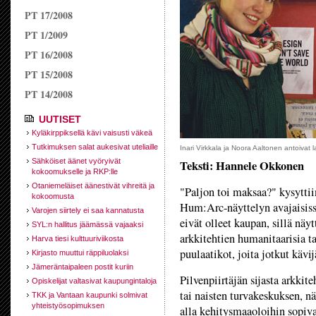
PT 17/2008
PT 1/2009
PT 16/2008
PT 15/2008
PT 14/2008
UUTISET
Kyläkirppiksellä kävi vaisusti väkeä
Tutkimuksen salat aukesivat uteliaille
Inari Virkkala ja Noora Aaltonen antoivat l
Sähköiset äänet vyöryivät
Teksti: Hannele Okkonen
kokoomukselle ja RKP:lle
Otaniemeläiset äänestivät vihreitä ja
"Paljon toi maksaa?" kysytti
kokoomusta
Hum:Arc-näyttelyn avajaisissa
Varojen siirtely ei saa kannatusta
eivät olleet kaupan, sillä näy
SYL:n hallitus jäämässä vajaaksi
arkkitehtien humanitaarisia t
Harva tiesi kulttuuriviikosta
puulaatikot, joita jotkut kävij
Kirjasto muuttui räppiluolaksi
Jämeräntaipaleen postit kuriin
Pilvenpiirtäjän sijasta arkki
Opiskelijat valtasivat kaupungintaloja
tai naisten turvakeskuksen, nä
TKK ja Vantaan kaupunki solmivat
yhteistyösopimuksen
alla kehitysmaaoloihin sopiva