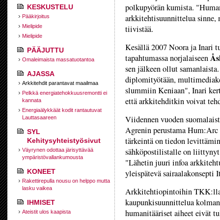
polkupyörän kumista. "Humani
KESKUSTELU
arkkitehtisuunnittelua sinne, 
Pääkirjoitus
Mielipide
tiivistää.
Mielipide
Kesällä 2007 Noora ja Inari t
PÄÄJUTTU
Ås
tapahtumassa norjalaiseen
Omaleimaista massatuotantoa
sen jälkeen ollut samanlaista.
AJASSA
diplomityötään, multimediake
Arkkitehdit parantavat maailmaa
slummiin Keniaan", Inari kert
Pelkkä energiatehokkuusremontti ei
että arkkitehditkin voivat tehd
kannata
Energiaälykkäät kodit rantautuvat
Viidennen vuoden suomalaisten
Lauttasaareen
Agrenin perustama Hum:Arc o
SYL
tärkeintä on tiedon levittäm
Kehitysyhteistyösivut
sähköpostilistalle on liittynyt
Väyrynen odottaa järisyttävää
ympäristövallankumousta
"Lähetin juuri infoa arkkitehtu
KONEET
yleispätevä sairaalakonsepti 
Rakettirepulla nousu on helppo mutta
lasku vaikea
Arkkitehtiopintoihin TKK:lla 
kaupunkisuunnittelua kolman
IHMISET
humanitääriset aiheet eivät tu
Ateistit ulos kaapista