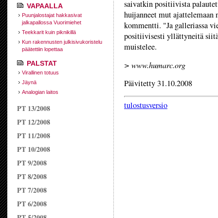
saivatkin positiivista palaute
VAPAALLA
huijanneet mut ajattelemaan nä
Puunjalostajat hakkasivat
jalkapallossa Vuorimiehet
kommentti. "Ja galleriassa vi
Teekkarit kuin piknikillä
positiivisesti yllättyneitä siit
Kun rakennusten julkisivukoristelu
muistelee.
päätettiin lopettaa
PALSTAT
> www.humarc.org
Virallinen totuus
Päivitetty 31.10.2008
Jäynä
Analogian laitos
tulostusversio
PT 13/2008
PT 12/2008
PT 11/2008
PT 10/2008
PT 9/2008
PT 8/2008
PT 7/2008
PT 6/2008
PT 5/2008