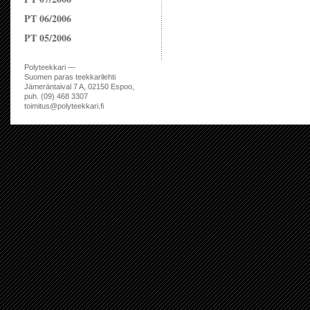
PT 06/2006
PT 05/2006
Polyteekkari —
Suomen paras teekkarilehti
Jämeräntaival 7 A, 02150 Espoo,
puh. (09) 468 3307
toimitus@polyteekkari.fi