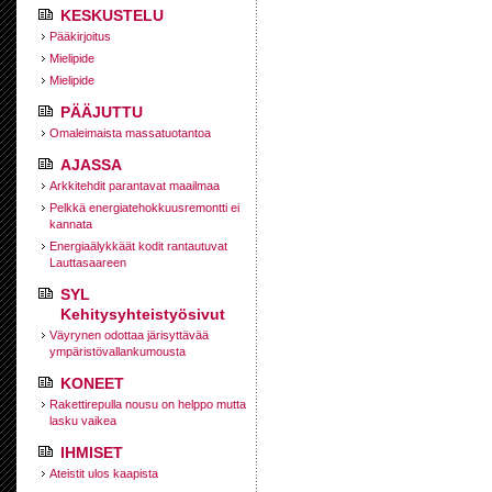
KESKUSTELU
Pääkirjoitus
Mielipide
Mielipide
PÄÄJUTTU
Omaleimaista massatuotantoa
AJASSA
Arkkitehdit parantavat maailmaa
Pelkkä energiatehokkuusremontti ei
kannata
Energiaälykkäät kodit rantautuvat
Lauttasaareen
SYL
Kehitysyhteistyösivut
Väyrynen odottaa järisyttävää
ympäristövallankumousta
KONEET
Rakettirepulla nousu on helppo mutta
lasku vaikea
IHMISET
Ateistit ulos kaapista