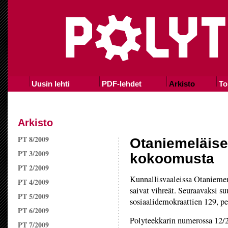
Uusin lehti
PDF-lehdet
Arkisto
To
Arkisto
PT 8/2009
Otaniemeläiset
PT 3/2009
kokoomusta
PT 2/2009
Kunnallisvaaleissa Otanieme
PT 4/2009
saivat vihreät. Seuraavaksi s
PT 5/2009
sosiaalidemokraattien 129, pe
PT 6/2009
Polyteekkarin numerossa 12/2
PT 7/2009