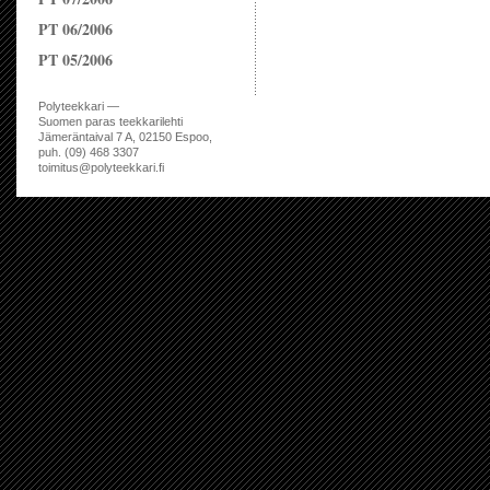
PT 06/2006
PT 05/2006
Polyteekkari —
Suomen paras teekkarilehti
Jämeräntaival 7 A, 02150 Espoo,
puh. (09) 468 3307
toimitus@polyteekkari.fi