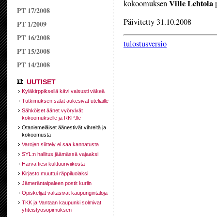
Ville Lehtola
kokoomuksen
PT 17/2008
Päivitetty 31.10.2008
PT 1/2009
PT 16/2008
tulostusversio
PT 15/2008
PT 14/2008
UUTISET
Kyläkirppiksellä kävi vaisusti väkeä
Tutkimuksen salat aukesivat uteliaille
Sähköiset äänet vyöryivät
kokoomukselle ja RKP:lle
Otaniemeläiset äänestivät vihreitä ja
kokoomusta
Varojen siirtely ei saa kannatusta
SYL:n hallitus jäämässä vajaaksi
Harva tiesi kulttuuriviikosta
Kirjasto muuttui räppiluolaksi
Jämeräntaipaleen postit kuriin
Opiskelijat valtasivat kaupungintaloja
TKK ja Vantaan kaupunki solmivat
yhteistyösopimuksen