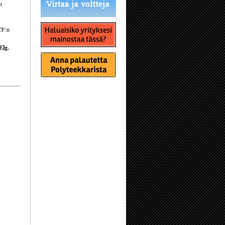
n
TF:n
 Elg.