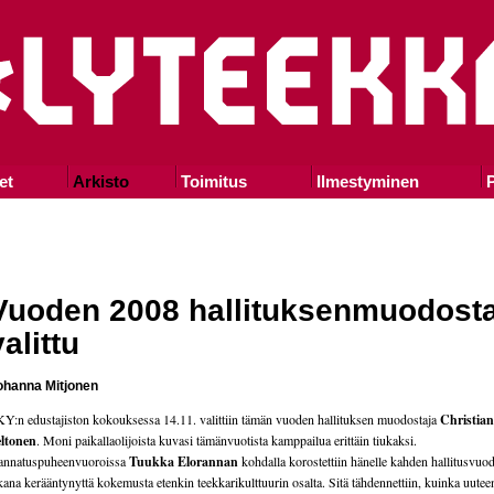
et
Arkisto
Toimitus
Ilmestyminen
P
Vuoden 2008 hallituksen­muodost
valittu
ohanna Mitjonen
Y:n edustajiston kokouksessa 14.11. valittiin tämän vuoden hallituksen muodostaja
Christian
ltonen
. Moni paikallaolijoista kuvasi tämänvuotista kamppailua erittäin tiukaksi.
annatuspuheenvuoroissa
Tuukka Elorannan
kohdalla korostettiin hänelle kahden hallitusvuo
kana kerääntynyttä kokemusta etenkin teekkarikulttuurin osalta. Sitä tähdennettiin, kuinka uutee