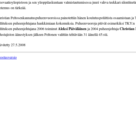
novaatioyliopistoon ja sen ylioppilaskuntaan valmistautumisessa juuri vahva teekkari-identiteeti
ntemus on tärkeää.
ristian Peltosenkannatuspuheenvuoroissa painotettiin hänen koulutuspoliittista osaamistaan ja 
llituksen puheenjohtajana hankkimiaan kokemuksia. Puheenvuoroja pitivät esimerkiksi TKY:­n
llituksen puheenjohtajana 2006 toiminut
Aleksi Päiväläinen
ja 2004 puheenjohtaja
Christian
ustajiston äänestyksen jälkeen Peltonen valittiin tehtävään 31 äänellä 45:stä.
ivitetty 27.5.2008
lostusversio