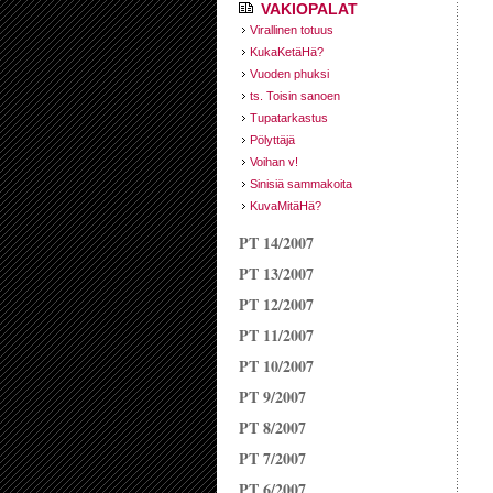
VAKIOPALAT
Virallinen totuus
KukaKetäHä?
Vuoden phuksi
ts. Toisin sanoen
Tupatarkastus
Pölyttäjä
Voihan v!
Sinisiä sammakoita
KuvaMitäHä?
PT 14/2007
PT 13/2007
PT 12/2007
PT 11/2007
PT 10/2007
PT 9/2007
PT 8/2007
PT 7/2007
PT 6/2007