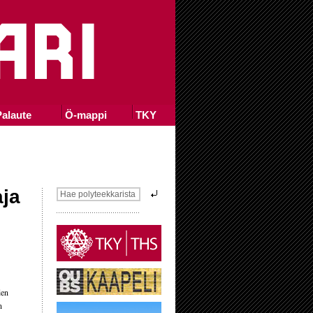
alaute
Ö-mappi
TKY
aja
den
n