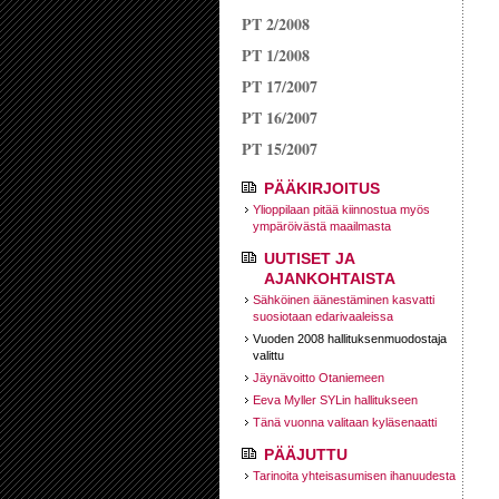
PT 2/2008
PT 1/2008
PT 17/2007
PT 16/2007
PT 15/2007
PÄÄKIRJOITUS
Ylioppilaan pitää kiinnostua myös
ympäröivästä maailmasta
UUTISET JA
AJANKOHTAISTA
Sähköinen äänestäminen kasvatti
suosiotaan edarivaaleissa
Vuoden 2008 hallituksen­muodostaja
valittu
Jäynävoitto Otaniemeen
Eeva Myller SYLin hallitukseen
Tänä vuonna valitaan kyläsenaatti
PÄÄJUTTU
Tarinoita yhteisasumisen ihanuudesta