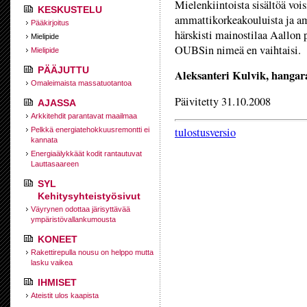
Mielenkiintoista sisältöä voi
KESKUSTELU
ammattikorkeakouluista ja am
Pääkirjoitus
härskisti mainostilaa Aallon
Mielipide
OUBSin nimeä en vaihtaisi.
Mielipide
PÄÄJUTTU
Aleksanteri Kulvik, hanga
Omaleimaista massatuotantoa
Päivitetty 31.10.2008
AJASSA
Arkkitehdit parantavat maailmaa
tulostusversio
Pelkkä energiatehokkuusremontti ei
kannata
Energiaälykkäät kodit rantautuvat
Lauttasaareen
SYL
Kehitysyhteistyösivut
Väyrynen odottaa järisyttävää
ympäristövallankumousta
KONEET
Rakettirepulla nousu on helppo mutta
lasku vaikea
IHMISET
Ateistit ulos kaapista