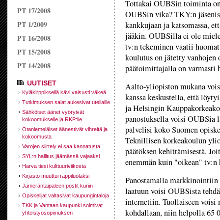
Tottakai OUBSin toiminta on
PT 17/2008
OUBSin vika? TKY:n jäsenistä
PT 1/2009
kankkujaan ja katsomassa, ett
jääkin. OUBSilla ei ole miele
PT 16/2008
tv:n tekeminen vaatii huomat
PT 15/2008
koulutus on jätetty vanhojen o
PT 14/2008
päätoimittajalla on varmasti
UUTISET
Aalto-yliopiston mukana voisi
Kyläkirppiksellä kävi vaisusti väkeä
kanssa keskustella, että löyty
Tutkimuksen salat aukesivat uteliaille
ja Helsingin Kauppakorkeakou
Sähköiset äänet vyöryivät
panostuksella voisi OUBSia l
kokoomukselle ja RKP:lle
palvelisi koko Suomen opiskel
Otaniemeläiset äänestivät vihreitä ja
kokoomusta
Teknillisen korkeakoulun ylio
Varojen siirtely ei saa kannatusta
päätöksen kehittämisestä. Jo
SYL:n hallitus jäämässä vajaaksi
enemmän kuin "oikean" tv:n h
Harva tiesi kulttuuriviikosta
Kirjasto muuttui räppiluolaksi
Panostamalla markkinointiin 
Jämeräntaipaleen postit kuriin
laatuun voisi OUBSista tehdä
Opiskelijat valtasivat kaupungintaloja
internetiin. Tuollaiseen vois
TKK ja Vantaan kaupunki solmivat
kohdallaan, niin helpolla 65 
yhteistyösopimuksen