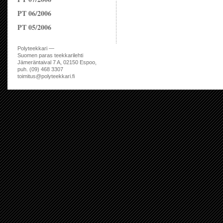
PT 06/2006
PT 05/2006
Polyteekkari —
Suomen paras teekkarilehti
Jämeräntaival 7 A, 02150 Espoo,
puh. (09) 468 3307
toimitus@polyteekkari.fi