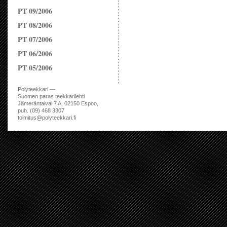
PT 09/2006
PT 08/2006
PT 07/2006
PT 06/2006
PT 05/2006
Polyteekkari —
Suomen paras teekkarilehti
Jämeräntaival 7 A, 02150 Espoo,
puh. (09) 468 3307
toimitus@polyteekkari.fi