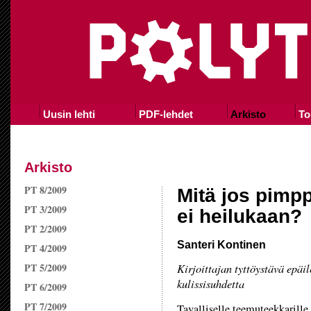
Uusin lehti
PDF-lehdet
Arkisto
To
Arkisto
PT 8/2009
Mitä jos pimpp
PT 3/2009
ei heilukaan?
PT 2/2009
Santeri Kontinen
PT 4/2009
PT 5/2009
Kirjoittajan tyttöystävä epäil
kulissisuhdetta
PT 6/2009
PT 7/2009
Tavalliselle teemuteekkarille