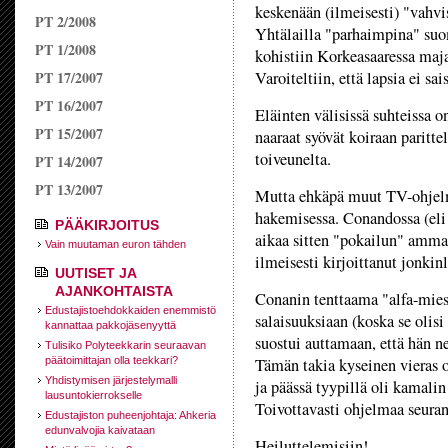
keskenään (ilmeisesti) "vahvis
PT 2/2008
Yhtälailla "parhaimpina" suo
PT 1/2008
kohistiin Korkeasaaressa maj
PT 17/2007
Varoiteltiin, että lapsia ei s
PT 16/2007
Eläinten välisissä suhteissa o
PT 15/2007
naaraat syövät koiraan paritte
toiveunelta.
PT 14/2007
PT 13/2007
Mutta ehkäpä muut TV-ohjelma
hakemisessa. Conandossa (eli
PÄÄKIRJOITUS
aikaa sitten "pokailun" ammat
Vain muutaman euron tähden
ilmeisesti kirjoittanut jonkinl
UUTISET JA
AJANKOHTAISTA
Conanin tenttaama "alfa-mies"
Edustajistoehdokkaiden enemmistö
salaisuuksiaan (koska se olisi
kannattaa pakkojäsenyyttä
suostui auttamaan, että hän 
Tulisiko Polyteekkarin seuraavan
päätoimittajan olla teekkari?
Tämän takia kyseinen vieras o
Yhdistymisen järjestelymalli
ja päässä tyypillä oli kamali
lausuntokierrokselle
Toivottavasti ohjelmaa seuran
Edustajiston puheenjohtaja: Ahkeria
edunvalvojia kaivataan
Heiluttelemisiin!