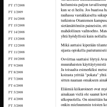
heilumista paljon tavallisemp
PT 17/2008
kun se ei heilu. Jos baarissa h
PT 1/2009
rauhassa vastakkaiselta sukupu
PT 16/2008
tutkintoa Otaniemen kampusal
PT 15/2008
sietämättömiin paineisiin, e
mahdollinen vaihtoehto. Mat
PT 14/2008
yhtä hyödyllisiä kuin nollall
PT 13/2008
Mikä auttaisi kiperään tilant
PT 12/2008
sijasta opiskella pariutumisri
PT 11/2008
PT 10/2008
Osviittaa saattaisi löytyä Ava
muurahaisten käyttäytymistä 
PT 9/2008
Ja toisaalta esimerkiksi mets
PT 8/2008
koirasta yrittää "pokata" yht
PT 7/2008
sitten naaraan omakseen ainak
PT 6/2008
Eläimiä kiikaroineet ovat myös
PT 5/2008
ainakaan vielä ole saanut kov
PT 4/2008
ulkopuolella. On nimittäin hav
onkin mieluummin toisten koir
PT 3/2008