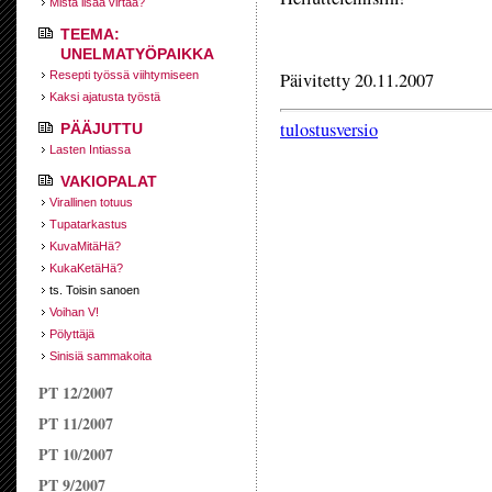
Mistä lisää virtaa?
TEEMA:
UNELMATYÖPAIKKA
Resepti työssä viihtymiseen
Päivitetty 20.11.2007
Kaksi ajatusta työstä
tulostusversio
PÄÄJUTTU
Lasten Intiassa
VAKIOPALAT
Virallinen totuus
Tupatarkastus
KuvaMitäHä?
KukaKetäHä?
ts. Toisin sanoen
Voihan V!
Pölyttäjä
Sinisiä sammakoita
PT 12/2007
PT 11/2007
PT 10/2007
PT 9/2007