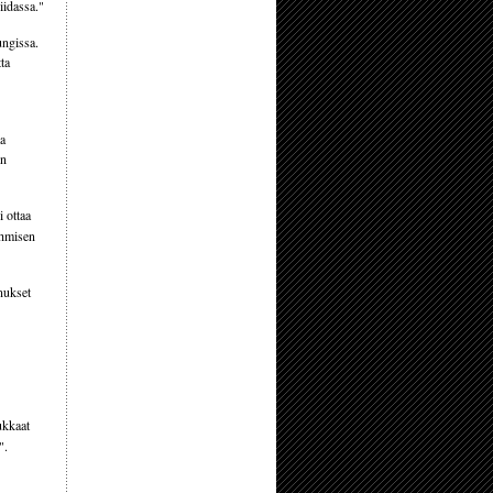
iidassa."
ungissa.
ta
ta
in
i ottaa
ihmisen
nnukset
ukkaat
".