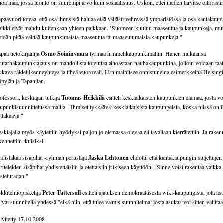
noa maa, jossa luonto on suurempi arvo kuin sosiaalisuus. Uskon, ettei näiden tarvitse olla ristir
paavuori toteaa, että osa ihmisistä haluaa elää väljästi vehreässä ympäristössä ja osa kantakaup
ikki eivät mahdu kuitenkaan yhteen paikkaan. "Suomeen kuuluu maaseutua ja kaupunkeja, mut
idän pitää välttää kaupunkimaista maaseutua tai maaseutumaisia kaupunkeja."
paa tietokirjailija
Osmo Soininvaara
tyrmää himmelikaupunkimallin. Hänen mukaansa
utarhakaupunkiajatus on mahdollista toteuttaa ainoastaan nauhakaupunkina, jolloin voidaan taa
kava raideliikenneyhteys ja tiheä vuoroväli. Hän mainitsee onnistuneina esimerkkeinä Helsing
pylän ja Tapanilan.
ofessori, keskiajan tutkija
Tuomas Heikkilä
esitteli keskiaikaisten kaupunkien elämää, josta vo
upunkisuunnittelussa mallia. "Ihmiset tykkäävät keskiaikaisista kaupungeista, koska niissä on 
ttakaava."
skiajalla myös käytettiin hyödyksi paljon jo olemassa olevaa eli tavallaan kierrätettiin. Ja rake
kennettiin ikuisiksi.
distäkää sisäpihat -ryhmän perustaja
Jaska Lehtonen
ehdotti, että kantakaupungin suljettujen
rtteleiden sisäpihat yhdistettäisiin ja otettaisiin julkiseen käyttöön. "Sinne voisi rakentaa vaikka
isteluradan."
kkitehtiopiskelija
Peter Tattersall
esitteli ajatuksen demokraattisesta wiki-kaupungista, jota as
ivat suunnitella yhdessä "eikä niin, että tulee valmis suunnitelma, josta asukas voi sitten valittaa
ivitetty 17.10.2008