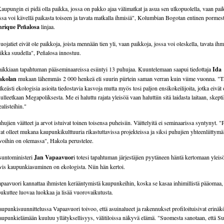
aupungin ei pidä olla paikka, jossa on pakko ajaa välimatkat ja asua sen ulkopuolella, vaan pai
ssa voi kävellä paikasta toiseen ja tavata matkalla ihmisiä", Kolumbian Bogotan entinen pormest
nrique Peñalosa
linjaa.
uojatiet eivät ole paikkoja, joista mennään tien yli, vaan paikkoja, jossa voi oleskella, tavata ihm
ikka suudella", Peñalosa innostuu.
ikkiaan tapahtuman pääseminaareissa esiintyi 13 puhujaa. Kuuntelemaan saapui tiedottaja
Ida
akolan
mukaan lähemmäs 2 000 henkeä eli suurin piirtein saman verran kuin viime vuonna. "Tä
lkeästi ekologisia asioita tiedostavia kasvoja mutta myös tosi paljon ensikokeilijoita, jotka eivät 
ulleetkaan Megapoliksesta. Me ei haluttu rajata yleisöä vaan haluttiin sitä laidasta laitaan, skepti
ealisteihin."
hujien väitteet ja arvot istuivat toinen toisensa puheisiin. Väittelyitä ei seminaarissa syntynyt. "
at olleet mukana kaupunkikulttuuria rikastuttavissa projekteissa ja siksi puhujien yhteenliitty
voihin on olemassa", Hakola perustelee.
untoministeri
Jan Vapaavuor
i totesi tapahtuman järjestäjien pyytäneen häntä kertomaan yleisöl
ivis kaupunkiasuminen on ekologista. Niin hän kertoi.
paavuori kannattaa ihmisten kerääntymistä kaupunkeihin, koska se kasaa inhimillistä pääomaa,
ukuttee luovaa luokkaa ja lisää vuorovaikutusta.
upunkisuunnittelussa Vapaavuori toivoo, että asuinalueet ja rakennukset profiloituisivat erinäkö
upunkielämään kuuluu yllätyksellisyys, välitiloissa näkyvä elämä. "Suomesta sanotaan, että S