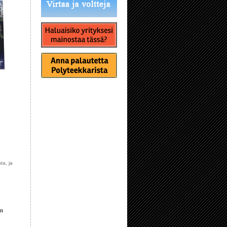
ta, ja
en