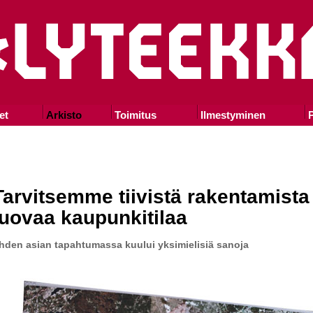
et
Arkisto
Toimitus
Ilmestyminen
P
Tarvitsemme tiivistä rakentamista 
luovaa kaupunkitilaa
hden asian tapahtumassa kuului yksimielisiä sanoja