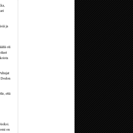
kka,
ari
isiä ja
ällä oli
olleet
koista
Puhujat
mä Dodon
le, että
isiksi.
uomi on