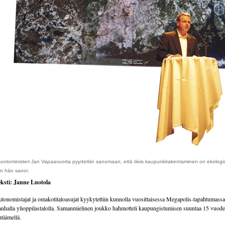
untoministeri Jan Vapaavuorta pyydettiin sanomaan, että tiivis kaupunkirakentaminen on ekologis
n hän sanoi.
ksti: Janne Luotola
tonomistajat ja omakotitaloasujat kyykytettiin kunnolla vuosittaisessa Megapolis-tapahtumassa
nhalla ylioppilastalolla. Samanmielinen joukko hahmotteli kaupungistumisen suuntaa 15 vuod
htäimellä.