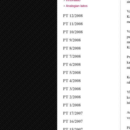
Innovaatio
ai
Analogian laitos
Va
PT 12/2008
Ka
me
PT 11/2008
PT 10/2008
Va
pu
PT 9/2008
mu
Kä
PT 8/2008
PT 7/2008
Pr
ka
PT 6/2008
mi
PT 5/2008
Ke
PT 4/2008
ra
PT 3/2008
Yh
PT 2/2008
ko
lu
PT 1/2008
Ar
PT 17/2007
vo
PT 16/2007
Pä
PT 15/2007