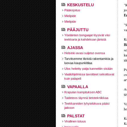
KESKUSTELU
"K
jo
Pääkirjoitus
E
Mielipide
Mielipide
"S
PÄÄJUTTU
va
Yöeläinten bongaajat löysivät viisi
Ka
teekkaria ja kahdeksan jänistä
H
AJASSA
se
Helsinki avasi suljetut ovensa
ku
Tarvitsemme tiivistä rakentamista ja
id
luovaa kaupunkitilaa
Ulos heitetty patja kannettiin sisään
Pu
ov
Vaaliohjelmissa tavoitteet sekoittuvat
kuin palapeli
ar
VAPAALLA
As
Krapulan kampituksen ABC
ti
Taideteos täynnä tietotekniikkaa
Va
Teekkareiden lyhytelokuva pääsi
jatkoon
ho
PALSTAT
Ka
Virallinen totuus
Ka