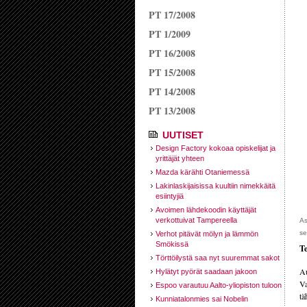
PT 17/2008
PT 1/2009
PT 16/2008
PT 15/2008
PT 14/2008
PT 13/2008
UUTISET
Design Factory kokoaa opiskelijat ja
yrittäjät yhteen
Mazda kärähti Otaniemessä
Lakinlaskijaisissa kuultiin nimekkäitä
esiintyjiä
Avoimen lähdekoodin käyttäjät
verkottuivat Tampereella
As
se
Verhot pitävät mölyn ja lämmön
Smökissä
Te
Törttöilystä saa nyt suuremmat sakot
Au
Hylätyt pyörät saadaan jakoon
Va
Espoo varautuu Aalto-yliopiston tuloon
tä
Kunniatalonmies sai Nobelin