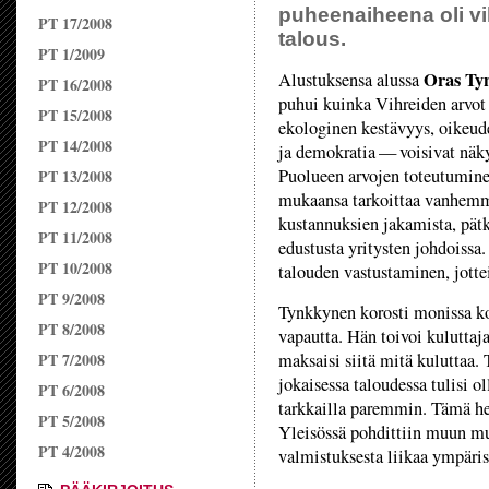
puheenaiheena oli v
PT 17/2008
talous.
PT 1/2009
Oras Ty
Alustuksensa alussa
PT 16/2008
puhui kuinka Vihreiden arvot
PT 15/2008
ekologinen kestävyys, oikeu
PT 14/2008
ja demokratia — voisivat näky
Puolueen arvojen toteutumine
PT 13/2008
mukaansa tarkoittaa vanhem
PT 12/2008
kustannuksien jakamista, pät
PT 11/2008
edustusta yritysten johdoiss
PT 10/2008
talouden vastustaminen, jottei
PT 9/2008
Tynkkynen korosti monissa ko
PT 8/2008
vapautta. Hän toivoi kuluttaj
PT 7/2008
maksaisi siitä mitä kuluttaa. 
jokaisessa taloudessa tulisi o
PT 6/2008
tarkkailla paremmin. Tämä he
PT 5/2008
Yleisössä pohdittiin muun mua
PT 4/2008
valmistuksesta liikaa ympäris