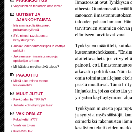
PÄÄKIRJOITUS
Ilmastoasiat ovat Tynkkysen e
Vappulehti on teekkarin oma lehti?
aiheesta Otaniemessä kevääl
sanoneen ilmastonmuutoksen t
UUTISET JA
AJANKOHTAISTA
talouden pahaan lamaan. Hän
Irtisanomiset lisääntyneet
tarvittavien summien olevan
poikamieskylässä
elämiseen tarvittavat varat.
SYL nimesi tavoitteensa
kehysbudjettiin
Tynkkynen määritteli, kuinka
Juhlavuoden fanfaarikilpailun voittaja
palkittiin
kustannustehokkaasti. "Ensi
Jaksamisseminaarista neuvoja
aloitettava heti: jos viivytel
opiskelijan arkeen
painotti, että ilmastonmuutosp
Minkälaista on vihertävä talous?
aikavälin politiikkaa. Näin ta
PÄÄJUTTU
omia toimintamallejaan ekolo
Mistä tulet, minne menet,
päästä muuttuvat. Tämä liitty
teekkarilehti?
linjauksiin, joissa esitetään y
MUUT JUTUT
yritysten käyttäytymisen ohj
Käykö abin tie TKK:lle?
Julkulle kolmekymppiä lasiin
Tynkkysen mielestä jopa tuplav
VAKIOPALAT
ja syntyisi myös säästöjä, kann
Kuka ketä hä???
esimerkiksi rakennusten lämm
Virallinen totuus
kestävien tekniikoiden markkin
KuvaMitäHä?