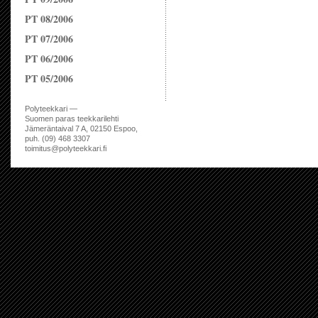
PT 08/2006
PT 07/2006
PT 06/2006
PT 05/2006
Polyteekkari —
Suomen paras teekkarilehti
Jämeräntaival 7 A, 02150 Espoo,
puh. (09) 468 3307
toimitus@polyteekkari.fi