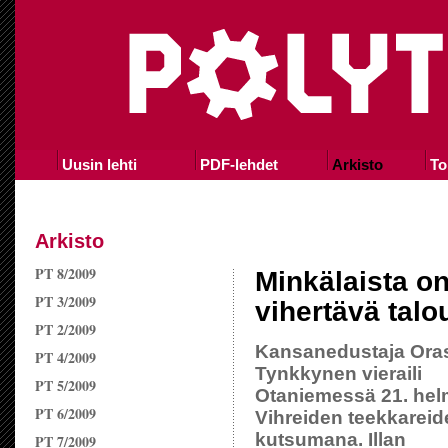
Uusin lehti
PDF-lehdet
Arkisto
To
Arkisto
PT 8/2009
Minkälaista o
PT 3/2009
vihertävä talo
PT 2/2009
Kansanedustaja Ora
PT 4/2009
Tynkkynen vieraili
PT 5/2009
Otaniemessä 21. hel
PT 6/2009
Vihreiden teekkareid
kutsumana. Illan
PT 7/2009