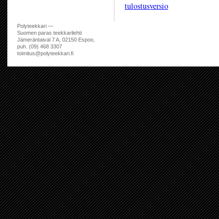
tulostusversio
Polyteekkari —
Suomen paras teekkarilehti
Jämeräntaival 7 A, 02150 Espoo,
puh. (09) 468 3307
toimitus@polyteekkari.fi