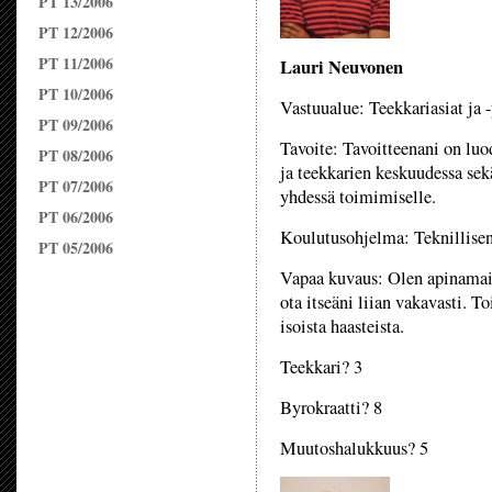
PT 13/2006
PT 12/2006
PT 11/2006
Lauri Neuvonen
PT 10/2006
Vastuualue: Teekkariasiat ja -
PT 09/2006
Tavoite: Tavoitteenani on lu
PT 08/2006
ja teekkarien keskuudessa se
PT 07/2006
yhdessä toimimiselle.
PT 06/2006
Koulutusohjelma: Teknillisen
PT 05/2006
Vapaa kuvaus: Olen apinamain
ota itseäni liian vakavasti. T
isoista haasteista.
Teekkari? 3
Byrokraatti? 8
Muutoshalukkuus? 5