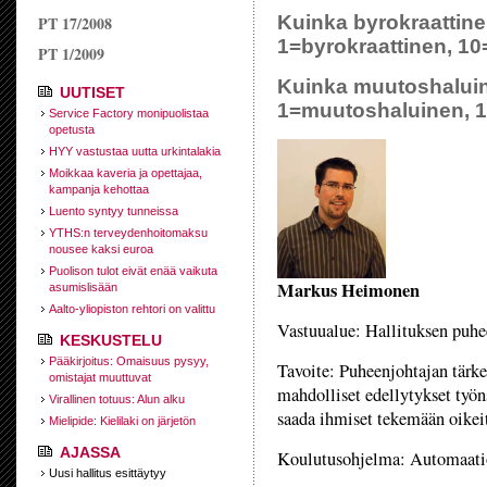
Kuinka byrokraattinen
PT 17/2008
1=byrokraattinen, 10
PT 1/2009
Kuinka muutoshaluine
UUTISET
1=muutoshaluinen, 10
Service Factory monipuolistaa
opetusta
HYY vastustaa uutta urkintalakia
Moikkaa kaveria ja opettajaa,
kampanja kehottaa
Luento syntyy tunneissa
YTHS:n terveydenhoitomaksu
nousee kaksi euroa
Puolison tulot eivät enää vaikuta
Markus Heimonen
asumislisään
Aalto-yliopiston rehtori on valittu
Vastuualue: Hallituksen puhe
KESKUSTELU
Pääkirjoitus: Omaisuus pysyy,
Tavoite: Puheenjohtajan tärke
omistajat muuttuvat
mahdolliset edellytykset työn
Virallinen totuus: Alun alku
saada ihmiset tekemään oikeit
Mielipide: Kielilaki on järjetön
AJASSA
Koulutusohjelma: Automaatio
Uusi hallitus esittäytyy