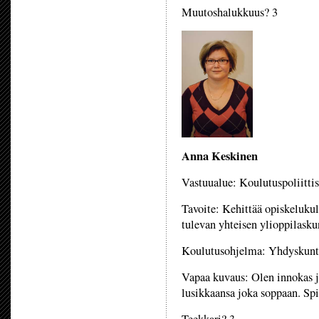
Muutoshalukkuus? 3
Anna Keskinen
Vastuualue: Koulutuspoliittis
Tavoite: Kehittää opiskelukul
tulevan yhteisen ylioppilask
Koulutusohjelma: Yhdyskunta
Vapaa kuvaus: Olen innokas j
lusikkaansa joka soppaan. Spic