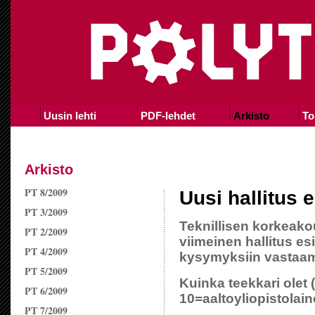
Uusin lehti
PDF-lehdet
Arkisto
To
Arkisto
PT 8/2009
Uusi hallitus e
PT 3/2009
Teknillisen korkeako
PT 2/2009
viimeinen hallitus es
PT 4/2009
kysymyksiin vastaam
PT 5/2009
Kuinka teekkari olet (
PT 6/2009
10=aaltoyliopistolai
PT 7/2009