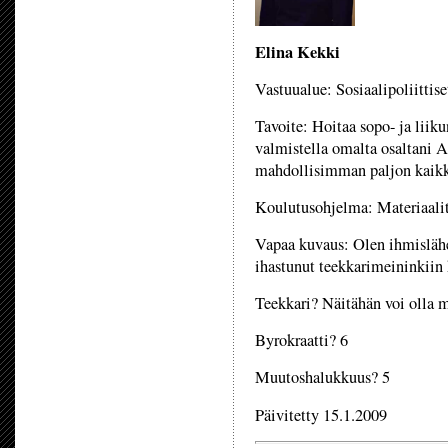
Elina Kekki
Vastuualue: Sosiaalipoliittiset
Tavoite: Hoitaa sopo- ja liik
valmistella omalta osaltani A
mahdollisimman paljon kaikk
Koulutusohjelma: Materiaali
Vapaa kuvaus: Olen ihmislähe
ihastunut teekkarimeininkiin
Teekkari? Näitähän voi olla 
Byrokraatti? 6
Muutoshalukkuus? 5
Päivitetty 15.1.2009