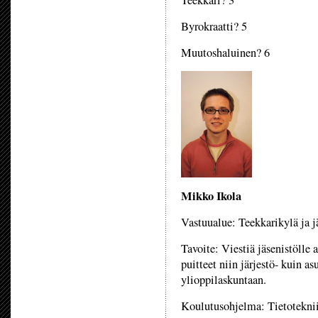
Teekkari? 3
Byrokraatti? 5
Muutoshaluinen? 6
Mikko Ikola
Vastuualue: Teekkarikylä ja jä
Tavoite: Viestiä jäsenistölle 
puitteet niin järjestö- kuin a
ylioppilaskuntaan.
Koulutusohjelma: Tietotekni