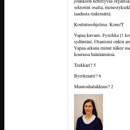
joukkoon kehittyvää organisaat
sektorini osalta, menestyksekk
laadusta tinkimättä.
Koulutusohjelma: Kone/T
Vapaa kuvaus: Fysiikka [1 kou
sydäntäni. Otaniemi onkin ai
Vapaa-aikana minut näkee use
kourassa hääräämässä.
Teekkari? 5
Byrokraatti? 6
Muutoshalukkuus? 2