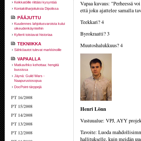
Vapaa kuvaus: "Perheessä voi s
Keikkatöille riittäisi kysyntää
Kontaktiharjoituksia Dipolissa
että joku ajattelee samalla ta
PÄÄJUTTU
Teekkari? 4
Kuudennes lahjoitusvaroista kului
oikeudenkäynteihin
Byrokraatti? 3
Kylterit toistavat historiaa
TEKNIIKKA
Muutoshalukkuus? 4
Sähköautot tulevat markkinoille
VAPAALLA
Matkavihko kehottaa: hengitä
bussissa
Jäynä: Guild Wars -
Naapurustosopua
DocPoint-tärppejä
PT 16/2008
PT 15/2008
Henri Lönn
PT 14/2008
Vastuualue: VPJ, AYY projek
PT 13/2008
Tavoite: Luoda mahdollisimm
PT 12/2008
hallitukselle, kuin meidän uu