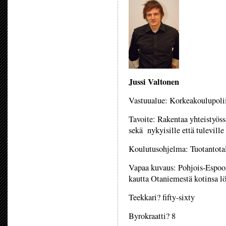
Jussi Valtonen
Vastuualue: Korkeakoulupoliit
Tavoite: Rakentaa yhteistyössä
sekä nykyisille että tuleville 
Koulutusohjelma: Tuotantota
Vapaa kuvaus: Pohjois-Espoon
kautta Otaniemestä kotinsa lö
Teekkari? fifty-sixty
Byrokraatti? 8