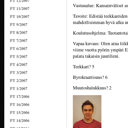
PT 12/2007
Vastuualue: Kansainväliset as
PT 11/2007
Tavoite: Edistää teekkareiden
PT 10/2007
mahdollisimman hyvä alku uu
PT 9/2007
PT 8/2007
Koulutusohjelma: Tuotantota
PT 7/2007
Vapaa kuvaus: Olen aina liikke
PT 6/2007
viime vuotta pyörin ympäri Eu
palata takaisin juurilleni.
PT 5/2007
PT 4/2007
Teekkari? 5
PT 3/2007
Byrokraattisuus? 6
PT 2/2007
Muutoshalukkuus? 2
PT 1/2007
PT 17/2006
PT 16/2006
PT 15/2006
PT 14/2006