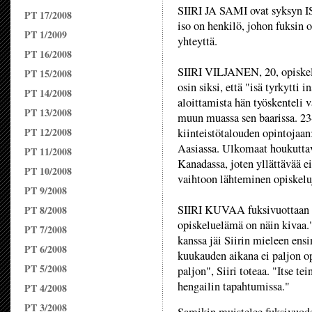
SIIRI JA SAMI ovat syksyn I
PT 17/2008
iso on henkilö, johon fuksin 
PT 1/2009
yhteyttä.
PT 16/2008
SIIRI VILJANEN, 20, opiskele
PT 15/2008
osin siksi, että "isä tyrkytti
PT 14/2008
aloittamista hän työskenteli v
PT 13/2008
muun muassa sen baarissa. 23
PT 12/2008
kiinteistötalouden opintojaan:
Aasiassa. Ulkomaat houkuttav
PT 11/2008
Kanadassa, joten yllättävää e
PT 10/2008
vaihtoon lähteminen opiskelu
PT 9/2008
SIIRI KUVAA fuksivuottaan ma
PT 8/2008
opiskeluelämä on näin kivaa."
PT 7/2008
kanssa jäi Siirin mieleen en
PT 6/2008
kuukauden aikana ei paljon o
PT 5/2008
paljon", Siiri toteaa. "Itse tei
hengailin tapahtumissa."
PT 4/2008
PT 3/2008