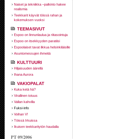
Naiset ja tekniikka –palkinto hakee
realismia
Teekkarit käyvät töissä rahan ja
kokemuksen vuoksi
TEEMASIVUT
Espoo on linnunlaulua ja riitasointuja
Espoo on itsekkyyden paratiisi
Espoolaiset tavat ilkkua helsinkiläisille
Asuntomessujen ihmeitä
KULTTUURI
Hiljaisuuden äärellä
Ihana Aurora
VAKIOPALAT
Kuka ketä hä?
Virallinen totuus
Vallan kahvilla
Fuksi-info
Voihan V!
Töissä Irkuissa
Ikuisen teekkaritytön haudalla
PT 09/2006