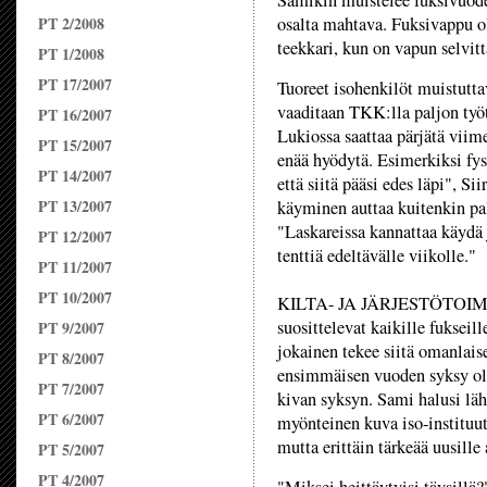
Samikin muistelee fuksivuod
PT 2/2008
osalta mahtava. Fuksivappu o
teekkari, kun on vapun selvitt
PT 1/2008
PT 17/2007
Tuoreet isohenkilöt muistutta
vaaditaan TKK:lla paljon työt
PT 16/2007
Lukiossa saattaa pärjätä viime
PT 15/2007
enää hyödytä. Esimerkiksi fys
PT 14/2007
että siitä pääsi edes läpi", Sii
PT 13/2007
käyminen auttaa kuitenkin pal
"Laskareissa kannattaa käydä j
PT 12/2007
tenttiä edeltävälle viikolle."
PT 11/2007
PT 10/2007
KILTA- JA JÄRJESTÖTOIMINT
suosittelevat kaikille fukseill
PT 9/2007
jokainen tekee siitä omanlais
PT 8/2007
ensimmäisen vuoden syksy oli 
PT 7/2007
kivan syksyn. Sami halusi läh
PT 6/2007
myönteinen kuva iso-instituut
mutta erittäin tärkeää uusille 
PT 5/2007
PT 4/2007