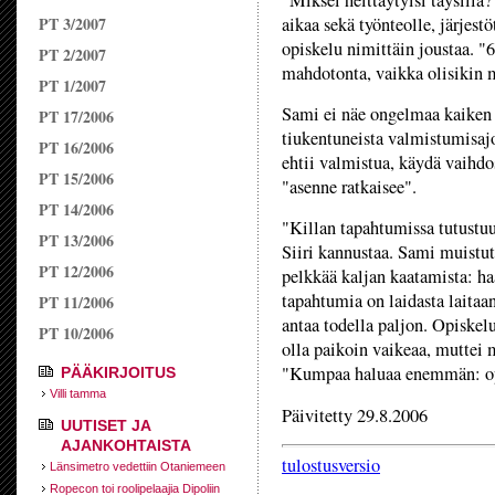
"Miksei heittäytyisi täysillä
PT 3/2007
aikaa sekä työnteolle, järjest
opiskelu nimittäin joustaa. "
PT 2/2007
mahdotonta, vaikka olisikin 
PT 1/2007
Sami ei näe ongelmaa kaiken 
PT 17/2006
tiukentuneista valmistumisaj
PT 16/2006
ehtii valmistua, käydä vaihdo
PT 15/2006
"asenne ratkaisee".
PT 14/2006
"Killan tapahtumissa tutustu
PT 13/2006
Siiri kannustaa. Sami muistut
PT 12/2006
pelkkää kaljan kaatamista: haa
tapahtumia on laidasta laitaan
PT 11/2006
antaa todella paljon. Opiskel
PT 10/2006
olla paikoin vaikeaa, muttei
"Kumpaa haluaa enemmän: opi
PÄÄKIRJOITUS
Villi tamma
Päivitetty 29.8.2006
UUTISET JA
AJANKOHTAISTA
tulostusversio
Länsimetro vedettiin Otaniemeen
Ropecon toi roolipelaajia Dipoliin