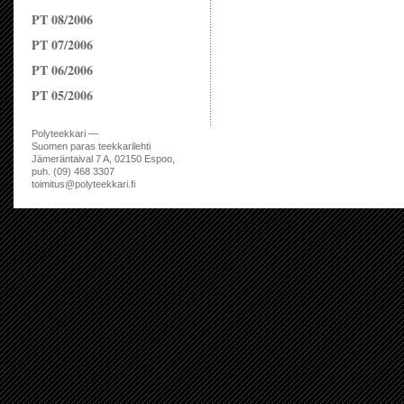
PT 08/2006
PT 07/2006
PT 06/2006
PT 05/2006
Polyteekkari —
Suomen paras teekkarilehti
Jämeräntaival 7 A, 02150 Espoo,
puh. (09) 468 3307
toimitus@polyteekkari.fi