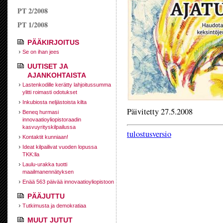
PT 2/2008
PT 1/2008
PÄÄKIRJOITUS
Se on ihan jees
UUTISET JA
AJANKOHTAISTA
Lastenkodille kerätty lahjoitussumma
ylitti roimasti odotukset
Inkubiosta neljästoista kilta
Päivitetty 27.5.2008
Beneq hurmasi
innovaatioyliopistoraadin
kasvuyrityskilpailussa
tulostusversio
Kontaktit kunniaan!
Ideat kilpailivat vuoden lopussa
TKK:lla
Laulu-urakka tuotti
maailmanennätyksen
Enää 563 päivää innovaatioyliopistoon
PÄÄJUTTU
Tutkimusta ja demokratiaa
MUUT JUTUT