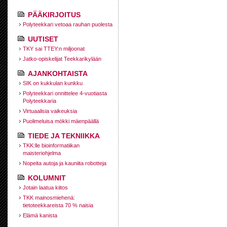
PÄÄKIRJOITUS
Polyteekkari vetoaa rauhan puolesta
UUTISET
TKY sai TTEY:n miljoonat
Jatko-opiskelijat Teekkarikylään
AJANKOHTAISTA
SIK on kukkulan kunkku
Polyteekkari onnittelee 4-vuotiasta
Polyteekkaria
Virtuaalisia vaikeuksia
Puolimeluisa mökki mäenpäällä
TIEDE JA TEKNIIKKA
TKK:lle bioinformatiikan
maisteriohjelma
Nopeita autoja ja kauniita robotteja
KOLUMNIT
Jotain laatua kiitos
TKK mainosmiehenä:
tietoteekkareista 70 % naisia
Elämä kanista