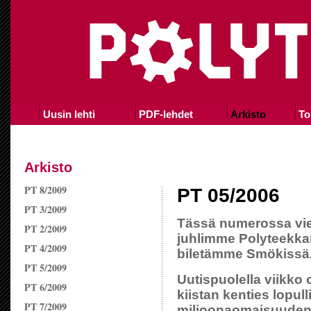
Uusin lehti
PDF-lehdet
Arkisto
To
Arkisto
PT 8/2009
PT 05/2006
PT 3/2009
Tässä numerossa viet
PT 2/2009
juhlimme Polyteekkari
PT 4/2009
biletämme Smökissä
PT 5/2009
Uutispuolella viikko o
PT 6/2009
kiistan kenties lopull
PT 7/2009
miljoonaomaisuuden 