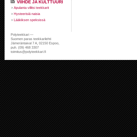
VIIHDE JA KULTTUURI
Apulanta villitsi teekkarit
Hysteerisiä naisia
Lääkiksen speksissä
Polyteekkari —
Suomen paras teekkarilehti
Jämeräntaival 7 A, 02150 Espoo,
puh. (09) 468 3307
toimitus@polyteekkari.fi