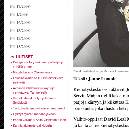
PT 17/2008
PT 1/2009
PT 16/2008
PT 15/2008
PT 14/2008
PT 13/2008
UUTISET
Design Factory kokoaa opiskelijat ja
yrittäjät yhteen
David Leal Martinez ja Marcela Acosta kan
Mazda kärähti Otaniemessä
Teksti: Janne Luotola
Lakinlaskijaisissa kuultiin nimekkäitä
esiintyjiä
J
Kierrätyskeskuksen aktiivit
Avoimen lähdekoodin käyttäjät
verkottuivat Tampereella
Servin Maijan tieltä kaksi mo
Verhot pitävät mölyn ja lämmön
patjoja kärryyn ja kiikuttaa 
Smökissä
pariskunta, joka ihastuu heti 
Törttöilystä saa nyt suuremmat sakot
Hylätyt pyörät saadaan jakoon
David Leal 
Vaihto-oppilaat
Espoo varautuu Aalto-yliopiston tuloon
ja kantavat ne kierrätyskesku
Kunniatalonmies sai Nobelin