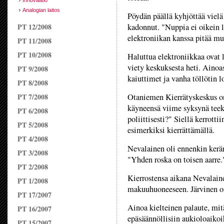
Innovaatio
Analogian laitos
Pöydän päällä kyhjöttää viel
PT 12/2008
kadonnut. "Nuppia ei oikein l
elektroniikan kanssa pitää mu
PT 11/2008
PT 10/2008
Haluttua elektroniikkaa ovat 
viety keskuksesta heti. Ainoas
PT 9/2008
kaiuttimet ja vanha töllötin 
PT 8/2008
PT 7/2008
Otaniemen Kierrätyskeskus on
käyneensä viime syksynä teekk
PT 6/2008
poliittisesti?" Siellä kerrotti
PT 5/2008
esimerkiksi kierrättämällä.
PT 4/2008
Nevalainen oli ennenkin kerän
PT 3/2008
"Yhden roska on toisen aarre.
PT 2/2008
Kierrostensa aikana Nevalaine
PT 1/2008
makuuhuoneeseen. Järvinen on
PT 17/2007
Ainoa kielteinen palaute, mitä
PT 16/2007
epäsäännöllisiin aukioloaiko
PT 15/2007