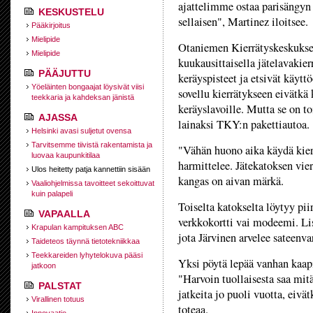
ajattelimme ostaa parisängyn
KESKUSTELU
sellaisen", Martinez iloitsee.
Pääkirjoitus
Mielipide
Otaniemen Kierrätyskeskuksen
Mielipide
kuukausittaisella jätelavakierr
PÄÄJUTTU
keräyspisteet ja etsivät käyttö
Yöeläinten bongaajat löysivät viisi
sovellu kierrätykseen eivätkä 
teekkaria ja kahdeksan jänistä
keräyslavoille. Mutta se on to
AJASSA
lainaksi TKY:n pakettiautoa.
Helsinki avasi suljetut ovensa
Tarvitsemme tiivistä rakentamista ja
"Vähän huono aika käydä kiert
luovaa kaupunkitilaa
harmittelee. Jätekatoksen vie
Ulos heitetty patja kannettiin sisään
kangas on aivan märkä.
Vaaliohjelmissa tavoitteet sekoittuvat
kuin palapeli
Toiselta katokselta löytyy piir
VAPAALLA
verkkokortti vai modeemi. Li
Krapulan kampituksen ABC
jota Järvinen arvelee sateenva
Taideteos täynnä tietotekniikkaa
Teekkareiden lyhytelokuva pääsi
Yksi pöytä lepää vanhan kaapi
jatkoon
"Harvoin tuollaisesta saa mit
PALSTAT
jatkeita jo puoli vuotta, eiv
Virallinen totuus
toteaa.